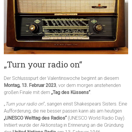
„Turn your radio on“
Der Schlussspurt der Valentinswoche beginnt an diesem
Montag, 13. Februar 2023
, vor dem morgen anstehenden
großen Finale mit dem
„Tag des Küssens“
.
„
Turn your radio on
“, sangen einst Shakespears Sisters. Eine
Aufforderung, die nie besser passen kann als am heutigen
„UNESCO Welttag des Radios“
(UNESCO World Radio Day).
Initiiert wurde der Aktionstag in Erinnerung an die Gründung