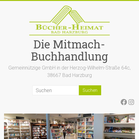
Zum
Inhalt
springen
Die Mitmach-
Buchhandlung
Gemeinnützige GmbH in der Herzog-Wilhelm-Straße 64c,
38667 Bad Harzburg
Face
Ins