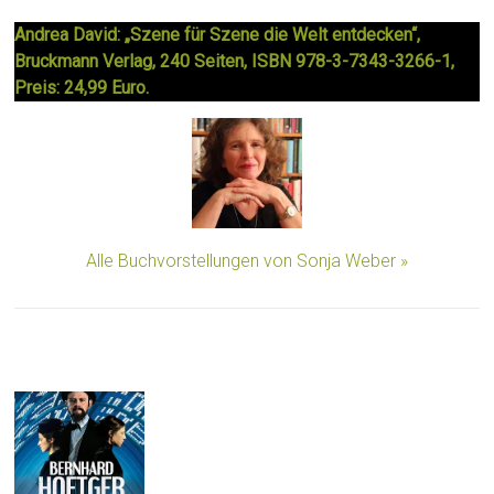
Andrea David: „Szene für Szene die Welt entdecken“,
Bruckmann Verlag, 240 Seiten, ISBN 978-3-7343-3266-1,
Preis: 24,99 Euro.
Alle Buchvorstellungen von Sonja Weber »