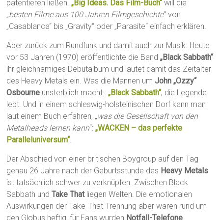
patentieren ließen.
„Big Ideas. Das Film-Buch“
will die
„
besten Filme aus 100 Jahren Filmgeschichte
“ von
„Casablanca“ bis „Gravity“ oder „Parasite“ einfach erklären.
Aber zurück zum Rundfunk und damit auch zur Musik. Heute
vor 53 Jahren (1970) eröffentlichte die Band
„Black Sabbath“
ihr gleichnamiges Debütalbum und läutet damit das Zeitalter
des Heavy Metals ein. Was die Mannen um
John „Ozzy“
Osbourne
unsterblich macht:
„Black Sabbath“
, die Legende
lebt. Und in einem schleswig-holsteinischen Dorf kann man
laut einem Buch erfahren, „
was die Gesellschaft von den
Metalheads lernen kann
“:
„WACKEN – das perfekte
Paralleluniversum“
.
Der Abschied von einer britischen Boygroup auf den Tag
genau 26 Jahre nach der Geburtsstunde des
Heavy Metals
ist tatsächlich schwer zu verknüpfen. Zwischen Black
Sabbath und
Take That
liegen Welten. Die emotionalen
Auswirkungen der Take-That-Trennung aber waren rund um
den Globus heftig, für Fans wurden
Notfall-Telefone