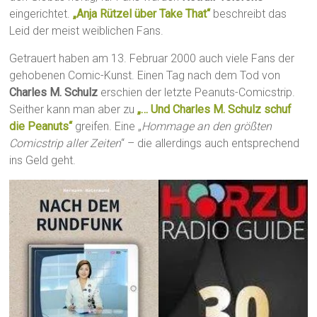
eingerichtet.
„Anja Rützel über Take That“
beschreibt das
Leid der meist weiblichen Fans.
Getrauert haben am 13. Februar 2000 auch viele Fans der
gehobenen Comic-Kunst. Einen Tag nach dem Tod von
Charles M. Schulz
erschien der letzte Peanuts-Comicstrip.
Seither kann man aber zu
„… Und Charles M. Schulz schuf
die Peanuts“
greifen. Eine „
Hommage an den größten
Comicstrip aller Zeiten
“ – die allerdings auch entsprechend
ins Geld geht.