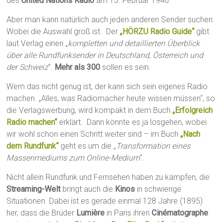
des
United Nations Radio
am 13. Februar 1946.
Aber man kann natürlich auch jeden anderen Sender suchen.
Wobei die Auswahl groß ist. Der
„HÖRZU Radio Guide“
gibt
laut Verlag einen „
kompletten und detaillierten Überblick
über alle Rundfunksender in Deutschland, Österreich und
der Schweiz
“.
Mehr als 300
sollen es sein.
Wem das nicht genug ist, der kann sich sein eigenes Radio
machen. „Alles, was Radiomacher heute wissen müssen“, so
die Verlagswerbung, wird kompakt in dem Buch
„Erfolgreich
Radio machen“
erklärt. Dann könnte es ja losgehen, wobei
wir wohl schon einen Schritt weiter sind – im Buch
„Nach
dem Rundfunk“
geht es um die „
Transformation eines
Massenmediums zum Online-Medium
“.
Nicht allein Rundfunk und Fernsehen haben zu kämpfen, die
Streaming-Welt
bringt auch die
Kinos
in schwierige
Situationen. Dabei ist es gerade einmal 128 Jahre (1895)
her, dass die Brüder
Lumière
in Paris ihren
Cinématographe