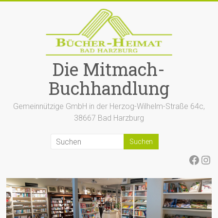
Zum
Inhalt
springen
Die Mitmach-
Buchhandlung
Gemeinnützige GmbH in der Herzog-Wilhelm-Straße 64c,
38667 Bad Harzburg
Face
Ins