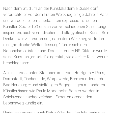
Nach dem Studium an der Kunstakademie Düsseldorf
verbrachte er vor dem Ersten Weltkrieg einige Jahre in Paris
und wurde zu einem anerkannten expressionistischen
Künstler. Später ließ er sich von verschiedenen Stilrichtungen
inspirieren, auch von indischer und altägyptischer Kunst. Sein
Denken war z.T. esoterisch, nach dem Weltkrieg vertrat er
eine „nordische Weltauffassung“, fühlte sich den
Nationalsozialisten nahe. Doch unter der NS-Diktatur wurde
seine Kunst an „entartet“ eingestuft, viele seiner Kunstwerke
beschlagnahmt.
All die interessanten Stationen im Leben Hoetgers – Paris,
Darmstadt, Fischerhude, Worpswede, Bremen oder auch
Bad Harzburg – und vielfältigen Begegnungen mit anderen
Künstler*innen wie Paula Modersohn-Becker werden in
Spielszenen nachgezeichnet. Experten ordnen den
Lebensweg kundig ein.
Übrigens kommen auch Petra Kühn, heutige Inhaberin des