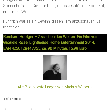
Sonnenhofs, und Dietmar Kühn, der das Café heute betreibt,
im Film zu Wort.
Für mich war es ein Gewinn, diesen Film anzuschauen. Es
lohnt sich.
Bernhard Hoetger – Zwischen den Welten. Ein Film von
Gabriele Rose, Lighthouse Home Entertainment 2014,
EAN 4250128447355, ca. 90 Minuten, 15,99 Euro.
Alle Buchvorstellungen von Markus Weber »
Teilen mit: