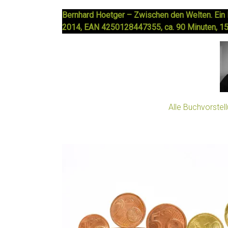
Bernhard Hoetger – Zwischen den Welten. Ein 
2014, EAN 4250128447355, ca. 90 Minuten, 15
Alle Buchvorste