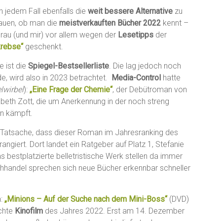
in jedem Fall ebenfalls die
weit bessere Alternative
zu
hauen, ob man die
meistverkauften Bücher 2022
kennt –
Frau (und mir) vor allem wegen der
Lesetipps
der
krebse“
geschenkt.
e ist die
Spiegel-Bestsellerliste
. Die lag jedoch noch
de, wird also in 2023 betrachtet.
Media-Control
hatte
wirbel
):
„Eine Frage der Chemie“
, der Debütroman von
abeth Zott, die um Anerkennung in der noch streng
en kämpft.
ie Tatsache, dass dieser Roman im Jahresranking des
rangiert. Dort landet ein Ratgeber auf Platz 1, Stefanie
as bestplatzierte belletristische Werk stellen da immer
chhandel sprechen sich neue Bücher erkennbar schneller
n:
„Minions – Auf der Suche nach dem Mini-Boss“
(DVD)
uchte
Kinofilm
des Jahres 2022. Erst am 14. Dezember