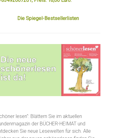
783492067201, Preis: 18,00 Euro.
Die Spiegel-Bestsellerlisten
chöner lesen": Blättern Sie im aktuellen
undenmagazin der BÜCHER-HEIMAT und
ntdecken Sie neue Lesewelten für sich. Alle