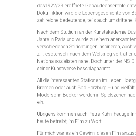
das1922/23 eröffnete Gebäudeensemble entwor
Doku-Fiktion wird die Lebensgeschichte von 
zahlreiche bedeutende, teils auch umstrittene,
Nach dem Studium an der Kunstakademie Düsse
Jahre in Paris und wurde zu einem anerkannten 
verschiedenen Stilrichtungen inspirieren, auch
z.T. esoterisch, nach dem Weltkrieg vertrat er 
Nationalsozialisten nahe. Doch unter der NS-Dik
seiner Kunstwerke beschlagnahmt.
All die interessanten Stationen im Leben Hoet
Bremen oder auch Bad Harzburg – und vielfält
Modersohn-Becker werden in Spielszenen nac
ein.
Übrigens kommen auch Petra Kühn, heutige Inh
heute betreibt, im Film zu Wort.
Für mich war es ein Gewinn, diesen Film anzusc