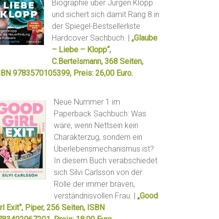
Biographie über Jürgen Klopp
und sichert sich damit Rang 8 in
der Spiegel-Bestsellerliste
Hardcover Sachbuch. |
„Glaube
– Liebe – Klopp“,
C.Bertelsmann, 368 Seiten,
SBN 9783570105399, Preis: 26,00 Euro.
Neue Nummer 1 im
Paperback Sachbuch: Was
wäre, wenn Nettsein kein
Charakterzug, sondern ein
Überlebensmechanismus ist?
In diesem Buch verabschiedet
sich Silvi Carlsson von der
Rolle der immer braven,
verständnisvollen Frau. |
„Good
rl Exit“, Piper, 256 Seiten, ISBN