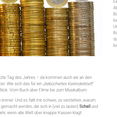
E
A
B
b
U
B
d
be
 letzte Tag des Jahres – da kommen auch wir an den
ei. Wie sich das für ein „
bebüchertes Kalenderblatt
“
 Blick. Vom Buch über Filme bis zum Musikalbum.
immer. Und es fällt mir schwer, zu verstehen, warum
macht werden, die sich in (viel zu lauten)
Schall
und
r, wenn alle Welt über knappe Kassen klagt.