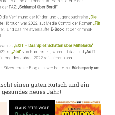
s kaum aufholen können. Immerhin lieferte der
in der FAZ:
„Schlumpf über Bord!”
D
die Verfilmung der Kinder- und Jugendbuchreihe
„Die
ste Hörbuch war 2022 laut Media Control der Roman
„Für
er. Und das meistverkaufte
E-Book
ist der Kriminal-
f.
vorn ist
„EXIT – Das Spiel: Schatten über Mittelerde“
.
22 ist
„Zeit“
von Rammstein, während das Lied
„As It
siksong des Jahres 2022 reüssieren kann.
 Silvesterreise-Blog aus, wer heute zur
Bücherparty um
ht einen guten Rutsch und ein
s gesundes neues Jahr!