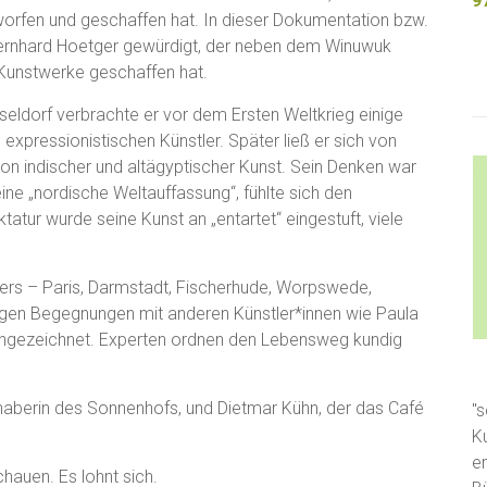
9
fen und geschaffen hat. In dieser Dokumentation bzw.
Bernhard Hoetger gewürdigt, der neben dem Winuwuk
 Kunstwerke geschaffen hat.
ldorf verbrachte er vor dem Ersten Weltkrieg einige
expressionistischen Künstler. Später ließ er sich von
 von indischer und altägyptischer Kunst. Sein Denken war
eine „nordische Weltauffassung“, fühlte sich den
tatur wurde seine Kunst an „entartet“ eingestuft, viele
gers – Paris, Darmstadt, Fischerhude, Worpswede,
igen Begegnungen mit anderen Künstler*innen wie Paula
hgezeichnet. Experten ordnen den Lebensweg kundig
aberin des Sonnenhofs, und Dietmar Kühn, der das Café
"s
K
e
hauen. Es lohnt sich.