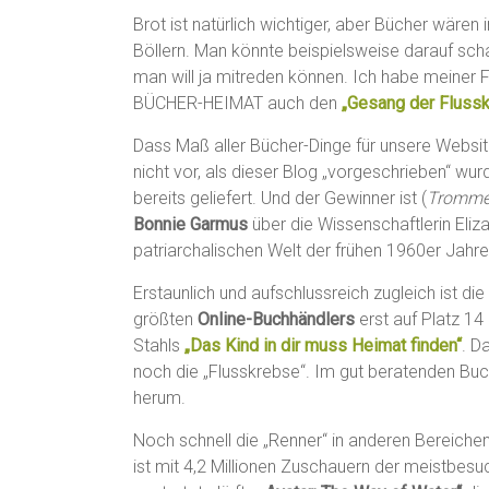
Brot ist natürlich wichtiger, aber Bücher wären 
Böllern. Man könnte beispielsweise darauf sc
man will ja mitreden können. Ich habe meiner 
BÜCHER-HEIMAT auch den
„Gesang der Fluss
Dass Maß aller Bücher-Dinge für unsere Websit
nicht vor, als dieser Blog „vorgeschrieben“ wur
bereits geliefert. Und der Gewinner ist (
Trommel
Bonnie Garmus
über die Wissenschaftlerin Eliz
patriarchalischen Welt der frühen 1960er Jahr
Erstaunlich und aufschlussreich zugleich ist d
größten
Online-Buchhändlers
erst auf Platz 14 
Stahls
„Das Kind in dir muss Heimat finden“
. D
noch die „Flusskrebse“. Im gut beratenden Bu
herum.
Noch schnell die „Renner“ in anderen Bereiche
ist mit 4,2 Millionen Zuschauern der meistbes