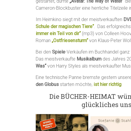
gestartet, dürfte
„Avatar: The Way of Water“
die
Cameron-Blockbuster eine herrliche Titelzeile 
Im Heimkino siegt mit der meistverkauften
DV
Schule der magischen Tiere“
. Das erfolgreich
immer ein Teil von dir“
(mp3) von Colleen Hoov
Roman
„Ostfriesensturm“
von Klaus-Peter Wol
Bei den
Spiele
-Verkäufen im Buchhandel ganz 
Das meistverkaufte
Musikalbum
des Jahres 20
Was“
von Harry Styles als meistverkaufter Mu
Eine technische Panne bremste gestern unseren
den Globus
starten möchte,
ist hier richtig
.
Die BÜCHER-HEIMAT wünsc
glückliches un