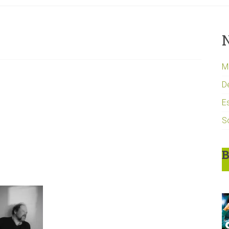
N
Mi
D
Es
S
B