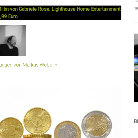
B
h
Film von Gabriele Rose, Lighthouse Home Entertainment
,99 Euro.
llungen von Markus Weber »
B