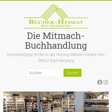
Zum
Inhalt
springen
Die Mitmach-
Buchhandlung
Gemeinnützige GmbH in der Herzog-Wilhelm-Straße 64c,
38667 Bad Harzburg
Face
Ins