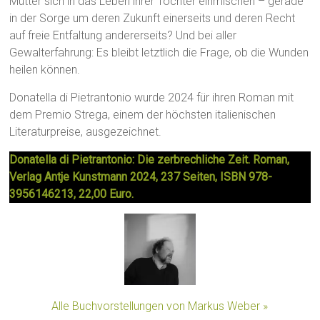
Mutter sich in das Leben ihrer Tochter einmischen – gerade
in der Sorge um deren Zukunft einerseits und deren Recht
auf freie Entfaltung andererseits? Und bei aller
Gewalterfahrung: Es bleibt letztlich die Frage, ob die Wunden
heilen können.
Donatella di Pietrantonio wurde 2024 für ihren Roman mit
dem Premio Strega, einem der höchsten italienischen
Literaturpreise, ausgezeichnet.
Donatella di Pietrantonio: Die zerbrechliche Zeit. Roman,
Verlag Antje Kunstmann 2024, 237 Seiten, ISBN 978-
3956146213, 22,00 Euro.
Alle Buchvorstellungen von Markus Weber »