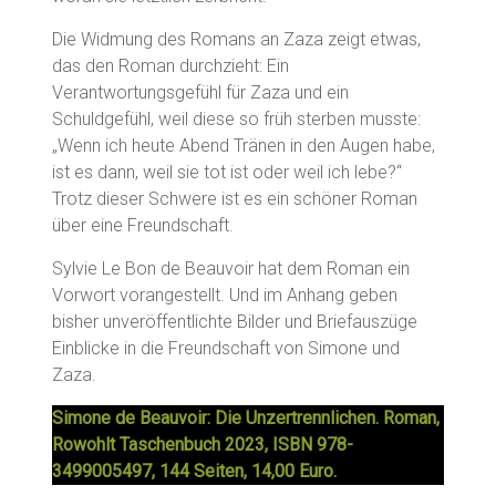
Die Widmung des Romans an Zaza zeigt etwas,
das den Roman durchzieht: Ein
Verantwortungsgefühl für Zaza und ein
Schuldgefühl, weil diese so früh sterben musste:
„Wenn ich heute Abend Tränen in den Augen habe,
ist es dann, weil sie tot ist oder weil ich lebe?“
Trotz dieser Schwere ist es ein schöner Roman
über eine Freundschaft.
Sylvie Le Bon de Beauvoir hat dem Roman ein
Vorwort vorangestellt. Und im Anhang geben
bisher unveröffentlichte Bilder und Briefauszüge
Einblicke in die Freundschaft von Simone und
Zaza.
Simone de Beauvoir: Die Unzertrennlichen. Roman,
Rowohlt Taschenbuch 2023, ISBN
978-
3499005497, 144 Seiten, 14,00 Euro.