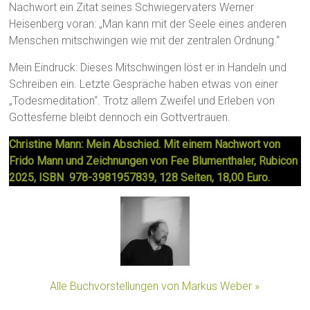
Nachwort ein Zitat seines Schwiegervaters Werner
Heisenberg voran: „Man kann mit der Seele eines anderen
Menschen mitschwingen wie mit der zentralen Ordnung.“
Mein Eindruck: Dieses Mitschwingen löst er in Handeln und
Schreiben ein. Letzte Gespräche haben etwas von einer
„Todesmeditation“. Trotz allem Zweifel und Erleben von
Gottesferne bleibt dennoch ein Gottvertrauen.
Christine Mann: Mein Abschied. Mit einem Nachwort von
Frido Mann und Zeichnungen von Fee Blumenthaler, Rubicon
2025, ISBN
978-3981957839, 128 Seiten, 18,00 Euro.
Alle Buchvorstellungen von Markus Weber »