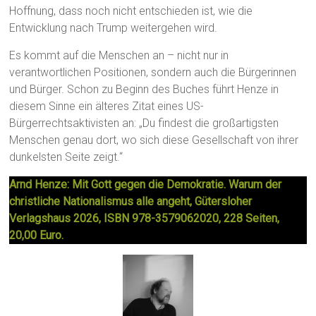
Hoffnung, dass noch nicht entschieden ist, wie die
Entwicklung nach Trump weitergehen wird.
Es kommt auf die Menschen an – nicht nur in
verantwortlichen Positionen, sondern auch die Bürgerinnen
und Bürger. Schon zu Beginn des Buches führt Henze in
diesem Sinne ein älteres Zitat eines US-
Bürgerrechtsaktivisten an: „Du findest die großartigsten
Menschen genau dort, wo sich diese Gesellschaft von ihrer
dunkelsten Seite zeigt.“
Arnd Henze: Mit Gott gegen die Demokratie. Warum der
christliche Nationalismus alle angeht, Gütersloher
Verlagshaus 2026, ISBN 978-3579062020, 228 Seiten,
20,00 Euro.