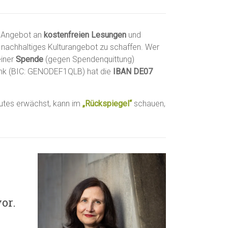
 Angebot an
kostenfreien Lesungen
und
 nachhaltiges Kulturangebot zu schaffen. Wer
iner
Spende
(gegen Spendenquittung)
ank (BIC: GENODEF1QLB) hat die
IBAN DE07
utes erwächst, kann im
„Rückspiegel“
schauen,
or.