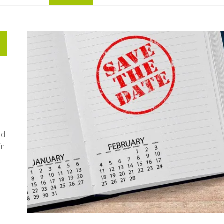
"
nd
in