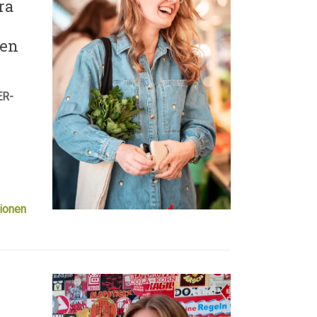
ra
den
ER-
ionen