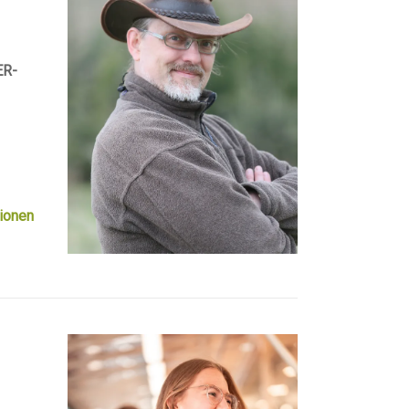
n
ER-
ionen