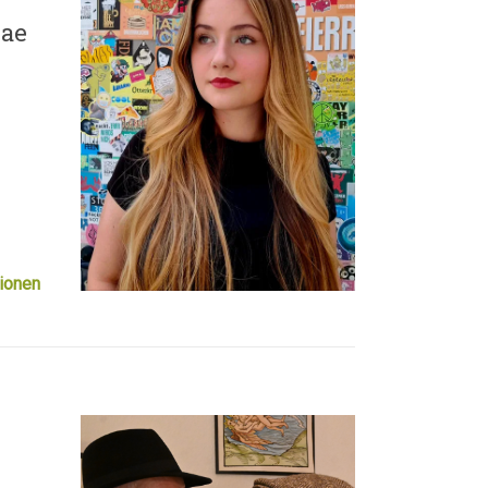
nae
ionen