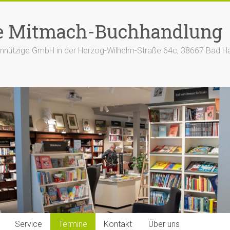
e Mitmach-Buchhandlung
nützige GmbH in der Herzog-Wilhelm-Straße 64c, 38667 Bad H
Service
Termine
Kontakt
Über uns