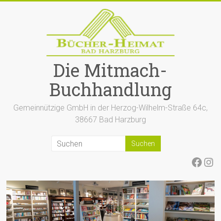
Zum
Inhalt
springen
Die Mitmach-
Buchhandlung
Gemeinnützige GmbH in der Herzog-Wilhelm-Straße 64c,
38667 Bad Harzburg
Face
Ins