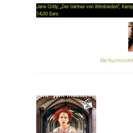
Jane Crilly; „Der Gärtner von Wimbledon“, Kam
14,00 Euro.
Alle Buchvorste