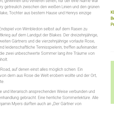
, gewinnen und verlieren sehen, nur der eine Name war
nry getreulich zwischen den weißen Linien und den grünen
Kl
Blake, Tochter aus bestem Hause und Henrys einzige
B
Pr
Endspiel von Wimbledon selbst auf dem Rasen zu
tkrieg auf dem Landgut der Blakes. Der dreizehnjährige,
iten Gärtners und die vierzehnjährige vorlaute Rose,
d leidenschaftliche Tennisspielerin, treffen aufeinander.
 die zwei unbeschwerte Sommer lang ihre Träume von
holt.
Road, auf denen einst alles möglich schien. Ein
von dem aus Rose die Welt erobern wollte und der Ort,
te.
hte und literarisch ansprechenden Weise verbunden und
enhandlung gebracht. Eine herrliche Sommerlektüre. Alle
njamin Myers dürften auch an „Der Gärtner von