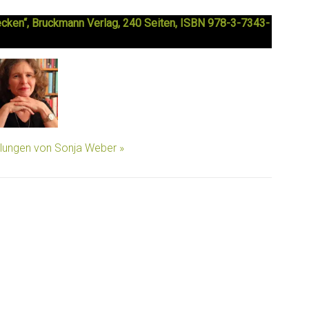
ecken“, Bruckmann Verlag, 240 Seiten, ISBN 978-3-7343-
llungen von Sonja Weber »