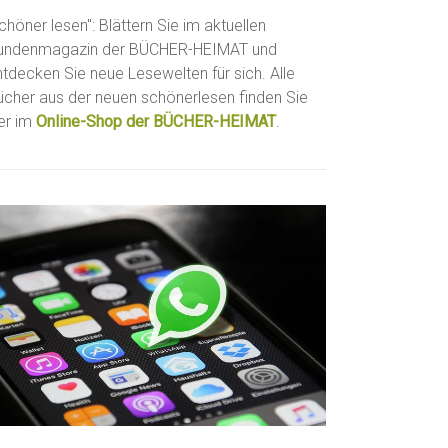
chöner lesen": Blättern Sie im aktuellen
undenmagazin der BÜCHER-HEIMAT und
ntdecken Sie neue Lesewelten für sich. Alle
ücher aus der neuen schönerlesen finden Sie
ier im
Online-Shop der BÜCHER-HEIMAT
.