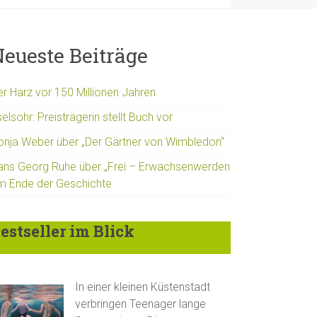
eueste Beiträge
er Harz vor 150 Millionen Jahren
elsohr: Preisträgerin stellt Buch vor
onja Weber über „Der Gärtner von Wimbledon“
ans Georg Ruhe über „Frei – Erwachsenwerden
m Ende der Geschichte
estseller im Blick
In einer kleinen Küstenstadt
verbringen Teenager lange