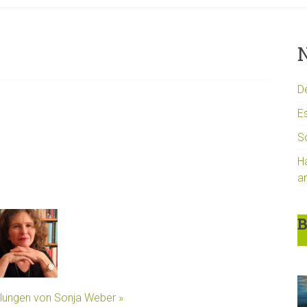
N
D
Es
S
H
a
B
llungen von Sonja Weber »