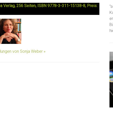
pa Verlag, 256 Seiten, ISBN 9778-3-311-15138-8, Preis:
"s
K
e
B
h
llungen von Sonja Weber »