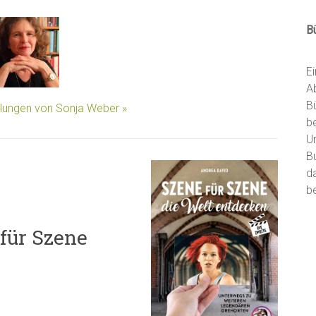
B
E
A
B
llungen von Sonja Weber »
b
U
B
d
be
für Szene