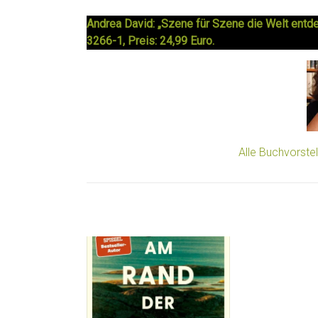
Andrea David: „Szene für Szene die Welt entd
3266-1, Preis: 24,99 Euro.
Alle Buchvorste