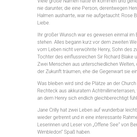
Viele große Namen hatte er kommen und gehen
nie darunter, die eine Person, derentwegen He
Halmen ausharrte, war nie aufgetaucht: Rose 
Liebe.
Ihr großer Wunsch war es gewesen einmal im 
stehen. Alles begann kurz vor dem zweiten Wel
vom Leben nicht verwöhnte Henry, Sohn des zwe
Tochter des einflussreichen Sir Richard Blake un
Zwei Menschen aus unterschiedlichen Welten,
der Zukunft träumen, ehe die Gegenwart sie ein
Was bleiben wird sind die Plätze an der Church 
Rechteck aus akkuratem Achtmillimeterrasen, 
an dem Henry sich endlich gleichberechtigt fühl
Jane Crilly hat zwei Leben auf wunderbar leic
wieder getrennt und in eine interessante Rahm
Leserinnen und Leser von „Offene See“ von Be
Wimbledon“ Spaß haben.