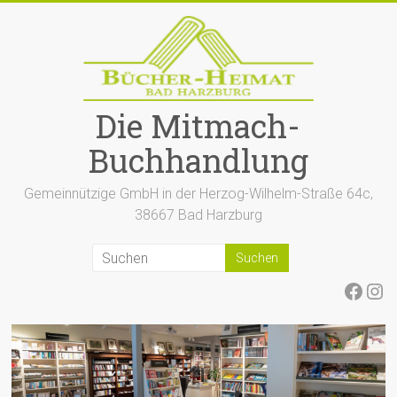
Zum
Inhalt
springen
Die Mitmach-
Buchhandlung
Gemeinnützige GmbH in der Herzog-Wilhelm-Straße 64c,
38667 Bad Harzburg
Face
Ins