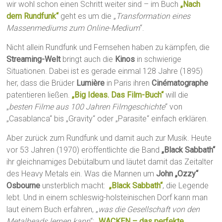
wir wohl schon einen Schritt weiter sind – im Buch
„Nach
dem Rundfunk“
geht es um die „
Transformation eines
Massenmediums zum Online-Medium
“.
Nicht allein Rundfunk und Fernsehen haben zu kämpfen, die
Streaming-Welt
bringt auch die
Kinos
in schwierige
Situationen. Dabei ist es gerade einmal 128 Jahre (1895)
her, dass die Brüder
Lumière
in Paris ihren
Cinématographe
patentieren ließen.
„Big Ideas. Das Film-Buch“
will die
„
besten Filme aus 100 Jahren Filmgeschichte
“ von
„Casablanca“ bis „Gravity“ oder „Parasite“ einfach erklären.
Aber zurück zum Rundfunk und damit auch zur Musik. Heute
vor 53 Jahren (1970) eröffentlichte die Band
„Black Sabbath“
ihr gleichnamiges Debütalbum und läutet damit das Zeitalter
des Heavy Metals ein. Was die Mannen um
John „Ozzy“
Osbourne
unsterblich macht:
„Black Sabbath“
, die Legende
lebt. Und in einem schleswig-holsteinischen Dorf kann man
laut einem Buch erfahren, „
was die Gesellschaft von den
Metalheads lernen kann
“:
„WACKEN – das perfekte