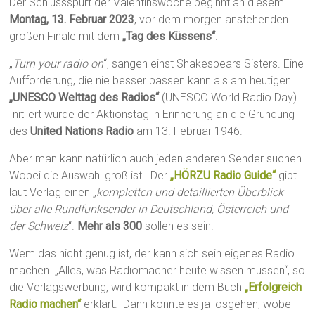
Der Schlussspurt der Valentinswoche beginnt an diesem
Montag, 13. Februar 2023
, vor dem morgen anstehenden
großen Finale mit dem
„Tag des Küssens“
.
„
Turn your radio on
“, sangen einst Shakespears Sisters. Eine
Aufforderung, die nie besser passen kann als am heutigen
„UNESCO Welttag des Radios“
(UNESCO World Radio Day).
Initiiert wurde der Aktionstag in Erinnerung an die Gründung
des
United Nations Radio
am 13. Februar 1946.
Aber man kann natürlich auch jeden anderen Sender suchen.
Wobei die Auswahl groß ist. Der
„HÖRZU Radio Guide“
gibt
laut Verlag einen „
kompletten und detaillierten Überblick
über alle Rundfunksender in Deutschland, Österreich und
der Schweiz
“.
Mehr als 300
sollen es sein.
Wem das nicht genug ist, der kann sich sein eigenes Radio
machen. „Alles, was Radiomacher heute wissen müssen“, so
die Verlagswerbung, wird kompakt in dem Buch
„Erfolgreich
Radio machen“
erklärt. Dann könnte es ja losgehen, wobei