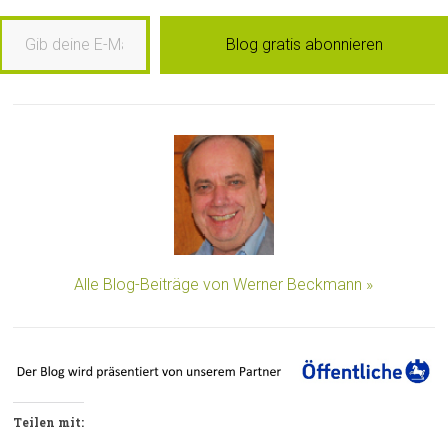
b deine E-Mail-Adresse ein …
Blog gratis abonnieren
Alle Blog-Beiträge von Werner Beckmann »
Teilen mit: