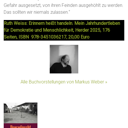
Gefahr ausgesetzt, von ihren Feinden ausgehöhlt zu werden.
Das sollten wir niemals zulassen.“
Ruth Weiss: Erinnern heißt handeln. Mein Jahrhundertleben
für Demokratie und Menschlichkeit, Herder 2025, 176
Seiten, ISBN 978-3451036217, 20,00 Euro
Alle Buchvorstellungen von Markus Weber »