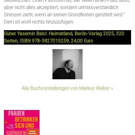
Gesellschaft. Einen Patriotismus, der vielen einen Platz lässt,
aber nicht alles akzeptiert, sondern unmissverständlich
Grenzen zieht, wenn an seinen Grundfesten gerüttelt wird.“
Dem ist wohl nichts hinzuzufügen.
Güner Yasemin Balci: Heimatland, Berlin-Verlag 2025, 320
Seiten, ISBN 978-3827015259, 24,00 Euro
Alle Buchvorstellungen von Markus Weber »