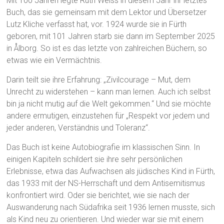
Mit 100 Jahren legte Ruth Weiss in diesem Jahr ihr letztes
Buch, das sie gemeinsam mit dem Lektor und Übersetzer
Lutz Kliche verfasst hat, vor. 1924 wurde sie in Fürth
geboren, mit 101 Jahren starb sie dann im September 2025
in Ålborg. So ist es das letzte von zahlreichen Büchern, so
etwas wie ein Vermächtnis.
Darin teilt sie ihre Erfahrung: „Zivilcourage – Mut, dem
Unrecht zu widerstehen – kann man lernen. Auch ich selbst
bin ja nicht mutig auf die Welt gekommen.“ Und sie möchte
andere ermutigen, einzustehen für „Respekt vor jedem und
jeder anderen, Verständnis und Toleranz“.
Das Buch ist keine Autobiografie im klassischen Sinn. In
einigen Kapiteln schildert sie ihre sehr persönlichen
Erlebnisse, etwa das Aufwachsen als jüdisches Kind in Fürth,
das 1933 mit der NS-Herrschaft und dem Antisemitismus
konfrontiert wird. Oder sie berichtet, wie sie nach der
Auswanderung nach Südafrika seit 1936 lernen musste, sich
als Kind neu zu orientieren. Und wieder war sie mit einem