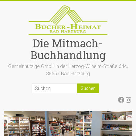
Zum
Inhalt
springen
Die Mitmach-
Buchhandlung
Gemeinnützige GmbH in der Herzog-Wilhelm-Straße 64c,
38667 Bad Harzburg
Face
Ins