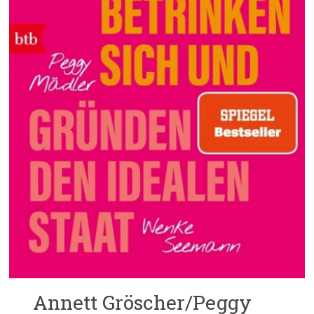
Annett Gröscher/Peggy