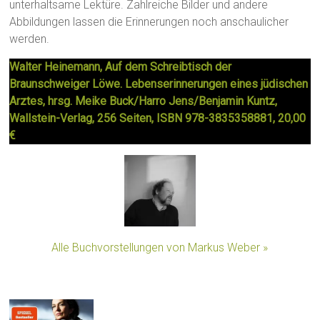
unterhaltsame Lektüre. Zahlreiche Bilder und andere
Abbildungen lassen die Erinnerungen noch anschaulicher
werden.
Walter Heinemann, Auf dem Schreibtisch der
Braunschweiger Löwe. Lebenserinnerungen eines jüdischen
Arztes, hrsg. Meike Buck/Harro Jens/Benjamin Kuntz,
Wallstein-Verlag, 256 Seiten, ISBN 978-3835358881, 20,00
€
Alle Buchvorstellungen von Markus Weber »