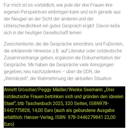
Für mich ist es vorbildlich, wie jede der drei Frauen ihre
eigenen Perspektiven einbringen kann und sich gerade aus
der Neugier an der Sicht der anderen und der
Unterschiedlichkeit ein gutes Gespräch ergibt. Davon ließe
sich in der heutigen Gesellschaft lernen.
Zwischentexte, die die Gespräche einordnen, und Fußnoten,
die erklärende Hinweise z.B. auf Literatur oder ostdeutsche
Zusammenhänge geben, ergänzen die Dokumentation der
Gespräche. Mir haben die Gespräche viele Anregungen
gegeben, neu nachzudenken – über die DDR, die
„Wendezeit“, die Wahrnehmung der aktuellen Situation.
Annett Gröscher/Peggy Mädler/Wenke Seemann: „Drei
ostdeutsche Frauen betrinken sich und gründen den idealen
Staat“, btb Taschenbuch 2025, 320 Seiten, ISBN978-
3442775828, 14,00 Euro (auch als gebundene Ausgabe
erhältlich: Hanser-Verlag, ISBN 978-3446279841 22,00
Euro)