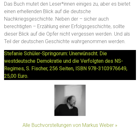
Das Buch mutet den Leser*innen einiges zu, aber es bietet
einen erhellenden Blick auf die deutsche
Nachkriegsgeschichte. Neben der – sicher auch
berechtigten – Erzählung einer Erfolgsgeschichte, sollte
dieser Blick auf die Opfer nicht vergessen werden. Und als
Teil der deutschen Geschichte wahrgenommen werden.
Stefanie Schüler-Springorum: Unerwünscht. Die
westdeutsche Demokratie und die Verfolgten des NS-
Regimes, S. Fischer, 256 Seiten, ISBN 978-3103976649,
25,00 Euro.
Alle Buchvorstellungen von Markus Weber »