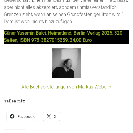
Gesellschaft. Einen Patriotismus, der vielen einen Platz lässt,
aber nicht alles akzeptiert, sondern unmissverständlich
Grenzen zieht, wenn an seinen Grundfesten gerüttelt wird.“
Dem ist wohl nichts hinzuzufügen.
Güner Yasemin Balci: Heimatland, Berlin-Verlag 2025, 320
Seiten, ISBN 978-3827015259, 24,00 Euro
Alle Buchvorstellungen von Markus Weber »
Teilen mit:
Facebook
X