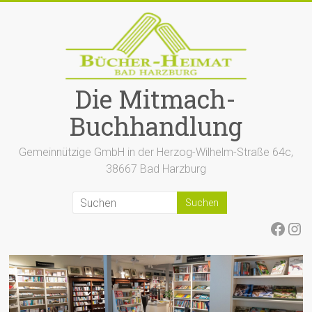
Zum
Inhalt
springen
Die Mitmach-
Buchhandlung
Gemeinnützige GmbH in der Herzog-Wilhelm-Straße 64c,
38667 Bad Harzburg
Face
Ins