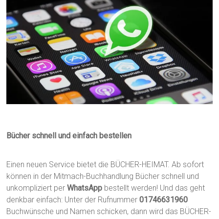
Bücher schnell und einfach bestellen
Einen neuen Service bietet die BÜCHER-HEIMAT. Ab sofort
können in der Mitmach-Buchhandlung Bücher schnell und
unkompliziert per
WhatsApp
bestellt werden! Und das geht
denkbar einfach: Unter der Rufnummer
01746631960
Buchwünsche und Namen schicken, dann wird das BÜCHER-