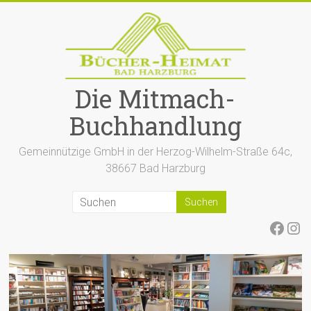
Zum
Inhalt
springen
Die Mitmach-
Buchhandlung
Gemeinnützige GmbH in der Herzog-Wilhelm-Straße 64c,
38667 Bad Harzburg
Face
Ins