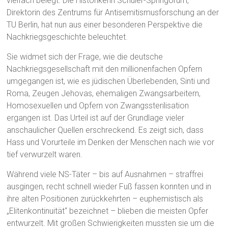
vielfach belegt. Die Historikerin Schüler-Springorum,
Direktorin des Zentrums für Antisemitismusforschung an der
TU Berlin, hat nun aus einer besonderen Perspektive die
Nachkriegsgeschichte beleuchtet.
Sie widmet sich der Frage, wie die deutsche
Nachkriegsgesellschaft mit den millionenfachen Opfern
umgegangen ist, wie es jüdischen Überlebenden, Sinti und
Roma, Zeugen Jehovas, ehemaligen Zwangsarbeitern,
Homosexuellen und Opfern von Zwangssterilisation
ergangen ist. Das Urteil ist auf der Grundlage vieler
anschaulicher Quellen erschreckend. Es zeigt sich, dass
Hass und Vorurteile im Denken der Menschen nach wie vor
tief verwurzelt waren.
Während viele NS-Täter – bis auf Ausnahmen – straffrei
ausgingen, recht schnell wieder Fuß fassen konnten und in
ihre alten Positionen zurückkehrten – euphemistisch als
„Elitenkontinuität“ bezeichnet – blieben die meisten Opfer
entwurzelt. Mit großen Schwierigkeiten mussten sie um die