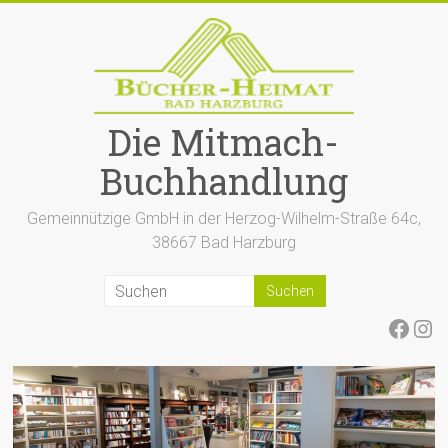
Zum
Inhalt
springen
Die Mitmach-
Buchhandlung
Gemeinnützige GmbH in der Herzog-Wilhelm-Straße 64c,
38667 Bad Harzburg
Face
Ins