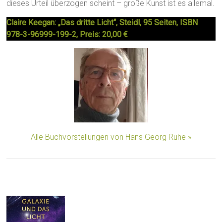
dieses Urteil überzogen scheint – große Kunst ist es allemal.
Claire Keegan: „Das dritte Licht“, Steidl, 95 Seiten, ISBN
978-3-96999-199-2, Preis: 20,00 €
Alle Buchvorstellungen von Hans Georg Ruhe »