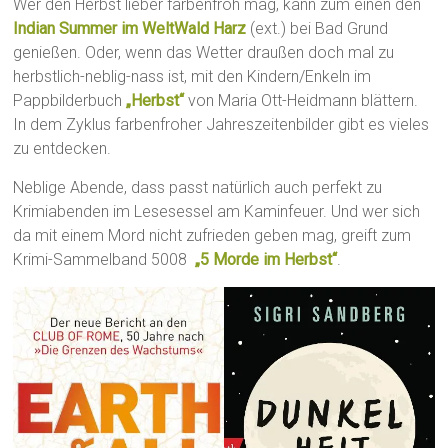
Wer den Herbst lieber farbenfroh mag, kann zum einen den
Indian Summer im WeltWald Harz
(ext.) bei Bad Grund
genießen. Oder, wenn das Wetter draußen doch mal zu
herbstlich-neblig-nass ist, mit den Kindern/Enkeln im
Pappbilderbuch
„Herbst“
von Maria Ott-Heidmann blättern.
In dem Zyklus farbenfroher Jahreszeitenbilder gibt es vieles
zu entdecken.
Neblige Abende, dass passt natürlich auch perfekt zu
Krimiabenden im Lesesessel am Kaminfeuer. Und wer sich
da mit einem Mord nicht zufrieden geben mag, greift zum
Krimi-Sammelband 5008
„5 Morde im Herbst“
.