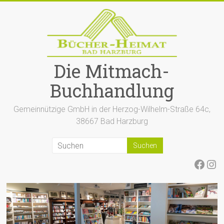
Zum
Inhalt
springen
Die Mitmach-
Buchhandlung
Gemeinnützige GmbH in der Herzog-Wilhelm-Straße 64c,
38667 Bad Harzburg
Face
Ins