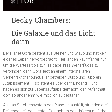
Becky Chambers:
Die Galaxie und das Licht
darin
Der Planet Gora besteht aus Steinen und Staub und hat kein
eigenes Leben hervorgebracht. Hier landen Raumfahrer nur,
um die Wartezeit bis zur Freigabe ihres Weiterfluges zu
verbringen, denn Gora liegt an einem interstellaren
Verkehrsknotenpunkt. Hier betreiben Ouloo und Tupo ein
„Etablissement“ – so steht es über dem Eingang – und
haben es sich zur Lebensaufgabe gemacht, den Aufenthalt
dort so angenehm wie möglich zu gestalten.
Als das Satellitensystem des Planeten ausfällt, stranden drei
Reisende bei „den besten Gastgebern des Universums“, drei