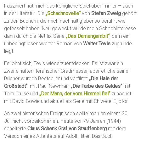
Fasziniert hat mich das königliche Spiel aber immer – auch
in der Literatur. Die
„Schachnovelle“
von
Stefan Zweig
gehört
zu den Büchern, die mich nachhaltig ebenso berührt wie
gefesselt haben. Neu geweckt wurde mein Schachinteresse
dann durch die Netflix-Serie
„Das Damengambit“
, dem ein
unbedingt lesenswerter Roman von
Walter Tevis
zugrunde
liegt.
Es lohnt sich, Tevis wiederzuentdecken. Es ist zwar ein
zweifelhafter literarischer Gradmesser, aber etliche seiner
Bücher wurden Bestseller und verfilmt:
„Die Haie der
Großstadt“
mit Paul Newman,
„Die Farbe des Geldes“
mit
Tom Cruise und
„Der Mann, der vom Himmel fiel“
zunächst
mit David Bowie und aktuell als Serie mit Chiwetel Ejiofor.
An zwei historischen Ereignissen sollte man an einem 20.
Juli nicht vorbeikommen. Heute vor 79 Jahren (1944)
scheiterte
Claus Schenk Graf von Stauffenberg
mit dem
Versuch eines Attentats auf Adolf Hitler. Das Buch