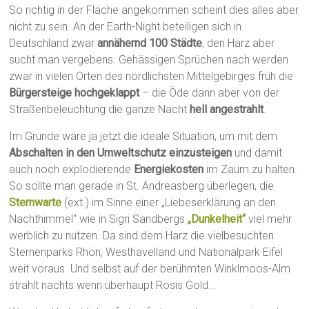
So richtig in der Fläche angekommen scheint dies alles aber
nicht zu sein. An der Earth-Night beteiligen sich in
Deutschland zwar
annähernd 100 Städte
, den Harz aber
sucht man vergebens. Gehässigen Sprüchen nach werden
zwar in vielen Orten des nördlichsten Mittelgebirges früh die
Bürgersteige hochgeklappt
– die Öde dann aber von der
Straßenbeleuchtung die ganze Nacht
hell angestrahlt
.
Im Grunde wäre ja jetzt die ideale Situation, um mit dem
Abschalten in den Umweltschutz einzusteigen
und damit
auch noch explodierende
Energiekosten
im Zaum zu halten.
So sollte man gerade in St. Andreasberg überlegen, die
Sternwarte
(ext.) im Sinne einer „Liebeserklärung an den
Nachthimmel“ wie in Sigri Sandbergs
„Dunkelheit“
viel mehr
werblich zu nutzen. Da sind dem Harz die vielbesuchten
Sternenparks Rhön, Westhavelland und Nationalpark Eifel
weit voraus. Und selbst auf der berühmten Winklmoos-Alm
strahlt nachts wenn überhaupt Rosis Gold…