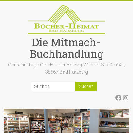
Zum
Inhalt
springen
Die Mitmach-
Buchhandlung
Gemeinnützige GmbH in der Herzog-Wilhelm-Straße 64c,
38667 Bad Harzburg
Face
Ins