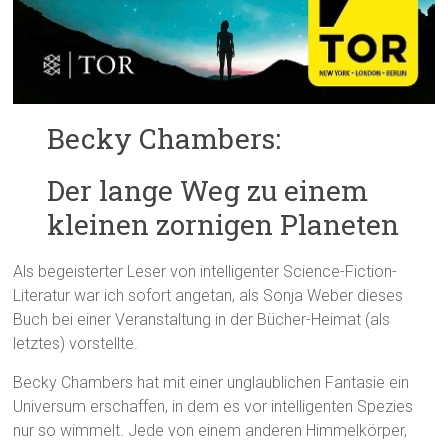
Becky Chambers:
Der lange Weg zu einem
kleinen zornigen Planeten
Als begeisterter Leser von intelligenter Science-Fiction-
Literatur war ich sofort angetan, als Sonja Weber dieses
Buch bei einer Veranstaltung in der Bücher-Heimat (als
letztes) vorstellte.
Becky Chambers hat mit einer unglaublichen Fantasie ein
Universum erschaffen, in dem es vor intelligenten Spezies
nur so wimmelt. Jede von einem anderen Himmelkörper,