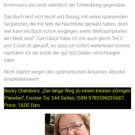
kontrovers und nicht unkritisch der Entwicklung gegenüber.
Das Buch liest sich leicht und flüssig, mit vielen spannenden
Sequenzen, die mir teils die Nachtruhe geraubt haben, denn
wer kann ein Buch schon weglegen, wenn Weltraumpiraten
am Werk sind? Zum Glück habe ich mir auch gleich Teil 2
und 3 (von 4) gekauft, so dass ich sofort weiterlesen konnte,
nachdem ich die letzte der gut 500 Seiten verschlungen
habe.
Nicht zuletzt wegen des optimistischen Ansatzes: Absolut
empfehlenswert!
Becky Chambers: „Der lange Weg zu einem kleinen zornigen
Planeten“, Fischer Tor, 544 Seiten, ISBN 9783596035687,
Preis: 14,00 Euro.