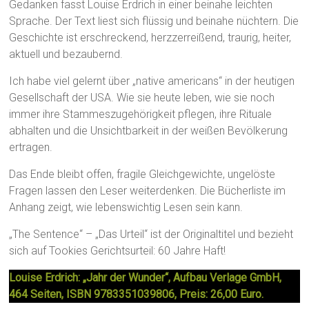
Gedanken fasst Louise Erdrich in einer beinahe leichten
Sprache. Der Text liest sich flüssig und beinahe nüchtern. Die
Geschichte ist erschreckend, herzzerreißend, traurig, heiter,
aktuell und bezaubernd.
Ich habe viel gelernt über „native americans“ in der heutigen
Gesellschaft der USA. Wie sie heute leben, wie sie noch
immer ihre Stammeszugehörigkeit pflegen, ihre Rituale
abhalten und die Unsichtbarkeit in der weißen Bevölkerung
ertragen.
Das Ende bleibt offen, fragile Gleichgewichte, ungelöste
Fragen lassen den Leser weiterdenken. Die Bücherliste im
Anhang zeigt, wie lebenswichtig Lesen sein kann.
„The Sentence“ – „Das Urteil“ ist der Originaltitel und bezieht
sich auf Tookies Gerichtsurteil: 60 Jahre Haft!
Louise Erdrich: „Jahr der Wunder“, Aufbau Verlage GmbH,
464 Seiten, ISBN 9783351039806, Preis: 26,00 Euro.