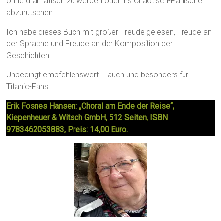
ohne dramatisch zu werden oder ins Chaotisch-Panische
abzurutschen.
Ich habe dieses Buch mit großer Freude gelesen, Freude an
der Sprache und Freude an der Komposition der
Geschichten.
Unbedingt empfehlenswert – auch und besonders für
Titanic-Fans!
Erik Fosnes Hansen: „Choral am Ende der Reise“,
Kiepenheuer & Witsch GmbH, 512 Seiten, ISBN
9783462053883, Preis: 14,00 Euro.