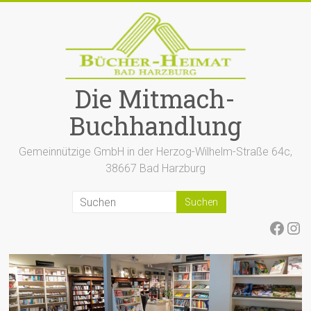
Zum
Inhalt
springen
Die Mitmach-
Buchhandlung
Gemeinnützige GmbH in der Herzog-Wilhelm-Straße 64c,
38667 Bad Harzburg
Face
Ins