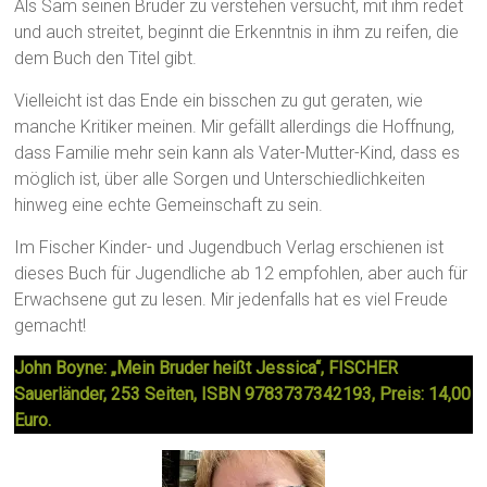
Als Sam seinen Bruder zu verstehen versucht, mit ihm redet
und auch streitet, beginnt die Erkenntnis in ihm zu reifen, die
dem Buch den Titel gibt.
Vielleicht ist das Ende ein bisschen zu gut geraten, wie
manche Kritiker meinen. Mir gefällt allerdings die Hoffnung,
dass Familie mehr sein kann als Vater-Mutter-Kind, dass es
möglich ist, über alle Sorgen und Unterschiedlichkeiten
hinweg eine echte Gemeinschaft zu sein.
Im Fischer Kinder- und Jugendbuch Verlag erschienen ist
dieses Buch für Jugendliche ab 12 empfohlen, aber auch für
Erwachsene gut zu lesen. Mir jedenfalls hat es viel Freude
gemacht!
John Boyne: „Mein Bruder heißt Jessica“, FISCHER
Sauerländer, 253 Seiten, ISBN 9783737342193, Preis: 14,00
Euro.