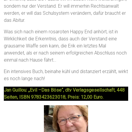
sondern nur der Verstand. Er will immerhin Rechtsanwalt
werden, er will das Schulsystem verändern, dafür braucht er
das Abitur.
Was sich nach einem rosaroten Happy End anhört, ist in
Wirklichkeit die Erkenntnis, dass auch der Verstand eine
grausame Waffe sein kann, die Erik ein letztes Mal
anwendet, als er nach seinem erfolgreichen Abschluss noch
einmal nach Hause fährt…
Ein intensives Buch, beinahe kühl und distanziert erzählt, wirkt
es noch lange nach!
Jan Guillou: „Evil –Das Böse“, dtv Verlagsgesellschaft, 448
Seiten, ISBN 9783423623018, Preis: 12,00 Euro.