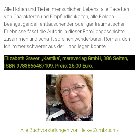
Alle Höhen und Tiefen menschlichen Lebens, alle Facetten
von Charakteren und Empfindlichkeiten, alle Folgen
beängstigender, enttäuschender oder gar traumatischer
Erlebnisse fasst die Autorin in dieser Familiengeschichte
zusammen und schafft so einen wunderbaren Roman, den
ich immer schwerer aus der Hand legen konnte.
Elizabeth Graver: „Kantika“, mareverlag GmbH, 386 Seiten,
ISBN 9783866487109, Preis: 25,00 Euro.
Alle Buchvorstellungen von Heike Zumbruch »