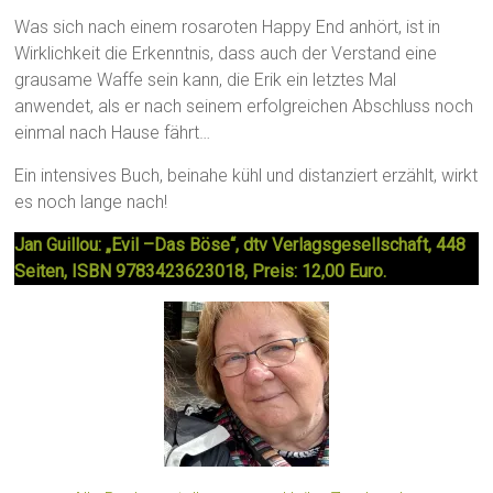
Was sich nach einem rosaroten Happy End anhört, ist in
Wirklichkeit die Erkenntnis, dass auch der Verstand eine
grausame Waffe sein kann, die Erik ein letztes Mal
anwendet, als er nach seinem erfolgreichen Abschluss noch
einmal nach Hause fährt…
Ein intensives Buch, beinahe kühl und distanziert erzählt, wirkt
es noch lange nach!
Jan Guillou: „Evil –Das Böse“, dtv Verlagsgesellschaft, 448
Seiten, ISBN 9783423623018, Preis: 12,00 Euro.