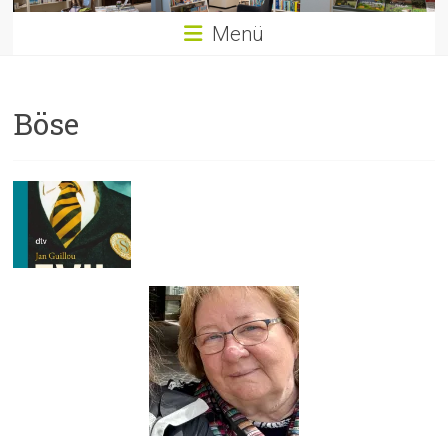
Menü
Böse