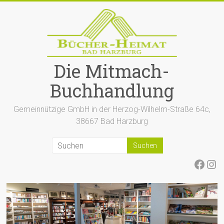
Zum
Inhalt
springen
Die Mitmach-
Buchhandlung
Gemeinnützige GmbH in der Herzog-Wilhelm-Straße 64c,
38667 Bad Harzburg
Face
Ins