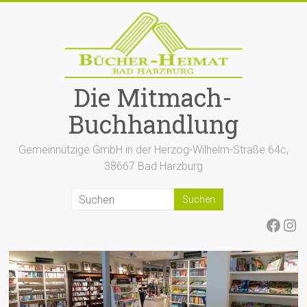
Zum
Inhalt
springen
Die Mitmach-
Buchhandlung
Gemeinnützige GmbH in der Herzog-Wilhelm-Straße 64c,
38667 Bad Harzburg
Face
Ins