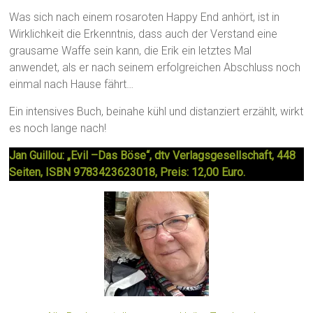
Was sich nach einem rosaroten Happy End anhört, ist in
Wirklichkeit die Erkenntnis, dass auch der Verstand eine
grausame Waffe sein kann, die Erik ein letztes Mal
anwendet, als er nach seinem erfolgreichen Abschluss noch
einmal nach Hause fährt…
Ein intensives Buch, beinahe kühl und distanziert erzählt, wirkt
es noch lange nach!
Jan Guillou: „Evil –Das Böse“, dtv Verlagsgesellschaft, 448
Seiten, ISBN 9783423623018, Preis: 12,00 Euro.