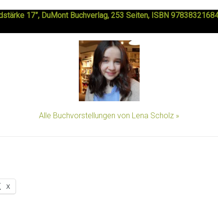
ndstärke 17”, DuMont Buchverlag, 253 Seiten, ISBN 97838321684
Alle Buchvorstellungen von Lena Scholz »
X