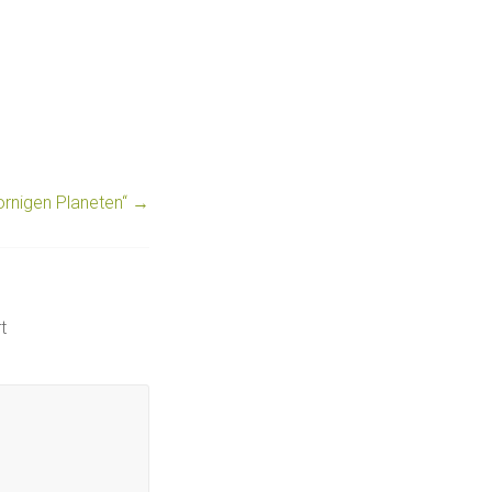
ornigen Planeten“
→
t