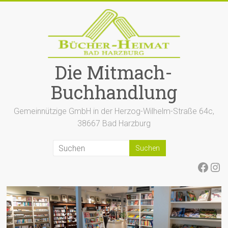
Zum
Inhalt
springen
Die Mitmach-
Buchhandlung
Gemeinnützige GmbH in der Herzog-Wilhelm-Straße 64c,
38667 Bad Harzburg
Face
Ins