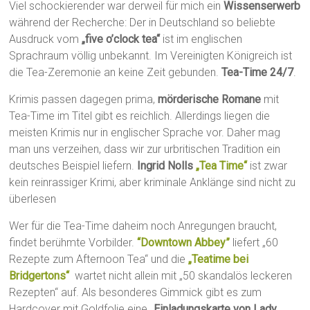
Viel schockierender war derweil für mich ein
Wissenserwerb
während der Recherche: Der in Deutschland so beliebte
Ausdruck vom
„five o’clock tea“
ist im englischen
Sprachraum völlig unbekannt. Im Vereinigten Königreich ist
die Tea-Zeremonie an keine Zeit gebunden.
Tea-Time 24/7
.
Krimis passen dagegen prima,
mörderische Romane
mit
Tea-Time im Titel gibt es reichlich. Allerdings liegen die
meisten Krimis nur in englischer Sprache vor. Daher mag
man uns verzeihen, dass wir zur urbritischen Tradition ein
deutsches Beispiel liefern.
Ingrid Nolls
„Tea Time“
ist zwar
kein reinrassiger Krimi, aber kriminale Anklänge sind nicht zu
überlesen
Wer für die Tea-Time daheim noch Anregungen braucht,
findet berühmte Vorbilder.
“Downtown Abbey”
liefert „60
Rezepte zum Afternoon Tea“ und die
„Teatime bei
Bridgertons“
wartet nicht allein mit „50 skandalös leckeren
Rezepten“ auf. Als besonderes Gimmick gibt es zum
Hardcover mit Goldfolie eine „
Einladungskarte von Lady