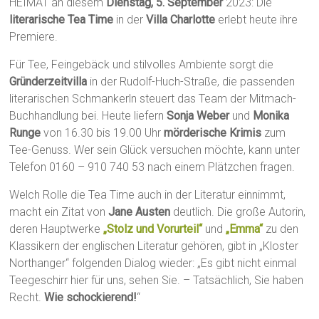
HEIMAT an diesem
Dienstag, 5. September
2023: Die
literarische Tea Time
in der
Villa Charlotte
erlebt heute ihre
Premiere.
Für Tee, Feingebäck und stilvolles Ambiente sorgt die
Gründerzeitvilla
in der Rudolf-Huch-Straße, die passenden
literarischen Schmankerln steuert das Team der Mitmach-
Buchhandlung bei. Heute liefern
Sonja Weber
und
Monika
Runge
von 16.30 bis 19.00 Uhr
mörderische Krimis
zum
Tee-Genuss. Wer sein Glück versuchen möchte, kann unter
Telefon 0160 – 910 740 53 nach einem Plätzchen fragen.
Welch Rolle die Tea Time auch in der Literatur einnimmt,
macht ein Zitat von
Jane Austen
deutlich. Die große Autorin,
deren Hauptwerke
„Stolz und Vorurteil“
und
„Emma“
zu den
Klassikern der englischen Literatur gehören, gibt in „Kloster
Northanger“ folgenden Dialog wieder: „Es gibt nicht einmal
Teegeschirr hier für uns, sehen Sie. – Tatsächlich, Sie haben
Recht.
Wie schockierend!
“