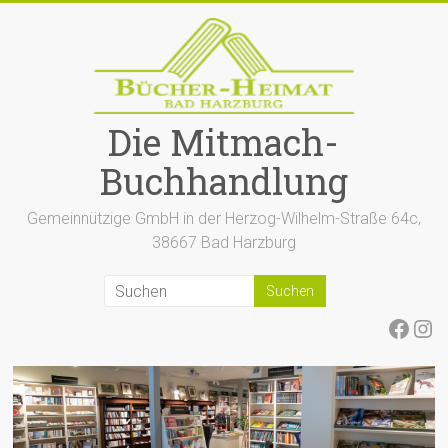
Zum
Inhalt
springen
Die Mitmach-
Buchhandlung
Gemeinnützige GmbH in der Herzog-Wilhelm-Straße 64c,
38667 Bad Harzburg
Face
Ins