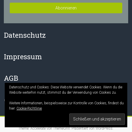
Datenschutz
Impressum
AGB
Datenschutz und Cookies: Diese Website verwendet Cookies. Wenn du die
Website weiterhin nutzt, stimmst du der Verwendung von Cookies zu.
Facebook
Instagram
Weitere Informationen, beispielsweise zur Kontrolle von Cookies, findest du
hier:
Cookie-Richtlinie
Copyright © 2026
Die Mitmach-Buchhandlung
. Alle Rechte vorbehalten.
Theme:
Accelerate
von ThemeGrill. Präsentiert von
WordPress
.