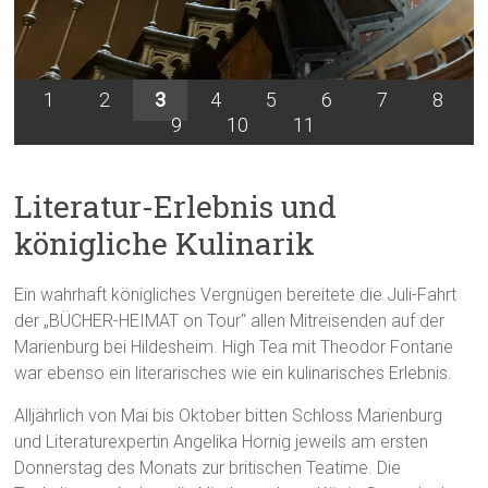
1
2
3
4
5
6
7
8
9
10
11
Literatur-Erlebnis und
königliche Kulinarik
Ein wahrhaft königliches Vergnügen bereitete die Juli-Fahrt
der „BÜCHER-HEIMAT on Tour“ allen Mitreisenden auf der
Marienburg bei Hildesheim. High Tea mit Theodor Fontane
war ebenso ein literarisches wie ein kulinarisches Erlebnis.
Alljährlich von Mai bis Oktober bitten Schloss Marienburg
und Literaturexpertin Angelika Hornig jeweils am ersten
Donnerstag des Monats zur britischen Teatime. Die