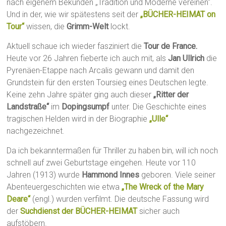
nach eigenem Bekunden „Tradition und Moderne vereinen“.
Und in der, wie wir spätestens seit der
„BÜCHER-HEIMAT on
Tour“
wissen, die
Grimm-Welt
lockt.
Aktuell schaue ich wieder fasziniert die
Tour de France.
Heute vor 26 Jahren fieberte ich auch mit, als
Jan Ullrich
die
Pyrenäen-Etappe nach Arcalis gewann und damit den
Grundstein für den ersten Toursieg eines Deutschen legte.
Keine zehn Jahre später ging auch dieser
„Ritter der
Landstraße“
im
Dopingsumpf
unter. Die Geschichte eines
tragischen Helden wird in der Biographie
„Ulle“
nachgezeichnet.
Da ich bekanntermaßen für Thriller zu haben bin, will ich noch
schnell auf zwei Geburtstage eingehen. Heute vor 110
Jahren (1913) wurde
Hammond Innes
geboren. Viele seiner
Abenteuergeschichten wie etwa
„The Wreck of the Mary
Deare“
(engl.) wurden verfilmt. Die deutsche Fassung wird
der
Suchdienst der BÜCHER-HEIMAT
sicher auch
aufstöbern.