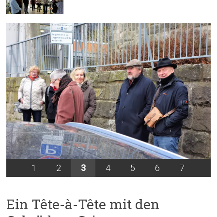
1
2
3
4
5
6
7
Ein Tête-à-Tête mit den