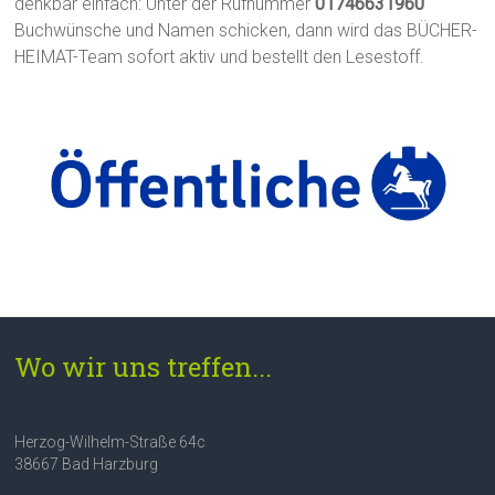
denkbar einfach: Unter der Rufnummer
01746631960
Buchwünsche und Namen schicken, dann wird das BÜCHER-
HEIMAT-Team sofort aktiv und bestellt den Lesestoff.
Wo wir uns treffen...
Herzog-Wilhelm-Straße 64c
38667 Bad Harzburg