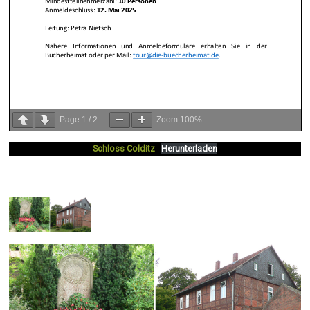
Page
1
/
2
Zoom
100%
Schloss Colditz
Herunterladen