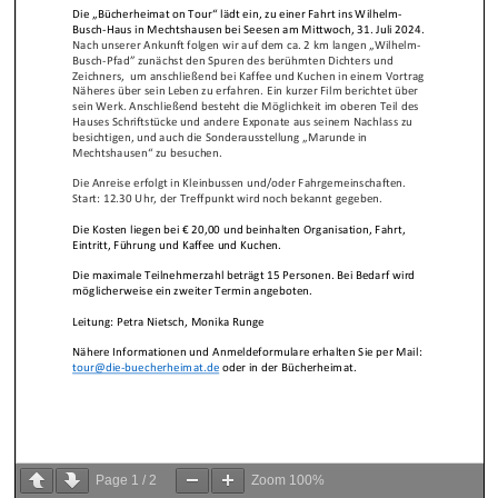
Page
1
/
2
Zoom
100%