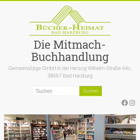
Zum
Inhalt
springen
Die Mitmach-
Buchhandlung
Gemeinnützige GmbH in der Herzog-Wilhelm-Straße 64c,
38667 Bad Harzburg
Face
Ins