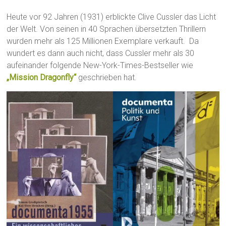
Heute vor 92 Jahren (1931) erblickte Clive Cussler das Licht
der Welt. Von seinen in 40 Sprachen übersetzten Thrillern
wurden mehr als 125 Millionen Exemplare verkauft. Da
wundert es dann auch nicht, dass Cussler mehr als 30
aufeinander folgende New-York-Times-Bestseller wie
„Mission Dragonfly“
geschrieben hat.