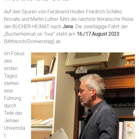
Auf den Spuren von Ferdinand Hodler, Friedrich Schiller,
Novalis und Martin Luther führt die nächste literarische Reise
der BÜCHER-HEIMAT nach
Jena
. Die zweitägige Fahrt der
„Bücherheimat on Tour“ steht am
16./17.August 2023
(Mittwoch/Donnerstag) an.
Im Fokus
des
ersten
Tages
stehen
eine
Führung
durch
Teile der
Jenaer
Universitä
t