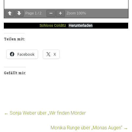
Page
1
/
2
Zoom
100%
Schloss Colditz
Herunterladen
Teilen mit:
Facebook
X
Gefällt mir:
←
Sonja Weber über „Wir finden Mörder
Monika Runge über „Monas Augen“
→