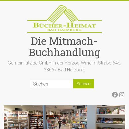
Zum
Inhalt
springen
Die Mitmach-
Buchhandlung
Gemeinnützige GmbH in der Herzog-Wilhelm-Straße 64c,
38667 Bad Harzburg
Face
Ins