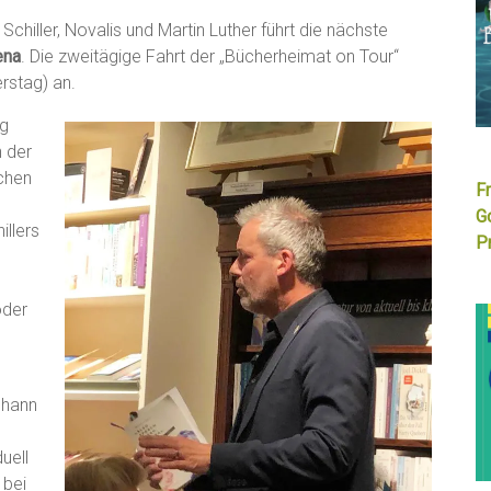
Schiller, Novalis und Martin Luther führt die nächste
ena
. Die zweitägige Fahrt der „Bücherheimat on Tour“
rstag) an.
ng
h der
chen
F
G
illers
Pr
oder
ohann
uell
 bei