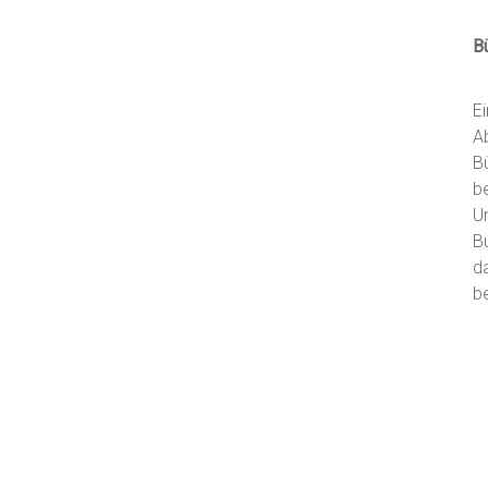
B
E
A
B
b
U
B
d
be