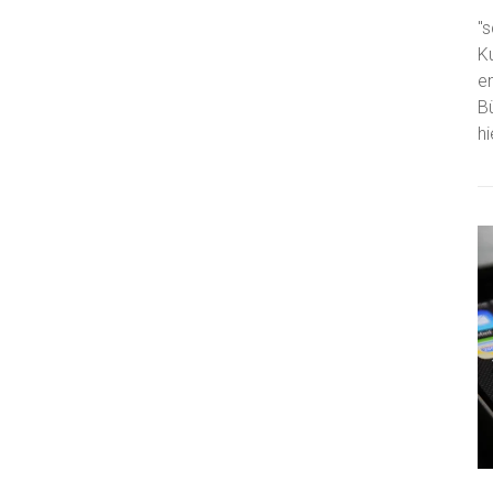
"s
K
e
B
h