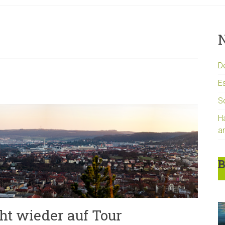
N
D
Es
S
H
a
B
t wieder auf Tour