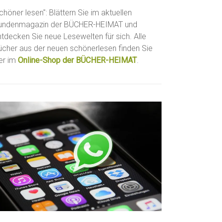
chöner lesen": Blättern Sie im aktuellen
undenmagazin der BÜCHER-HEIMAT und
ntdecken Sie neue Lesewelten für sich. Alle
ücher aus der neuen schönerlesen finden Sie
ier im
Online-Shop der BÜCHER-HEIMAT
.