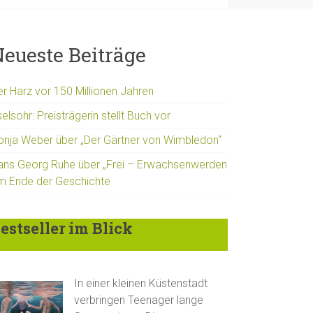
eueste Beiträge
er Harz vor 150 Millionen Jahren
elsohr: Preisträgerin stellt Buch vor
onja Weber über „Der Gärtner von Wimbledon“
ans Georg Ruhe über „Frei – Erwachsenwerden
m Ende der Geschichte
estseller im Blick
In einer kleinen Küstenstadt
verbringen Teenager lange