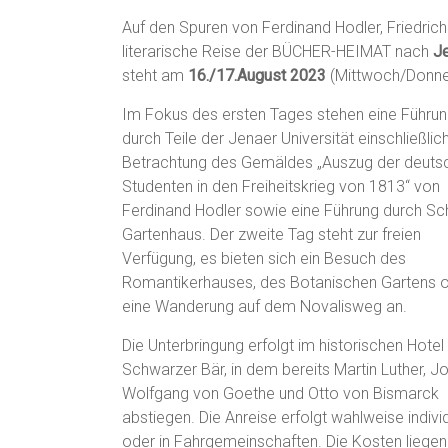
Auf den Spuren von Ferdinand Hodler, Friedrich 
literarische Reise der BÜCHER-HEIMAT nach
J
steht am
16./17.August 2023
(Mittwoch/Donne
Im Fokus des ersten Tages stehen eine Führu
durch Teile der Jenaer Universität einschließlic
Betrachtung des Gemäldes „Auszug der deuts
Studenten in den Freiheitskrieg von 1813“ von
Ferdinand Hodler sowie eine Führung durch Sch
Gartenhaus. Der zweite Tag steht zur freien
Verfügung, es bieten sich ein Besuch des
Romantikerhauses, des Botanischen Gartens 
eine Wanderung auf dem Novalisweg an.
Die Unterbringung erfolgt im historischen Hotel
Schwarzer Bär, in dem bereits Martin Luther, J
Wolfgang von Goethe und Otto von Bismarck
abstiegen. Die Anreise erfolgt wahlweise individ
oder in Fahrgemeinschaften. Die Kosten liegen