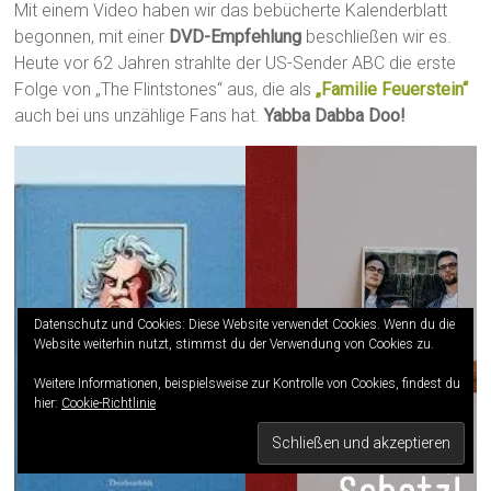
Mit einem Video haben wir das bebücherte Kalenderblatt
begonnen, mit einer
DVD-Empfehlung
beschließen wir es.
Heute vor 62 Jahren strahlte der US-Sender ABC die erste
Folge von „The Flintstones“ aus, die als
„Familie Feuerstein“
auch bei uns unzählige Fans hat.
Yabba Dabba Doo!
Datenschutz und Cookies: Diese Website verwendet Cookies. Wenn du die
Website weiterhin nutzt, stimmst du der Verwendung von Cookies zu.
Weitere Informationen, beispielsweise zur Kontrolle von Cookies, findest du
hier:
Cookie-Richtlinie