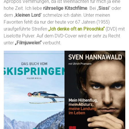
Apropos Verfilmungen, da ist Weihnachten für mich ja eine
hohe Zeit. Ich liebe
rührselige Kitschfilme
. Bei „
Sissi
“ oder
dem „
kleinen Lord
“ schmelze ich dahin. Unter meinen
Favoriten fehlt da nur der heute vor 67 Jahren (1955)
uraufgeführte Streifen
„Ich denke oft an Piroschka“
(DVD) mit
Liselotte Pulver. Auf dem DVD-Cover wird er sehr zu Recht
unter
„Filmjuwelen“
verbucht.