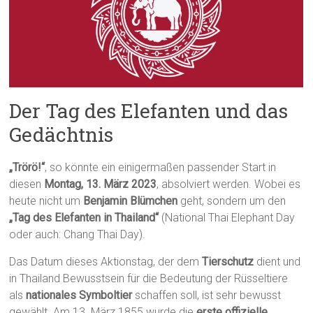
Der Tag des Elefanten und das
Gedächtnis
„Trörö!“
, so könnte ein einigermaßen passender Start in
diesen
Montag, 13. März 2023
, absolviert werden. Wobei es
heute nicht um
Benjamin Blümchen
geht, sondern um den
„Tag des Elefanten in Thailand“
(National Thai Elephant Day
oder auch: Chang Thai Day).
Das Datum dieses Aktionstag, der dem
Tierschutz
dient und
in Thailand Bewusstsein für die Bedeutung der Rüsseltiere
als
nationales Symboltier
schaffen soll, ist sehr bewusst
gewählt. Am 13. März 1855 wurde die
erste offizielle