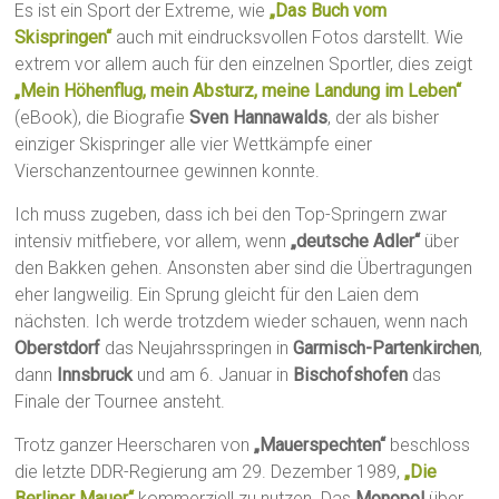
Es ist ein Sport der Extreme, wie
„Das Buch vom
Skispringen“
auch mit eindrucksvollen Fotos darstellt. Wie
extrem vor allem auch für den einzelnen Sportler, dies zeigt
„Mein Höhenflug, mein Absturz, meine Landung im Leben“
(eBook), die Biografie
Sven Hannawalds
, der als bisher
einziger Skispringer alle vier Wettkämpfe einer
Vierschanzentournee gewinnen konnte.
Ich muss zugeben, dass ich bei den Top-Springern zwar
intensiv mitfiebere, vor allem, wenn
„deutsche Adler“
über
den Bakken gehen. Ansonsten aber sind die Übertragungen
eher langweilig. Ein Sprung gleicht für den Laien dem
nächsten. Ich werde trotzdem wieder schauen, wenn nach
Oberstdorf
das Neujahrsspringen in
Garmisch-Partenkirchen
,
dann
Innsbruck
und am 6. Januar in
Bischofshofen
das
Finale der Tournee ansteht.
Trotz ganzer Heerscharen von
„Mauerspechten“
beschloss
die letzte DDR-Regierung am 29. Dezember 1989,
„Die
Berliner Mauer“
kommerziell zu nutzen. Das
Monopol
über