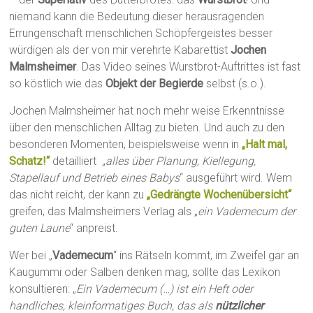
niemand kann die Bedeutung dieser herausragenden
Errungenschaft menschlichen Schöpfergeistes besser
würdigen als der von mir verehrte Kabarettist
Jochen
Malmsheimer
. Das Video seines Wurstbrot-Auftrittes ist fast
so köstlich wie das
Objekt der Begierde
selbst (s.o.).
Jochen Malmsheimer hat noch mehr weise Erkenntnisse
über den menschlichen Alltag zu bieten. Und auch zu den
besonderen Momenten, beispielsweise wenn in
„Halt mal,
Schatz!“
detailliert „
alles über Planung, Kiellegung,
Stapellauf und Betrieb eines Babys
“ ausgeführt wird. Wem
das nicht reicht, der kann zu
„Gedrängte Wochenübersicht“
greifen, das Malmsheimers Verlag als „
ein Vademecum der
guten Laune
“ anpreist.
Wer bei „
Vademecum
“ ins Rätseln kommt, im Zweifel gar an
Kaugummi oder Salben denken mag, sollte das Lexikon
konsultieren: „
Ein Vademecum (…) ist ein Heft oder
handliches, kleinformatiges Buch, das als
nützlicher