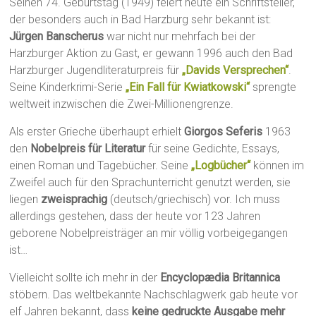
Seinen 74. Geburtstag (1949) feiert heute ein Schriftsteller,
der besonders auch in Bad Harzburg sehr bekannt ist:
Jürgen Banscherus
war nicht nur mehrfach bei der
Harzburger Aktion zu Gast, er gewann 1996 auch den Bad
Harzburger Jugendliteraturpreis für
„Davids Versprechen“
.
Seine Kinderkrimi-Serie
„Ein Fall für Kwiatkowski“
sprengte
weltweit inzwischen die Zwei-Millionengrenze.
Als erster Grieche überhaupt erhielt
Giorgos Seferis
1963
den
Nobelpreis für Literatur
für seine Gedichte, Essays,
einen Roman und Tagebücher. Seine
„Logbücher“
können im
Zweifel auch für den Sprachunterricht genutzt werden, sie
liegen
zweisprachig
(deutsch/griechisch) vor. Ich muss
allerdings gestehen, dass der heute vor 123 Jahren
geborene Nobelpreisträger an mir völlig vorbeigegangen
ist…
Vielleicht sollte ich mehr in der
Encyclopædia Britannica
stöbern. Das weltbekannte Nachschlagwerk gab heute vor
elf Jahren bekannt, dass
keine gedruckte Ausgabe mehr