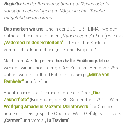
Begleiter
bei der Berufsausübung, auf Reisen oder in
sonstigen Lebenslagen am Körper in einer Tasche
mitgeführt werden kann
.“
Das merken wir uns
. Und in der BÜCHER-HEIMAT werden
online auch ein paar hundert „
Vademecums
“ (Plural) wie das
„Vademecum des Schleifens“
offeriert. Für Schleifer
vermutlich tatsächlich ein „nützlicher Begleiter“…
Nach dem Ausflug in eine
herzhafte Ernährungslehre
wenden wir uns noch der großen Kunst zu. Heute vor 255
Jahren wurde Gotthold Ephraim Lessings
„Minna von
Barnhelm“
uraufgeführt.
Ebenfalls ihre Uraufführung erlebte die Oper
„Die
Zauberflöte“
(Bilderbuch) am 30. September 1791 in Wien.
Wolfgang Amadeus Mozarts Meisterwerk
(DVD) ist bis
heute die meistgespielte Oper der Welt. Gefolgt von Bizets
„Carmen“
und Verdis
„La Traviata“
.