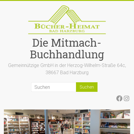
Zum
Inhalt
springen
Die Mitmach-
Buchhandlung
Gemeinnützige GmbH in der Herzog-Wilhelm-Straße 64c,
38667 Bad Harzburg
Face
Ins