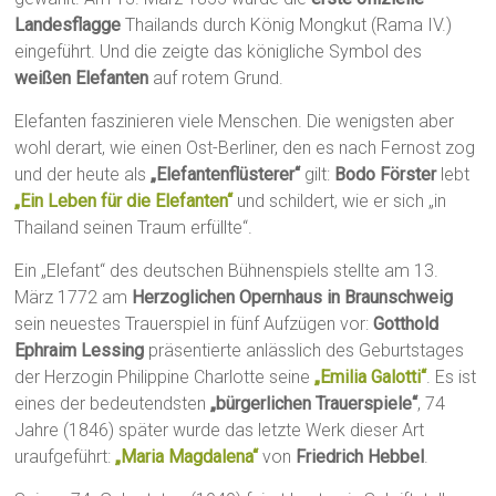
Landesflagge
Thailands durch König Mongkut (Rama IV.)
eingeführt. Und die zeigte das königliche Symbol des
weißen Elefanten
auf rotem Grund.
Elefanten faszinieren viele Menschen. Die wenigsten aber
wohl derart, wie einen Ost-Berliner, den es nach Fernost zog
und der heute als
„Elefantenflüsterer“
gilt:
Bodo Förster
lebt
„Ein Leben für die Elefanten“
und schildert, wie er sich „in
Thailand seinen Traum erfüllte“.
Ein „Elefant“ des deutschen Bühnenspiels stellte am 13.
März 1772 am
Herzoglichen Opernhaus in Braunschweig
sein neuestes Trauerspiel in fünf Aufzügen vor:
Gotthold
Ephraim Lessing
präsentierte anlässlich des Geburtstages
der Herzogin Philippine Charlotte seine
„Emilia Galotti“
. Es ist
eines der bedeutendsten
„bürgerlichen Trauerspiele“
, 74
Jahre (1846) später wurde das letzte Werk dieser Art
uraufgeführt:
„Maria Magdalena“
von
Friedrich Hebbel
.