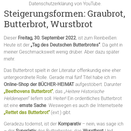
Datenschutzerklärung von YouTube.
Steigerungsformen: Graubrot,
Butterbrot, Wurstbrot
Dieser
Freitag, 30. September 2022
, ist zum Reinbeißen:
Heute ist der
„Tag des Deutschen Butterbrotes“
. Da geht in
meiner Geschmackswelt wenig drüber. Aber dazu später
mehr.
Das Butterbrot spielt in der Literatur offenkundig eine eher
untergeordnete Rolle. Gerade mal fünf Titel habe ich im
Online-Shop der BÜCHER-HEIMAT
aufgestöbert. Darunter
„Beethovens Butterbrot“
, das „
Heitere Historische
Heldenepen
“ liefern soll. Heiter! Ein ordentliches Butterbrot
ist eine
ernste Sache
. Weswegen es auch die Internetseite
„Rettet das Butterbrot“
(ext.) gibt.
Geradezu todernst, ist der
Komparativ
– nein, was sage ich
– der
Superlativ
des Butterbrotes: das
Wurstbrot
! Und