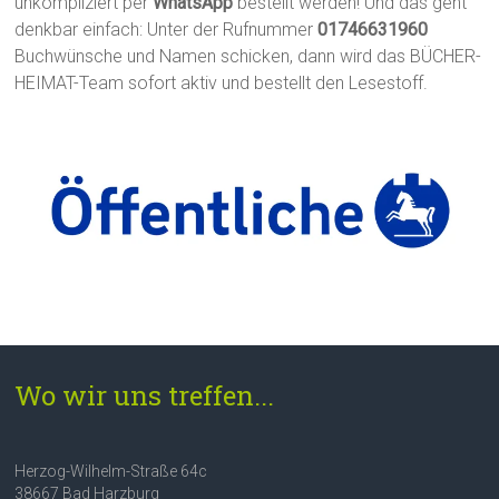
unkompliziert per
WhatsApp
bestellt werden! Und das geht
denkbar einfach: Unter der Rufnummer
01746631960
Buchwünsche und Namen schicken, dann wird das BÜCHER-
HEIMAT-Team sofort aktiv und bestellt den Lesestoff.
Wo wir uns treffen...
Herzog-Wilhelm-Straße 64c
38667 Bad Harzburg