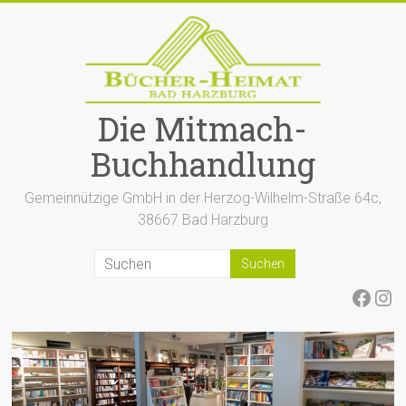
Zum
Inhalt
springen
Die Mitmach-
Buchhandlung
Gemeinnützige GmbH in der Herzog-Wilhelm-Straße 64c,
38667 Bad Harzburg
Face
Ins