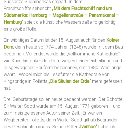
Südspitze Südamerikas erspart. In dem
Frachtschiffreisebericht
„Mit dem Frachtschiff rund um
Südamerika: Hamburg – Magellanstraße – Panamakanal –
Hamburg“
spielt die künstliche Wasserstraße folgerichtig
eine große Rolle.
Ein wichtiges Datum ist der 15. August auch für den
Kölner
Dom
, denn heute vor 774 Jahren (1248) wurde mit dem Bau
begonnen. Vollendet wurde die „vollkommene Kathedrale“,
wie Kunsthistoriker den Dom wegen seiner einheitlichen und
ausgewogenen Bauform bezeichnen, erst 1880. Was lange
währt… Wobei mich als Lesefutter die Kathedrale von
Kingsbridge in Folletts
„Die Säulen der Erde“
mehr gefesselt
hat.
Drei Geburtstage sollen heute bedacht werden. Der Schotte
Sir Walter Scott wurde am 15. August 1771 geboren – und
zum meistgelesenen Autor seiner Zeit. Er war ein
Wegbereiter Folletts, denn Walter Scott gilt als Begründer
des Geschichtsromans. Seinen Ritter
„Ivanhoe“
habe ich