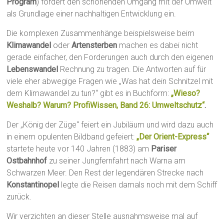
Program
) fordert den schonenden Umgang mit der Umwelt
als Grundlage einer nachhaltigen Entwicklung ein.
Die komplexen Zusammenhänge beispielsweise beim
Klimawandel
oder
Artensterben
machen es dabei nicht
gerade einfacher, den Forderungen auch durch den eigenen
Lebenswandel
Rechnung zu tragen. Die Antworten auf für
viele eher abwegige Fragen wie „Was hat dein Schnitzel mit
dem Klimawandel zu tun?“ gibt es in Buchform:
„Wieso?
Weshalb? Warum? ProfiWissen, Band 26: Umweltschutz“
.
Der „König der Züge“ feiert ein Jubiläum und wird dazu auch
in einem opulenten Bildband gefeiert:
„Der Orient-Express“
startete heute vor 140 Jahren (1883) am
Pariser
Ostbahnhof
zu seiner Jungfernfahrt nach Warna am
Schwarzen Meer. Den Rest der legendären Strecke nach
Konstantinopel
legte die Reisen damals noch mit dem Schiff
zurück.
Wir verzichten an dieser Stelle ausnahmsweise mal auf