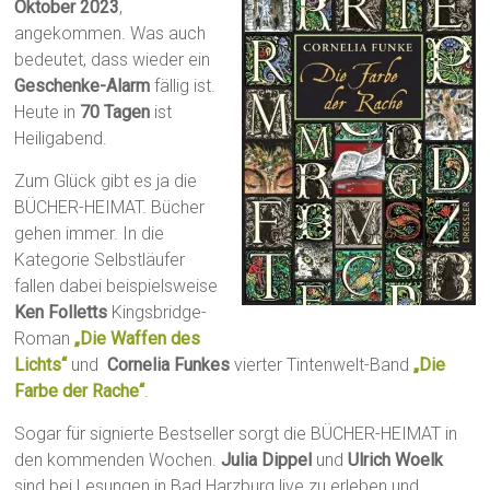
Oktober 2023
,
angekommen. Was auch
bedeutet, dass wieder ein
Geschenke-Alarm
fällig ist.
Heute in
70 Tagen
ist
Heiligabend.
Zum Glück gibt es ja die
BÜCHER-HEIMAT. Bücher
gehen immer. In die
Kategorie Selbstläufer
fallen dabei beispielsweise
Ken Folletts
Kingsbridge-
Roman
„Die Waffen des
Lichts“
und
Cornelia Funkes
vierter Tintenwelt-Band
„Die
Farbe der Rache“
.
Sogar für signierte Bestseller sorgt die BÜCHER-HEIMAT in
den kommenden Wochen.
Julia Dippel
und
Ulrich Woelk
sind bei Lesungen in Bad Harzburg live zu erleben und