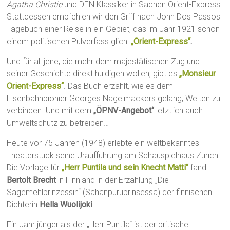
Agatha Christie
und DEN Klassiker in Sachen Orient-Express.
Stattdessen empfehlen wir den Griff nach John Dos Passos
Tagebuch einer Reise in ein Gebiet, das im Jahr 1921 schon
einem politischen Pulverfass glich:
„Orient-Express“
.
Und für all jene, die mehr dem majestätischen Zug und
seiner Geschichte direkt huldigen wollen, gibt es
„Monsieur
Orient-Express“
. Das Buch erzählt, wie es dem
Eisenbahnpionier Georges Nagelmackers gelang, Welten zu
verbinden. Und mit dem
„ÖPNV-Angebot“
letztlich auch
Umweltschutz zu betreiben…
Heute vor 75 Jahren (1948) erlebte ein weltbekanntes
Theaterstück seine Uraufführung am Schauspielhaus Zürich.
Die Vorlage für
„Herr Puntila und sein Knecht Matti“
fand
Bertolt Brecht
in Finnland in der Erzählung „Die
Sägemehlprinzessin“ (Sahanpuruprinsessa) der finnischen
Dichterin
Hella Wuolijoki
.
Ein Jahr jünger als der „Herr Puntila“ ist der britische