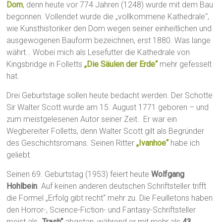
Dom
, denn heute vor 774 Jahren (1248) wurde mit dem Bau
begonnen. Vollendet wurde die „vollkommene Kathedrale“,
wie Kunsthistoriker den Dom wegen seiner einheitlichen und
ausgewogenen Bauform bezeichnen, erst 1880. Was lange
währt… Wobei mich als Lesefutter die Kathedrale von
Kingsbridge in Folletts
„Die Säulen der Erde“
mehr gefesselt
hat.
Drei Geburtstage sollen heute bedacht werden. Der Schotte
Sir Walter Scott wurde am 15. August 1771 geboren – und
zum meistgelesenen Autor seiner Zeit. Er war ein
Wegbereiter Folletts, denn Walter Scott gilt als Begründer
des Geschichtsromans. Seinen Ritter
„Ivanhoe“
habe ich
geliebt.
Seinen 69. Geburtstag (1953) feiert heute
Wolfgang
Hohlbein
. Auf keinen anderen deutschen Schriftsteller trifft
die Formel „Erfolg gibt recht“ mehr zu. Die Feuilletons haben
den Horror-, Science-Fiction- und Fantasy-Schriftsteller
meist als
„Trash“
abgetan, während er mit mehr als
43