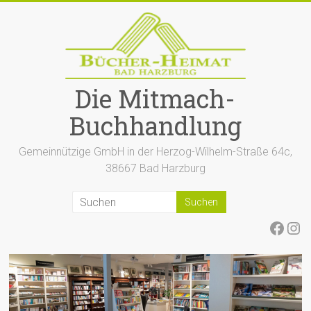
Zum
Inhalt
springen
Die Mitmach-
Buchhandlung
Gemeinnützige GmbH in der Herzog-Wilhelm-Straße 64c,
38667 Bad Harzburg
Face
Ins