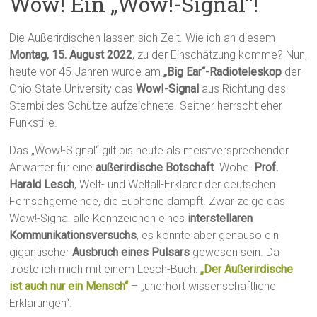
Wow! Ein „Wow!-Signal“!
Die Außerirdischen lassen sich Zeit. Wie ich an diesem
Montag, 15. August 2022
, zu der Einschätzung komme? Nun,
heute vor 45 Jahren wurde am
„Big Ear“-Radioteleskop
der
Ohio State University das
Wow!-Signal
aus Richtung des
Sternbildes Schütze aufzeichnete. Seither herrscht eher
Funkstille.
Das „Wow!-Signal“ gilt bis heute als meistversprechender
Anwärter für eine
außerirdische Botschaft
. Wobei
Prof.
Harald Lesch
, Welt- und Weltall-Erklärer der deutschen
Fernsehgemeinde, die Euphorie dämpft. Zwar zeige das
Wow!-Signal alle Kennzeichen eines
interstellaren
Kommunikationsversuchs
, es könnte aber genauso ein
gigantischer
Ausbruch eines Pulsars
gewesen sein. Da
tröste ich mich mit einem Lesch-Buch:
„Der Außerirdische
ist auch nur ein Mensch“
– „unerhört wissenschaftliche
Erklärungen“.