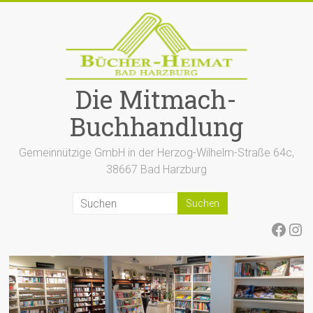
Zum
Inhalt
springen
Die Mitmach-
Buchhandlung
Gemeinnützige GmbH in der Herzog-Wilhelm-Straße 64c,
38667 Bad Harzburg
Face
Ins