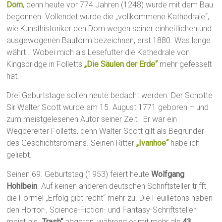
Dom
, denn heute vor 774 Jahren (1248) wurde mit dem Bau
begonnen. Vollendet wurde die „vollkommene Kathedrale“,
wie Kunsthistoriker den Dom wegen seiner einheitlichen und
ausgewogenen Bauform bezeichnen, erst 1880. Was lange
währt… Wobei mich als Lesefutter die Kathedrale von
Kingsbridge in Folletts
„Die Säulen der Erde“
mehr gefesselt
hat.
Drei Geburtstage sollen heute bedacht werden. Der Schotte
Sir Walter Scott wurde am 15. August 1771 geboren – und
zum meistgelesenen Autor seiner Zeit. Er war ein
Wegbereiter Folletts, denn Walter Scott gilt als Begründer
des Geschichtsromans. Seinen Ritter
„Ivanhoe“
habe ich
geliebt.
Seinen 69. Geburtstag (1953) feiert heute
Wolfgang
Hohlbein
. Auf keinen anderen deutschen Schriftsteller trifft
die Formel „Erfolg gibt recht“ mehr zu. Die Feuilletons haben
den Horror-, Science-Fiction- und Fantasy-Schriftsteller
meist als
„Trash“
abgetan, während er mit mehr als
43