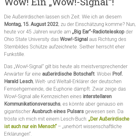
Wow! Ein „Wow!-Signal“!
Die Außerirdischen lassen sich Zeit. Wie ich an diesem
Montag, 15. August 2022
, zu der Einschätzung komme? Nun,
heute vor 45 Jahren wurde am
„Big Ear“-Radioteleskop
der
Ohio State University das
Wow!-Signal
aus Richtung des
Sternbildes Schütze aufzeichnete. Seither herrscht eher
Funkstille.
Das „Wow!-Signal“ gilt bis heute als meistversprechender
Anwärter für eine
außerirdische Botschaft
. Wobei
Prof.
Harald Lesch
, Welt- und Weltall-Erklärer der deutschen
Fernsehgemeinde, die Euphorie dämpft. Zwar zeige das
Wow!-Signal alle Kennzeichen eines
interstellaren
Kommunikationsversuchs
, es könnte aber genauso ein
gigantischer
Ausbruch eines Pulsars
gewesen sein. Da
tröste ich mich mit einem Lesch-Buch:
„Der Außerirdische
ist auch nur ein Mensch“
– „unerhört wissenschaftliche
Erklärungen“.