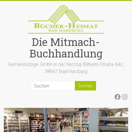
Zum
Inhalt
springen
Die Mitmach-
Buchhandlung
Gemeinnützige GmbH in der Herzog-Wilhelm-Straße 64c,
38667 Bad Harzburg
Face
Ins