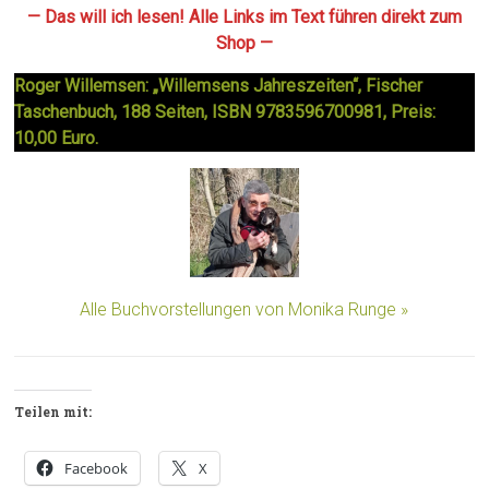
— Das will ich lesen! Alle Links im Text führen direkt zum
Shop —
Roger Willemsen: „Willemsens Jahreszeiten“, Fischer
Taschenbuch, 188 Seiten, ISBN 9783596700981, Preis:
10,00 Euro.
Alle Buchvorstellungen von Monika Runge »
Teilen mit:
Facebook
X