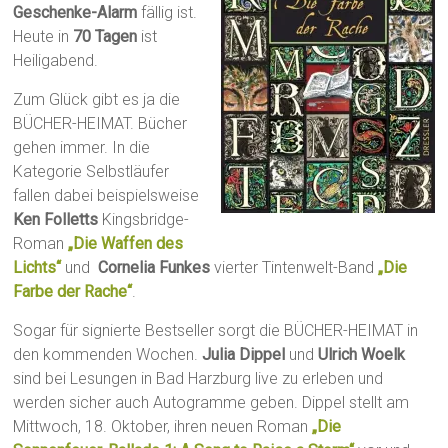
Geschenke-Alarm
fällig ist.
Heute in
70 Tagen
ist
Heiligabend.
Zum Glück gibt es ja die
BÜCHER-HEIMAT. Bücher
gehen immer. In die
Kategorie Selbstläufer
fallen dabei beispielsweise
Ken Folletts
Kingsbridge-
Roman
„Die Waffen des
Lichts“
und
Cornelia Funkes
vierter Tintenwelt-Band
„Die
Farbe der Rache“
.
Sogar für signierte Bestseller sorgt die BÜCHER-HEIMAT in
den kommenden Wochen.
Julia Dippel
und
Ulrich Woelk
sind bei Lesungen in Bad Harzburg live zu erleben und
werden sicher auch Autogramme geben. Dippel stellt am
Mittwoch, 18. Oktober, ihren neuen Roman
„Die