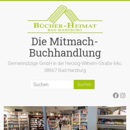
Zum
Inhalt
springen
Die Mitmach-
Buchhandlung
Gemeinnützige GmbH in der Herzog-Wilhelm-Straße 64c,
38667 Bad Harzburg
Face
Ins