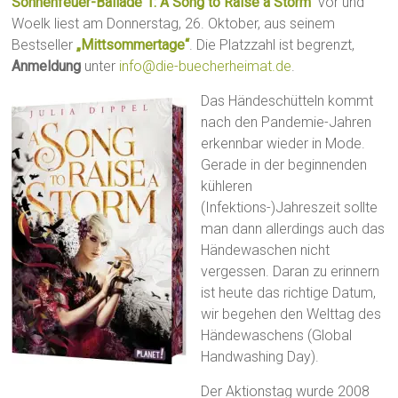
Sonnenfeuer-Ballade 1: A Song to Raise a Storm“
vor und
Woelk liest am Donnerstag, 26. Oktober, aus seinem
Bestseller
„Mittsommertage“
. Die Platzzahl ist begrenzt,
Anmeldung
unter
info@die-buecherheimat.de
.
Das Händeschütteln kommt
nach den Pandemie-Jahren
erkennbar wieder in Mode.
Gerade in der beginnenden
kühleren
(Infektions-)Jahreszeit sollte
man dann allerdings auch das
Händewaschen nicht
vergessen. Daran zu erinnern
ist heute das richtige Datum,
wir begehen den Welttag des
Händewaschens (Global
Handwashing Day).
Der Aktionstag wurde 2008