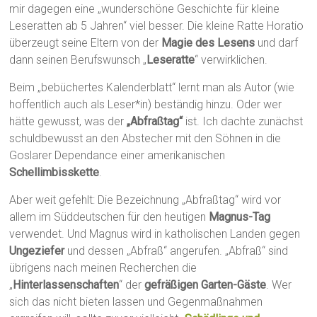
mir dagegen eine „wunderschöne Geschichte für kleine
Leseratten ab 5 Jahren“ viel besser. Die kleine Ratte Horatio
überzeugt seine Eltern von der
Magie des Lesens
und darf
dann seinen Berufswunsch „
Leseratte
“ verwirklichen.
Beim „bebüchertes Kalenderblatt“ lernt man als Autor (wie
hoffentlich auch als Leser*in) beständig hinzu. Oder wer
hätte gewusst, was der
„Abfraßtag“
ist. Ich dachte zunächst
schuldbewusst an den Abstecher mit den Söhnen in die
Goslarer Dependance einer amerikanischen
Schellimbisskette
.
Aber weit gefehlt: Die Bezeichnung „Abfraßtag“ wird vor
allem im Süddeutschen für den heutigen
Magnus-Tag
verwendet. Und Magnus wird in katholischen Landen gegen
Ungeziefer
und dessen „Abfraß“ angerufen. „Abfraß“ sind
übrigens nach meinen Recherchen die
„
Hinterlassenschaften
“ der
gefräßigen Garten-Gäste
. Wer
sich das nicht bieten lassen und Gegenmaßnahmen