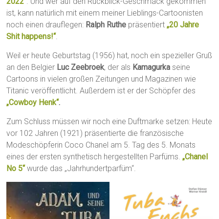
2022“
. Und wer auf den Rückblick-Geschmack gekommen
ist, kann natürlich mit einem meiner Lieblings-Cartoonisten
noch einen drauflegen:
Ralph Ruthe
präsentiert
„20 Jahre
Shit happens!“
.
Weil er heute Geburtstag (1956) hat, noch ein spezieller Gruß
an den Belgier
Luc Zeebroek
, der als
Kamagurka
seine
Cartoons in vielen großen Zeitungen und Magazinen wie
Titanic veröffentlicht. Außerdem ist er der Schöpfer des
„Cowboy Henk“
.
Zum Schluss müssen wir noch eine Duftmarke setzen: Heute
vor 102 Jahren (1921) präsentierte die französische
Modeschöpferin Coco Chanel am 5. Tag des 5. Monats
eines der ersten synthetisch hergestellten Parfüms.
„Chanel
No 5“
wurde das „Jahrhundertparfüm“.