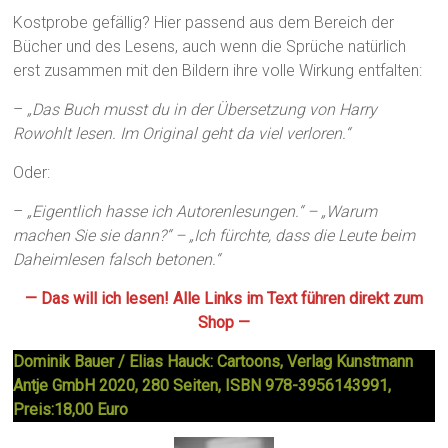
Kostprobe gefällig? Hier passend aus dem Bereich der
Bücher und des Lesens, auch wenn die Sprüche natürlich
erst zusammen mit den Bildern ihre volle Wirkung entfalten:
–
„Das Buch musst du in der Übersetzung von Harry
Rowohlt lesen. Im Original geht da viel verloren.“
Oder:
–
„Eigentlich hasse ich Autorenlesungen.“ – „Warum
machen Sie sie dann?“ – „Ich fürchte, dass die Leute beim
Daheimlesen falsch betonen.“
— Das will ich lesen! Alle Links im Text führen direkt zum
Shop —
Dominik Bauer / Elias Hauck: Cartoons, Verlag Kunstmann
Antje GmbH 2020, 280 Seiten, ISBN 978-3956143991,
Preis:18,00 Euro