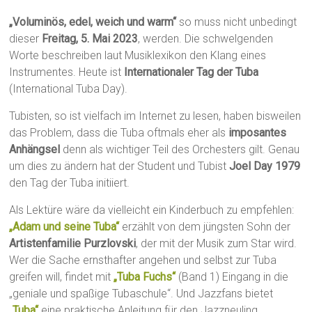
„Voluminös, edel, weich und warm“
so muss nicht unbedingt
dieser
Freitag, 5. Mai 2023
, werden. Die schwelgenden
Worte beschreiben laut Musiklexikon den Klang eines
Instrumentes. Heute ist
Internationaler Tag der Tuba
(International Tuba Day).
Tubisten, so ist vielfach im Internet zu lesen, haben bisweilen
das Problem, dass die Tuba oftmals eher als
imposantes
Anhängsel
denn als wichtiger Teil des Orchesters gilt. Genau
um dies zu ändern hat der Student und Tubist
Joel Day 1979
den Tag der Tuba initiiert.
Als Lektüre wäre da vielleicht ein Kinderbuch zu empfehlen:
„Adam und seine Tuba“
erzählt von dem jüngsten Sohn der
Artistenfamilie Purzlovski
, der mit der Musik zum Star wird.
Wer die Sache ernsthafter angehen und selbst zur Tuba
greifen will, findet mit
„Tuba Fuchs“
(Band 1) Eingang in die
„geniale und spaßige Tubaschule“. Und Jazzfans bietet
„Tuba“
eine praktische Anleitung für den Jazzneuling.