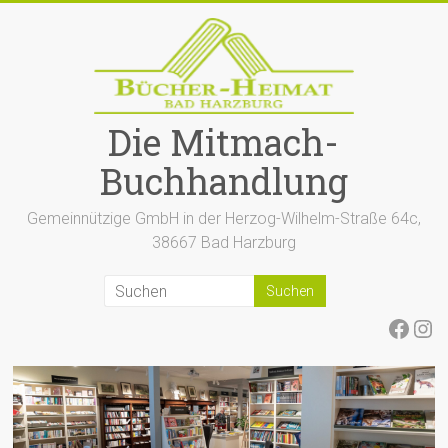
Zum
Inhalt
springen
Die Mitmach-
Buchhandlung
Gemeinnützige GmbH in der Herzog-Wilhelm-Straße 64c,
38667 Bad Harzburg
Face
Ins