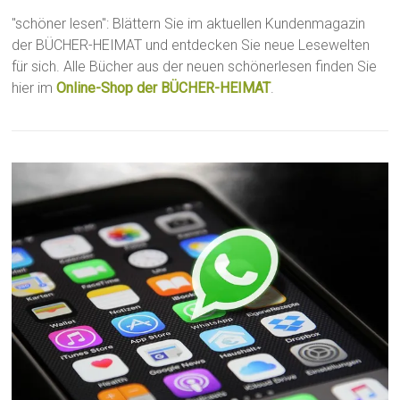
"schöner lesen": Blättern Sie im aktuellen Kundenmagazin
der BÜCHER-HEIMAT und entdecken Sie neue Lesewelten
für sich. Alle Bücher aus der neuen schönerlesen finden Sie
hier im
Online-Shop der BÜCHER-HEIMAT
.