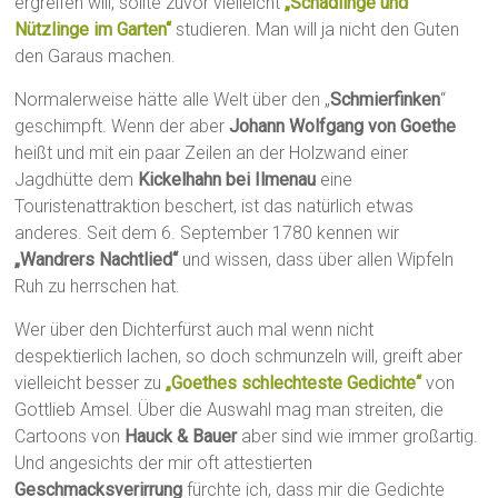
ergreifen will, sollte zuvor vielleicht
„Schädlinge und
Nützlinge im Garten“
studieren. Man will ja nicht den Guten
den Garaus machen.
Normalerweise hätte alle Welt über den „
Schmierfinken
“
geschimpft. Wenn der aber
Johann Wolfgang von Goethe
heißt und mit ein paar Zeilen an der Holzwand einer
Jagdhütte dem
Kickelhahn bei Ilmenau
eine
Touristenattraktion beschert, ist das natürlich etwas
anderes. Seit dem 6. September 1780 kennen wir
„Wandrers Nachtlied“
und wissen, dass über allen Wipfeln
Ruh zu herrschen hat.
Wer über den Dichterfürst auch mal wenn nicht
despektierlich lachen, so doch schmunzeln will, greift aber
vielleicht besser zu
„Goethes schlechteste Gedichte“
von
Gottlieb Amsel. Über die Auswahl mag man streiten, die
Cartoons von
Hauck & Bauer
aber sind wie immer großartig.
Und angesichts der mir oft attestierten
Geschmacksverirrung
fürchte ich, dass mir die Gedichte