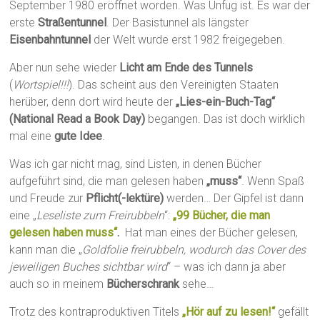
September 1980 eröffnet worden. Was Unfug ist. Es war der
erste
Straßentunnel
. Der Basistunnel als längster
Eisenbahntunnel
der Welt wurde erst 1982 freigegeben.
Aber nun sehe wieder
Licht am Ende des Tunnels
(
Wortspiel!!!
). Das scheint aus den Vereinigten Staaten
herüber, denn dort wird heute der
„Lies-ein-Buch-Tag“
(National Read a Book Day)
begangen. Das ist doch wirklich
mal eine
gute Idee
.
Was ich gar nicht mag, sind Listen, in denen Bücher
aufgeführt sind, die man gelesen haben
„muss“
. Wenn Spaß
und Freude zur
Pflicht(-lektüre)
werden… Der Gipfel ist dann
eine „
Leseliste zum Freirubbeln
“:
„99 Bücher, die man
gelesen haben muss“
.
Hat man eines der Bücher gelesen,
kann man die „
Goldfolie freirubbeln, wodurch das Cover des
jeweiligen Buches sichtbar wird
“ – was ich dann ja aber
auch so in meinem
Bücherschrank
sehe…
Trotz des kontraproduktiven Titels
„Hör auf zu lesen!“
gefällt