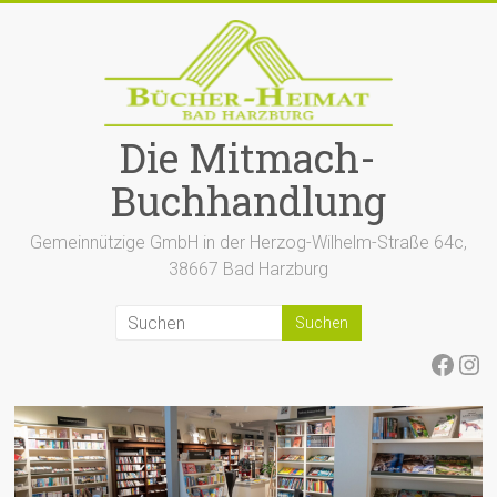
Zum
Inhalt
springen
Die Mitmach-
Buchhandlung
Gemeinnützige GmbH in der Herzog-Wilhelm-Straße 64c,
38667 Bad Harzburg
Face
Ins