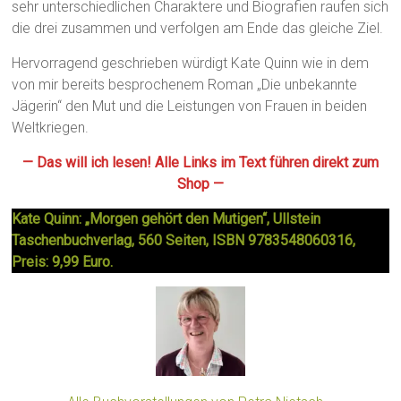
sehr unterschiedlichen Charaktere und Biografien raufen sich
die drei zusammen und verfolgen am Ende das gleiche Ziel.
Hervorragend geschrieben würdigt Kate Quinn wie in dem
von mir bereits besprochenem Roman „Die unbekannte
Jägerin“ den Mut und die Leistungen von Frauen in beiden
Weltkriegen.
— Das will ich lesen! Alle Links im Text führen direkt zum
Shop —
Kate Quinn: „Morgen gehört den Mutigen“, Ullstein
Taschenbuchverlag, 560 Seiten, ISBN 9783548060316,
Preis: 9,99 Euro.