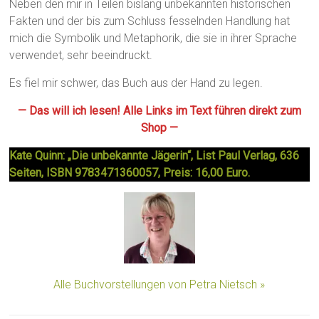
Neben den mir in Teilen bislang unbekannten historischen
Fakten und der bis zum Schluss fesselnden Handlung hat
mich die Symbolik und Metaphorik, die sie in ihrer Sprache
verwendet, sehr beeindruckt.
Es fiel mir schwer, das Buch aus der Hand zu legen.
— Das will ich lesen! Alle Links im Text führen direkt zum
Shop —
Kate Quinn: „Die unbekannte Jägerin“, List Paul Verlag, 636
Seiten, ISBN 9783471360057, Preis: 16,00 Euro.
Alle Buchvorstellungen von Petra Nietsch »