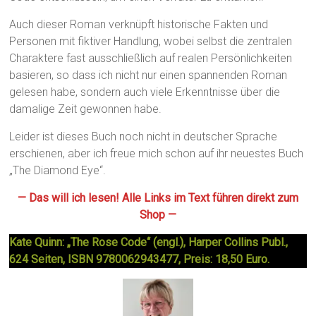
Auch dieser Roman verknüpft historische Fakten und
Personen mit fiktiver Handlung, wobei selbst die zentralen
Charaktere fast ausschließlich auf realen Persönlichkeiten
basieren, so dass ich nicht nur einen spannenden Roman
gelesen habe, sondern auch viele Erkenntnisse über die
damalige Zeit gewonnen habe.
Leider ist dieses Buch noch nicht in deutscher Sprache
erschienen, aber ich freue mich schon auf ihr neuestes Buch
„The Diamond Eye“.
— Das will ich lesen! Alle Links im Text führen direkt zum
Shop —
Kate Quinn: „The Rose Code“ (engl.), Harper Collins Publ.,
624 Seiten, ISBN 9780062943477, Preis: 18,50 Euro.