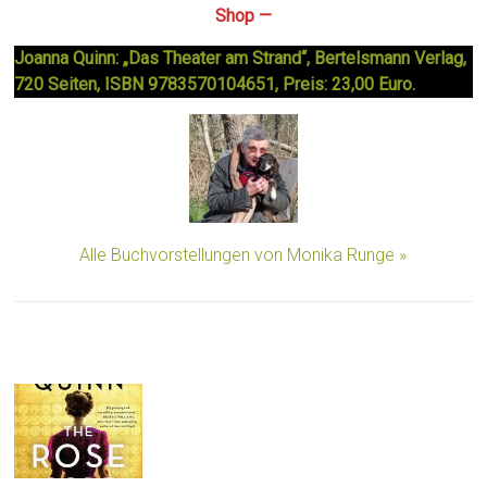
Shop —
Joanna Quinn: „Das Theater am Strand“, Bertelsmann Verlag,
720 Seiten, ISBN 9783570104651, Preis: 23,00 Euro.
Alle Buchvorstellungen von Monika Runge »