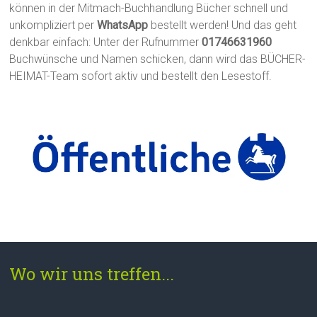
können in der Mitmach-Buchhandlung Bücher schnell und
unkompliziert per
WhatsApp
bestellt werden! Und das geht
denkbar einfach: Unter der Rufnummer
01746631960
Buchwünsche und Namen schicken, dann wird das BÜCHER-
HEIMAT-Team sofort aktiv und bestellt den Lesestoff.
Wo wir uns treffen...