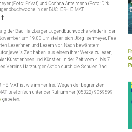
eyer (Foto: Privat) und Corinna Antelmann (Foto: Dirk
 Jugendbuchwoche in der BÜCHER-HEIMAT.
lt
ltung der Bad Harzburger Jugendbuchwoche wieder in der
ovember, um 19.00 Uhr stellen sich Jörg Isermeyer, Fee
erten Leserinnen und Lesern vor. Nach bewährtem
F
or jeweils Zeit haben, aus einem ihrer Werke zu lesen,
G
er Künstlerinnen und Künstler. In der Zeit vom 4. bis 7.
Pr
es Vereins Harzburger Aktion durch die Schulen Bad
R-HEIMAT ist wie immer frei. Wegen der begrenzten
MAT telefonisch unter der Rufnummer (05322) 9059599
e
gebeten.