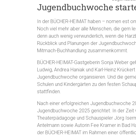
Jugendbuchwoche start
In der BÜCHER-HEIMAT haben – nomen est ome
Noch viel mehr aber alle Menschen, die gern le
denn auch wenig verwunderlich, wenn die Harzb
Rückblick und Planungen der Jugendbuchwoche 
Mitmach-Buchhandlung zusammenkommt.
BÜCHER-HEIMAT-Gastgeberin Sonja Weber geh
Ludwig, Andrea Haniak und Karl-Heinz Krückert 
Jugendbuchwoche organisieren. Und die gemei
Schulen und Kindergärten zu den festen Scha
stattfinden.
Nach einer erfolgreichen Jugendbuchwoche 2024
Jugendbuchwoche 2025 gerichtet. In der Zeit 
Theaterpädagoge und Schauspieler Jörg Isermey
Antelmann sowie Autorin Fee Kramer in Bad Har
der BÜCHER-HEIMAT im Rahmen einer öffentlic