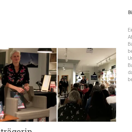
B
E
A
B
b
U
B
d
be
strägerin