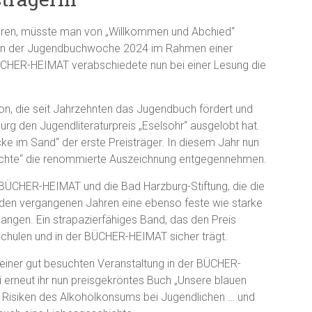
ieren, müsste man von „Willkommen und Abchied“
ren der Jugendbuchwoche 2024 im Rahmen einer
HER-HEIMAT verabschiedete nun bei einer Lesung die
ion, die seit Jahrzehnten das Jugendbuch fördert und
urg den Jugendliteraturpreis „Eselsohr“ ausgelobt hat.
e im Sand“ der erste Preisträger. In diesem Jahr nun
ächte“ die renommierte Auszeichnung entgegennehmen.
e BÜCHER-HEIMAT und die Bad Harzburg-Stiftung, die die
in den vergangenen Jahren eine ebenso feste wie starke
gangen. Ein strapazierfähiges Band, das den Preis
chulen und in der BÜCHER-HEIMAT sicher trägt.
iner gut besuchten Veranstaltung in der BÜCHER-
 erneut ihr nun preisgekröntes Buch „Unsere blauen
e Risiken des Alkoholkonsums bei Jugendlichen … und