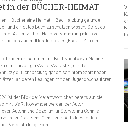
et in der BÜCHER-HEIMAT
"s
K
n – Bücher eine Heimat in Bad Harzburg gefunden.
e
sen und ein gutes Buch zu schätzen wissen. So ist es
B
urger Aktion zu ihrer Hauptversammlung inklusive
h
und des Jugendliteraturpreises „Eselsohr“ in der
ört zudem zusammen mit Berit Nachtweyh, Nadine
zu den Harzburger-Aktion-Aktivisten, die die
nnützige Buchhandlung gehört seit ihrem Start neben
uplätzen, an denen Lesungen mit den Jugendbuchautoren
 ist der Blick der Verantwortlichen bereits auf die
vom 4. bis 7. November werden der Autor,
er, Autorin und Dozentin für Storytelling Corinna
zburg zu Gast sein. Gleich zum Auftakt wird das Trio in
hen Veranstaltung lesen.