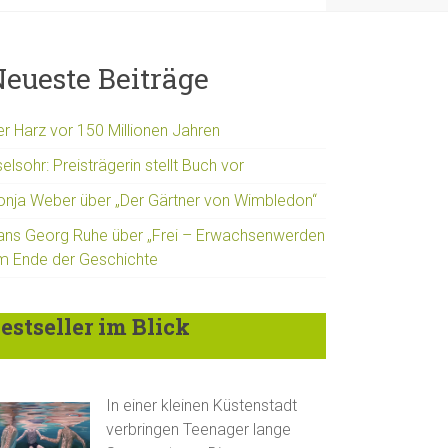
eueste Beiträge
er Harz vor 150 Millionen Jahren
elsohr: Preisträgerin stellt Buch vor
onja Weber über „Der Gärtner von Wimbledon“
ans Georg Ruhe über „Frei – Erwachsenwerden
m Ende der Geschichte
estseller im Blick
In einer kleinen Küstenstadt
verbringen Teenager lange