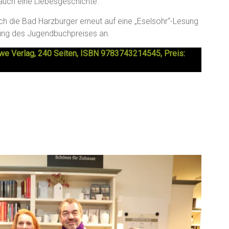
auch eine Liebesgeschichte.
ch die Bad Harzburger erneut auf eine „Eselsohr“-Lesung
hung des Jugendbuchpreises an.
we Verlag, 240 Seiten, ISBN 9783743214545, Preis: