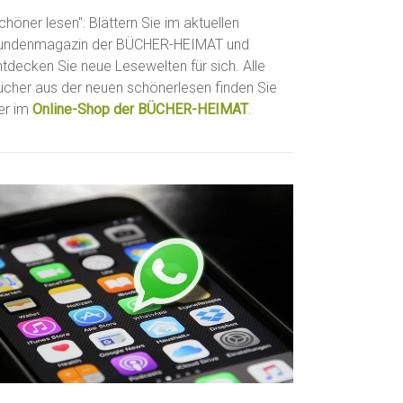
chöner lesen": Blättern Sie im aktuellen
undenmagazin der BÜCHER-HEIMAT und
ntdecken Sie neue Lesewelten für sich. Alle
ücher aus der neuen schönerlesen finden Sie
ier im
Online-Shop der BÜCHER-HEIMAT
.