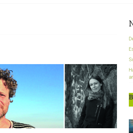
N
D
Es
S
H
a
B