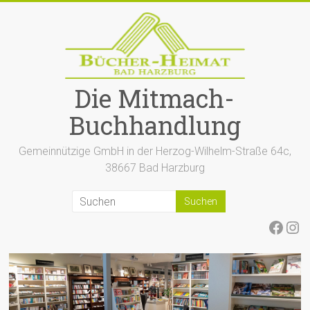
Zum
Inhalt
springen
Die Mitmach-
Buchhandlung
Gemeinnützige GmbH in der Herzog-Wilhelm-Straße 64c,
38667 Bad Harzburg
Face
Ins