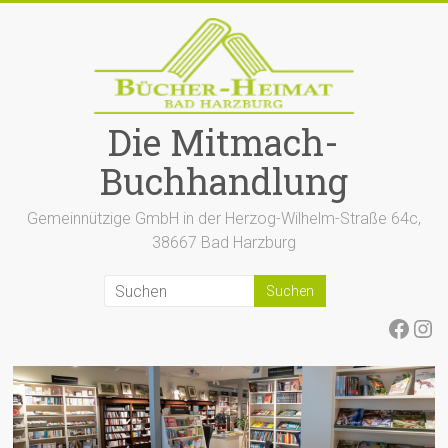
Zum
Inhalt
springen
Die Mitmach-
Buchhandlung
Gemeinnützige GmbH in der Herzog-Wilhelm-Straße 64c,
38667 Bad Harzburg
Face
Ins