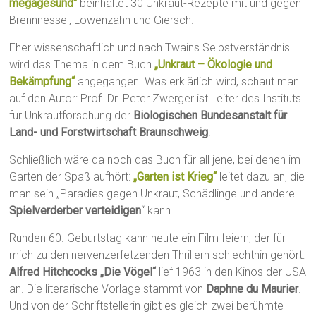
megagesund“
beinhaltet 30 Unkraut-Rezepte mit und gegen
Brennnessel, Löwenzahn und Giersch.
Eher wissenschaftlich und nach Twains Selbstverständnis
wird das Thema in dem Buch
„Unkraut – Ökologie und
Bekämpfung“
angegangen. Was erklärlich wird, schaut man
auf den Autor: Prof. Dr. Peter Zwerger ist Leiter des Instituts
für Unkrautforschung der
Biologischen Bundesanstalt für
Land- und Forstwirtschaft Braunschweig
.
Schließlich wäre da noch das Buch für all jene, bei denen im
Garten der Spaß aufhört:
„Garten ist Krieg“
leitet dazu an, die
man sein „Paradies gegen Unkraut, Schädlinge und andere
Spielverderber verteidigen
“ kann.
Runden 60. Geburtstag kann heute ein Film feiern, der für
mich zu den nervenzerfetzenden Thrillern schlechthin gehört:
Alfred Hitchcocks „Die Vögel“
lief 1963 in den Kinos der USA
an. Die literarische Vorlage stammt von
Daphne du Maurier
.
Und von der Schriftstellerin gibt es gleich zwei berühmte