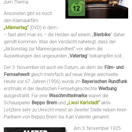
zum Thema.
Ansonsten gibt es noch
den Klamaukfilm
„Männertag“
(DVD) in dem ­
– fast ahnt man es – die Helden auf einem „
Bierbike
“ daher
gerollt kommen. Was den Verdacht nahelegt, dass der
„Aktionstag zur Männergesundheit“ vor allem die
Auswirkungen des ungesunden „
Vatertag
“ bekämpfen soll…
Der 3. November ist auch ein Datum, an dem die
Film- und
Fernsehwelt
gleich mehrfach auf neue Wege wechselte.
Heute vor 67 Jahren (1956) wurde im
Bayerischen Rundfunk
erstmals in der deutschen Fernsehgeschichte
Werbung
ausgestrahlt. Für eine
Waschmittelmarke
waren die
Schauspieler
Beppo Brem
und
„Liesl Karlstadt“
aktiv.
Letztere sehr zu Unrecht meist an zweiter Stelle neben ihren
Partnern von Beppo Brem bis Karl Valentin genannt.
Am 3. November 1925