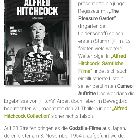
präsentierte ein junger
Regisseur mit
„The
Pleasure Garden“
(Irrgarten der
Leidenschaft) seinen
ersten (Stumm-)Film. Es
folgten viele weitere
Welterfolge: In
„Alfred
Hitchcock. Sämtliche
Filme“
findet sich auch
eineillustrierte Liste all
seiner berühmten
Cameo-
Auftritte
.Und wer dann die
Ergebnisse von „Hitch‘s“ Arbeit doch lieber im Bewegtbild
begutachten will, macht mit den 21 Thrillern in der
„Alfred
Hitchcock Collection“
sicher nichts falsch.
Auf 28 Streifen bringen es die
Godzilla-Filme
aus Japan,
deren erster am 3. November 1954 uraufgeführt wurde.