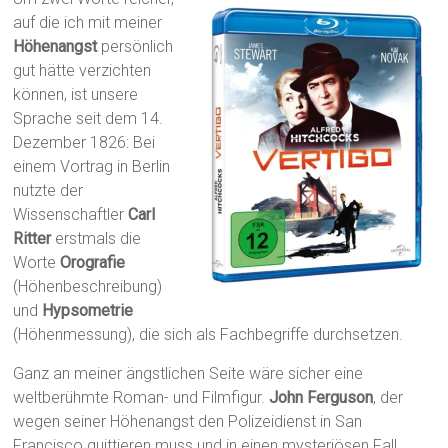
auf die ich mit meiner
Höhenangst
persönlich
gut hätte verzichten
können, ist unsere
Sprache seit dem 14.
Dezember 1826: Bei
einem Vortrag in Berlin
nutzte der
Wissenschaftler
Carl
Ritter
erstmals die
Worte
Orografie
(Höhenbeschreibung)
und
Hypsometrie
(Höhenmessung), die sich als Fachbegriffe durchsetzen.
Ganz an meiner ängstlichen Seite wäre sicher eine
weltberühmte Roman- und Filmfigur.
John Ferguson
, der
wegen seiner Höhenangst den Polizeidienst in San
Francisco quittieren muss und in einen mysteriösen Fall