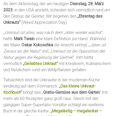
An dem Aktionstag, der am heutigen
Dienstag, 28. März
2023
, in den USA ansteht, scheiden sich vermutlich rund um
den Globus die Geister. Wir begehen den
„Ehrentag des
Unkrauts“
(Weed Appreciation Day).
„
Unkraut ist alles, was nach dem Jäten wieder wächst
“,
hatte
Mark Twain
eine klare Definition zur Hand. Während
der Maler
Oskar Kokoschka
die Ansicht vertrat, „
Jäten ist
Zensur an der Natur
“ und „
Unkraut ist die Opposition der
Natur gegen die Regierung der Gärtner
“. Ihm hätte
vermutlich
„Geliebtes Unkraut“
mit Kreativem, Kulinarischem
und Nützlichem rund um Wildpflanzen gefallen.
Tatsächlich sind die Unkräuter in der modernen Küche
eindeutig auf dem Vormarsch.
„Das kleine Unkraut-
Kochbuch“
bringt das „
Gratis-Gemüse aus dem Garten
“ mit
mehr als 60 Rezepten ganz groß raus. Gleich mit der
gängigen Super-Superlativ-Vorsilbe schlägt ein weiteres
Buch in die gleiche Kerbe:
„Megalästig – megalecker –