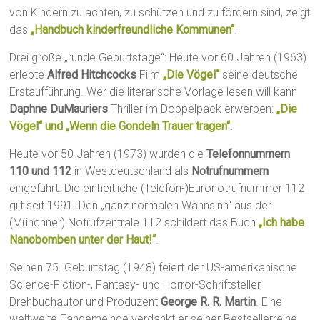
von Kindern zu achten, zu schützen und zu fördern sind, zeigt
das
„Handbuch kinderfreundliche Kommunen“
.
Drei große „runde Geburtstage“: Heute vor 60 Jahren (1963)
erlebte
Alfred Hitchcocks
Film
„Die Vögel“
seine deutsche
Erstaufführung. Wer die literarische Vorlage lesen will kann
Daphne DuMauriers
Thriller im Doppelpack erwerben:
„Die
Vögel“ und „Wenn die Gondeln Trauer tragen“
.
Heute vor 50 Jahren (1973) wurden die
Telefonnummern
110 und 112
in Westdeutschland als
Notrufnummern
eingeführt. Die einheitliche (Telefon-)Euronotrufnummer 112
gilt seit 1991. Den „ganz normalen Wahnsinn“ aus der
(Münchner) Notrufzentrale 112 schildert das Buch
„Ich habe
Nanobomben unter der Haut!“
.
Seinen 75. Geburtstag (1948) feiert der US-amerikanische
Science-Fiction-, Fantasy- und Horror-Schriftsteller,
Drehbuchautor und Produzent
George R. R. Martin
. Eine
weltweite Fangemeinde verdankt er seiner Bestsellerreihe