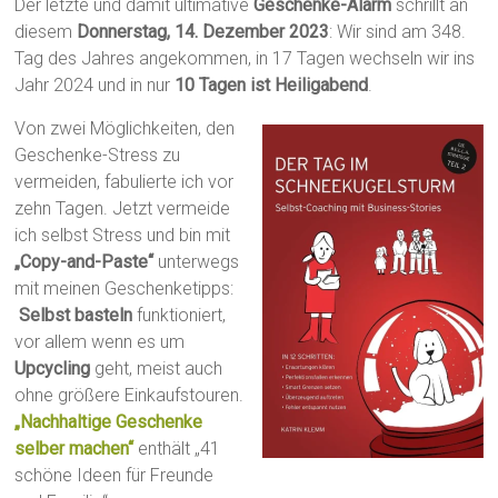
Der letzte und damit ultimative
Geschenke-Alarm
schrillt an
diesem
Donnerstag, 14. Dezember 2023
: Wir sind am 348.
Tag des Jahres angekommen, in 17 Tagen wechseln wir ins
Jahr 2024 und in nur
10 Tagen ist Heiligabend
.
Von zwei Möglichkeiten, den
Geschenke-Stress zu
vermeiden, fabulierte ich vor
zehn Tagen. Jetzt vermeide
ich selbst Stress und bin mit
„Copy-and-Paste“
unterwegs
mit meinen Geschenketipps:
Selbst basteln
funktioniert,
vor allem wenn es um
Upcycling
geht, meist auch
ohne größere Einkaufstouren.
„Nachhaltige Geschenke
selber machen“
enthält „41
schöne Ideen für Freunde