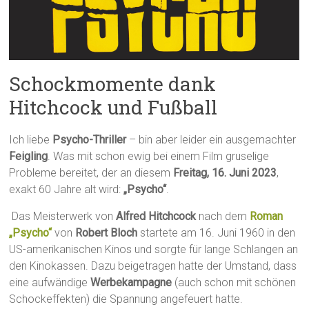
Schockmomente dank
Hitchcock und Fußball
Ich liebe
Psycho-Thriller
– bin aber leider ein ausgemachter
Feigling
. Was mit schon ewig bei einem Film gruselige
Probleme bereitet, der an diesem
Freitag, 16. Juni 2023
,
exakt 60 Jahre alt wird:
„Psycho“
.
Das Meisterwerk von
Alfred Hitchcock
nach dem
Roman
„Psycho“
von
Robert Bloch
startete am 16. Juni 1960 in den
US-amerikanischen Kinos und sorgte für lange Schlangen an
den Kinokassen. Dazu beigetragen hatte der Umstand, dass
eine aufwändige
Werbekampagne
(auch schon mit schönen
Schockeffekten) die Spannung angefeuert hatte.