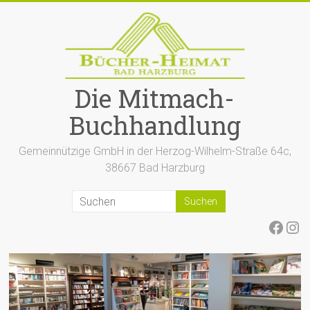
Zum
Inhalt
springen
Die Mitmach-
Buchhandlung
Gemeinnützige GmbH in der Herzog-Wilhelm-Straße 64c,
38667 Bad Harzburg
Face
Ins