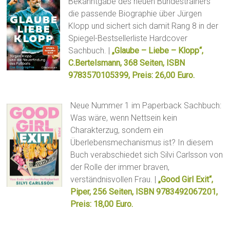
Bekanntgabe des neuen Bundestrainers
die passende Biographie über Jürgen
Klopp und sichert sich damit Rang 8 in der
Spiegel-Bestsellerliste Hardcover
Sachbuch. |
„Glaube – Liebe – Klopp“,
C.Bertelsmann, 368 Seiten, ISBN
9783570105399, Preis: 26,00 Euro.
Neue Nummer 1 im Paperback Sachbuch:
Was wäre, wenn Nettsein kein
Charakterzug, sondern ein
Überlebensmechanismus ist? In diesem
Buch verabschiedet sich Silvi Carlsson von
der Rolle der immer braven,
verständnisvollen Frau. |
„Good Girl Exit“,
Piper, 256 Seiten, ISBN 9783492067201,
Preis: 18,00 Euro.