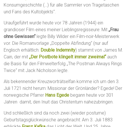
Konsumgeschichte (…) für alle Sammler von Tragetaschen
und Fans des Kultobjekts“.
Uraufgeführt wurde heute vor 78 Jahren (1944) ein
grandioser Film eines meiner Lieblingsregisseure: Mit
„Frau
ohne Gewissen“
legte Billy Wilder ein Film-noir-Meisterwerk
vor. Die Romanvorlage „Doppelte Abfindung“ (nur auf
Englisch erhältlich:
Double Indemnity
) stammt von James M.
Cain, der mit
„Der Postbote klingelt immer zweimal“
auch
die Basis für den Filmwelterfolg „The Postman Always Rings
Twice“ mit Jack Nicholson legte.
Als bekennender Kreuzworträtselfan komme ich um den 3.
Juli 1721 nicht herum: Missionar der Grönländer? Egede! Der
norwegische Pfarrer
Hans Egede
begann heute vor 301
Jahren damit, den Inuit das Christentum nahezubringen.
Und schließlich sind da noch zwei (wieder postume)
Geburtstagsglückwünsche angebracht: Am 3. Juli 1883
erblickte
Franz Kafka
das Licht der Welt. Und 25 Jahre