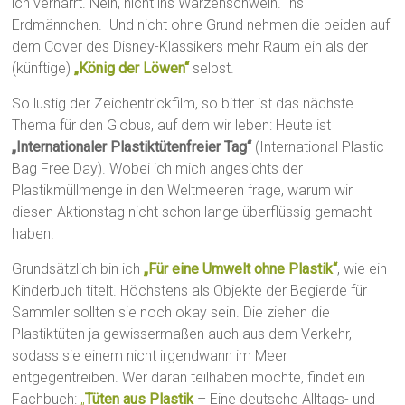
ich vernarrt. Nein, nicht ins Warzenschwein. Ins
Erdmännchen. Und nicht ohne Grund nehmen die beiden auf
dem Cover des Disney-Klassikers mehr Raum ein als der
(künftige)
„König der Löwen“
selbst.
So lustig der Zeichentrickfilm, so bitter ist das nächste
Thema für den Globus, auf dem wir leben: Heute ist
„Internationaler Plastiktütenfreier Tag“
(International Plastic
Bag Free Day). Wobei ich mich angesichts der
Plastikmüllmenge in den Weltmeeren frage, warum wir
diesen Aktionstag nicht schon lange überflüssig gemacht
haben.
Grundsätzlich bin ich
„Für eine Umwelt ohne Plastik“
, wie ein
Kinderbuch titelt. Höchstens als Objekte der Begierde für
Sammler sollten sie noch okay sein. Die ziehen die
Plastiktüten ja gewissermaßen auch aus dem Verkehr,
sodass sie einem nicht irgendwann im Meer
entgegentreiben. Wer daran teilhaben möchte, findet ein
Fachbuch:
„
Tüten aus Plastik
– Eine deutsche Alltags- und