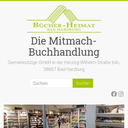
Zum
Inhalt
springen
Die Mitmach-
Buchhandlung
Gemeinnützige GmbH in der Herzog-Wilhelm-Straße 64c,
38667 Bad Harzburg
Face
Ins