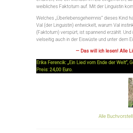
weibliches Faktotum auf. Mit der Linguistin k
Welches „Überlebensgeheimnis“ dieses Kind hat,
Val (der Linguistin) entwickelt, warum Val ins
(Faktotum) verspürt, ist spannend erzählt. Und
vielseitig auch in der Eiswüste und unter dem 
— Das will ich lesen! Alle 
Erika Ferencik: „Ein Lied vom Ende der Welt“
Preis: 24,00 Euro.
Alle Buchvorste