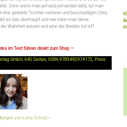
 hatte. Denn wenn man jemand jemanden liebt, tut man
n ihre geliebte Tochter verloren und beschuldigen Chris
Kl
Gibt es das überhaupt und wie kann man diese
B
ie Wahrheit wissen und eine der Beiden tot ist?
Pr
Links im Text führen direkt zum Shop —
r Verlag GmbH, 640 Seiten, ISBN 9783492974172, Preis:
llungen von Lena Scholz »