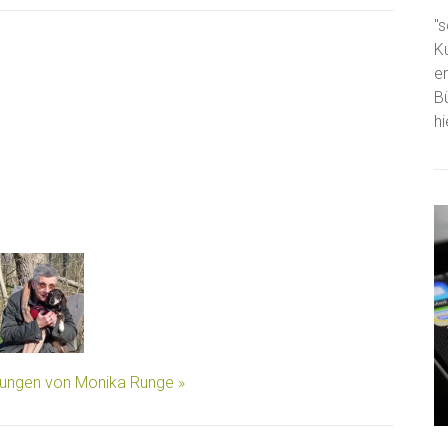
"s
K
e
B
h
llungen von Monika Runge »