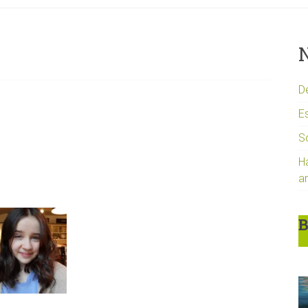
N
D
Es
S
H
a
B