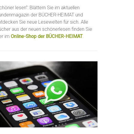
chöner lesen": Blättern Sie im aktuellen
undenmagazin der BÜCHER-HEIMAT und
ntdecken Sie neue Lesewelten für sich. Alle
ücher aus der neuen schönerlesen finden Sie
ier im
Online-Shop der BÜCHER-HEIMAT
.