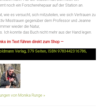
ommt noch ein Forscherehepaar auf der Station an.
 wie es versucht, sich mitzuteilen, wie sich Vertrauen zu
tinktiv Misstrauen gegenüber dem Professor und Jeanne
 immer wieder die Natur,
Eis. Ich konnte das Buch nicht mehr aus der Hand legen.
Links im Text führen direkt zum Shop —
, Goldmann Verlag, 379 Seiten, ISBN 9783442316786,
llungen von Monika Runge »