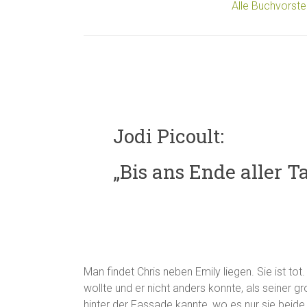
Alle Buchvorste
Jodi Picoult:
„Bis ans Ende aller T
Man findet Chris neben Emily liegen. Sie ist tot
wollte und er nicht anders konnte, als seiner g
hinter der Fassade kannte, wo es nur sie beide 