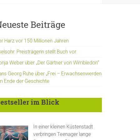
eueste Beiträge
er Harz vor 150 Millionen Jahren
elsohr: Preisträgerin stellt Buch vor
onja Weber über „Der Gärtner von Wimbledon“
ans Georg Ruhe über „Frei – Erwachsenwerden
m Ende der Geschichte
estseller im Blick
In einer kleinen Küstenstadt
verbringen Teenager lange