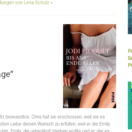
llungen von Lena Scholz »
F
G
Pr
age“
. Er bewusstlos. Chris hat sie erschossen, weil sie es
roßen Liebe diesen Wunsch zu erfüllen, weil er die Emily
gab. Emily, die unbedingt sterben wollte und er, der es