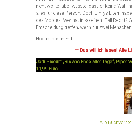
nicht wollte, aber wusste, dass er keine Wahl
alles für diese Person. Doch Emilys Eltern habe
des Mordes. Wer hat in so einem Fall Recht? 
Entscheidung treffen, wenn nur zwei Menschen d
Höchst spannend!
— Das will ich lesen! Alle 
Jodi Picoult: „Bis ans Ende aller Tage“, Pipe
11,99 Euro.
Alle Buchvorste