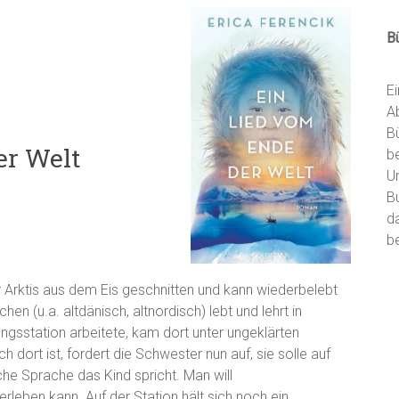
B
E
A
B
er Welt
b
U
B
d
be
er Arktis aus dem Eis geschnitten und kann wiederbelebt
en (u.a. altdänisch, altnordisch) lebt und lehrt in
ungsstation arbeitete, kam dort unter ungeklärten
dort ist, fordert die Schwester nun auf, sie solle auf
he Sprache das Kind spricht. Man will
erleben kann. Auf der Station hält sich noch ein