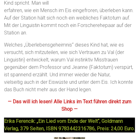
Kind spricht. Man will
erfahren, wie ein Mensch im Eis eingefroren, überleben kann.
Auf der Station hält sich noch ein weibliches Faktotum auf.
Mit der Linguistin kommt noch ein Forscherehepaar auf der
Station an.
Welches „Überlebensgeheimnis“ dieses Kind hat, wie es
versucht, sich mitzuteilen, wie sich Vertrauen zu Val (der
Linguistin) entwickelt, warum Val instinktiv Misstrauen
gegenüber dem Professor und Jeanne (Faktotum) verspürt,
ist spannend erzählt. Und immer wieder die Natur,
vielseitig auch in der Eiswüste und unter dem Eis. Ich konnte
das Buch nicht mehr aus der Hand legen.
— Das will ich lesen! Alle Links im Text führen direkt zum
Shop —
Erika Ferencik: „Ein Lied vom Ende der Welt“, Goldmann
Verlag, 379 Seiten, ISBN 9783442316786, Preis: 24,00 Euro.