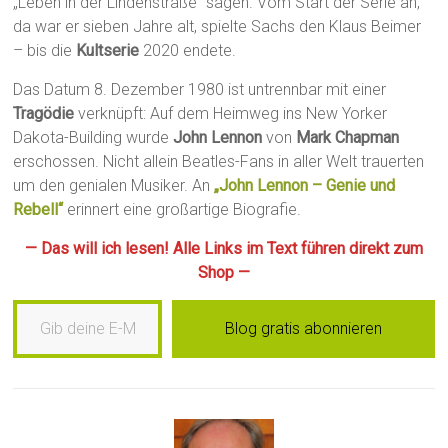
„Leben in der Lindenstraße“ sagen. Vom Start der Serie an,
da war er sieben Jahre alt, spielte Sachs den Klaus Beimer
– bis die
Kultserie
2020 endete.
Das Datum 8. Dezember 1980 ist untrennbar mit einer
Tragödie
verknüpft: Auf dem Heimweg ins New Yorker
Dakota-Building wurde
John Lennon
von
Mark Chapman
erschossen. Nicht allein Beatles-Fans in aller Welt trauerten
um den genialen Musiker. An
„John Lennon – Genie und
Rebell“
erinnert eine großartige Biografie.
— Das will ich lesen! Alle Links im Text führen direkt zum
Shop —
Gib deine E-Mail-Adresse ein …
Blog gratis abonnieren