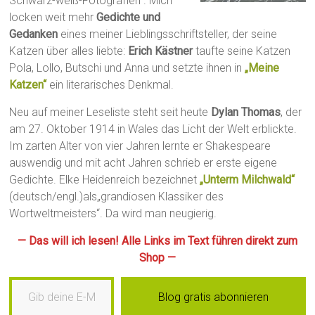
Schwarz-weiß-Fotografien“. Mich
locken weit mehr
Gedichte und
Gedanken
eines meiner Lieblingsschriftsteller, der seine
Katzen über alles liebte:
Erich Kästner
taufte seine Katzen
Pola, Lollo, Butschi und Anna und setzte ihnen in
„Meine
Katzen“
ein literarisches Denkmal.
Neu auf meiner Leseliste steht seit heute
Dylan Thomas
, der
am 27. Oktober 1914 in Wales das Licht der Welt erblickte.
Im zarten Alter von vier Jahren lernte er Shakespeare
auswendig und mit acht Jahren schrieb er erste eigene
Gedichte. Elke Heidenreich bezeichnet
„Unterm Milchwald“
(deutsch/engl.)als„grandiosen Klassiker des
Wortweltmeisters“. Da wird man neugierig.
— Das will ich lesen! Alle Links im Text führen direkt zum
Shop —
Gib deine E-Mail-Adresse ein …
Blog gratis abonnieren