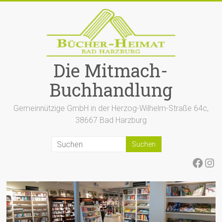
Zum
Inhalt
springen
Die Mitmach-
Buchhandlung
Gemeinnützige GmbH in der Herzog-Wilhelm-Straße 64c,
38667 Bad Harzburg
Face
Ins