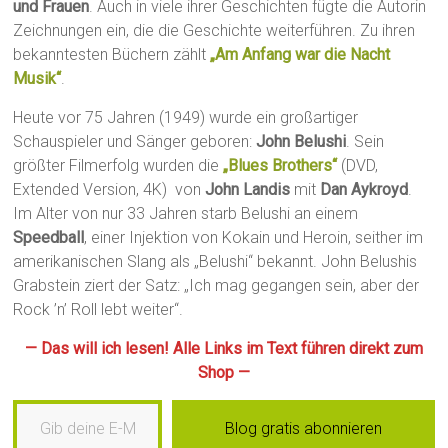
und Frauen
. Auch in viele ihrer Geschichten fügte die Autorin
Zeichnungen ein, die die Geschichte weiterführen. Zu ihren
bekanntesten Büchern zählt
„Am Anfang war die Nacht
Musik“
.
Heute vor 75 Jahren (1949) wurde ein großartiger
Schauspieler und Sänger geboren:
John Belushi
. Sein
größter Filmerfolg wurden die
„Blues Brothers“
(DVD,
Extended Version, 4K) von
John Landis
mit
Dan Aykroyd
.
Im Alter von nur 33 Jahren starb Belushi an einem
Speedball
, einer Injektion von Kokain und Heroin, seither im
amerikanischen Slang als „Belushi“ bekannt. John Belushis
Grabstein ziert der Satz: „Ich mag gegangen sein, aber der
Rock ’n’ Roll lebt weiter“.
— Das will ich lesen! Alle Links im Text führen direkt zum
Shop —
Gib deine E-Mail-Adresse ein …
Blog gratis abonnieren