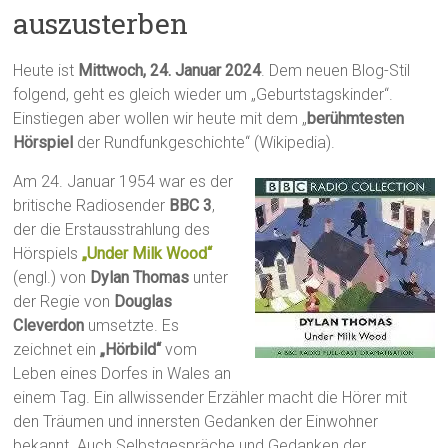
auszusterben
Heute ist
Mittwoch, 24. Januar 2024
. Dem neuen Blog-Stil
folgend, geht es gleich wieder um „Geburtstagskinder“.
Einstiegen aber wollen wir heute mit dem „
berühmtesten
Hörspiel
der Rundfunkgeschichte“ (Wikipedia).
Am 24. Januar 1954 war es der
britische Radiosender
BBC 3
,
der die Erstausstrahlung des
Hörspiels
„Under Milk Wood“
(engl.) von
Dylan Thomas
unter
der Regie von
Douglas
Cleverdon
umsetzte. Es
zeichnet ein
„Hörbild“
vom
Leben eines Dorfes in Wales an
einem Tag. Ein allwissender Erzähler macht die Hörer mit
den Träumen und innersten Gedanken der Einwohner
bekannt. Auch Selbstgespräche und Gedanken der