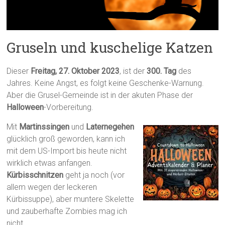
Gruseln und kuschelige Katzen
Dieser
Freitag, 27. Oktober 2023
, ist der
300. Tag
des
Jahres. Keine Angst, es folgt keine Geschenke-Warnung.
Aber die Grusel-Gemeinde ist in der akuten Phase der
Halloween
-Vorbereitung.
Mit
Martinssingen
und
Laternegehen
glücklich groß geworden, kann ich
mit dem US-Import bis heute nicht
wirklich etwas anfangen.
Kürbisschnitzen
geht ja noch (vor
allem wegen der leckeren
Kürbissuppe), aber muntere Skelette
und zauberhafte Zombies mag ich
nicht.