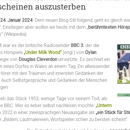
 scheinen auszusterben
 24. Januar 2024
. Dem neuen Blog-Stil folgend, geht es gleich w
. Einstiegen aber wollen wir heute mit dem „
berühmtesten Hörsp
“ (Wikipedia).
 war es der britische Radiosender
BBC 3
, der die
es Hörspiels
„Under Milk Wood“
(engl.) von
Dylan
Regie von
Douglas Cleverdon
umsetzte. Es zeichnet ein
eines Dorfes in Wales an einem Tag. Ein allwissender
 Hörer mit den Träumen und innersten Gedanken der
. Auch Selbstgespräche und Gedanken der Menschen
rgen.
eb das Stück 1953, wenige Tage vor seinem Tod, als
die BBC. Wer es lieber selbst nachlesen möchte:
„Unterm
 2022 in einer zweisprachigen Neuausgabe als
„ein Stück für S
or „Bildern, Lautmalereien, Wortspielen schier zu bersten scheint“.