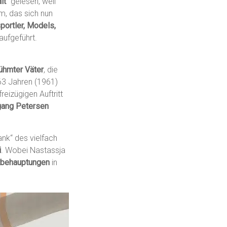
lt“
gelesen, weil
m, das sich nun
portler, Models,
aufgeführt.
ühmter Väter
, die
63 Jahren (1961)
eizügigen Auftritt
ang Petersen
nk“ des vielfach
i
. Wobei Nastassja
tbehauptungen
in