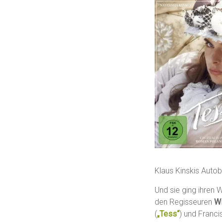
Klaus Kinskis Auto
Und sie ging ihren 
den Regisseuren
Wi
(
„Tess“
) und Franci