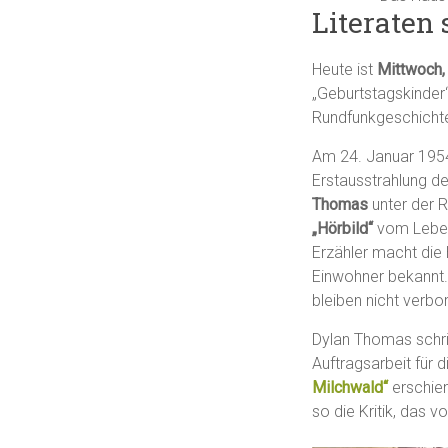
Literaten
Heute ist
Mittwoch,
„Geburtstagskinder“
Rundfunkgeschichte
Am 24. Januar 1954
Erstausstrahlung d
Thomas
unter der 
„Hörbild“
vom Leben 
Erzähler macht die
Einwohner bekannt
bleiben nicht verbo
Dylan Thomas schri
Auftragsarbeit für 
Milchwald“
erschien
so die Kritik, das v