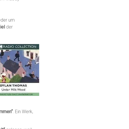
ieder um
iel
der
timmen“
. Ein Werk,