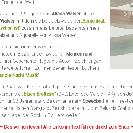
 Frauen der Welt.
24. Januar 1961 geborene
Alissa Walser
ist die
 Walser
, mit dem sie beispielsweise bei
„Sprachlaub
 schön ist“
zusammenarbeitete. Dabei stammen
lser und Aquarelle von Alissa Walser.
 dreht sich immer wieder um
hes, um Beziehungen zwischen
Männern und
le ihrer Geschichten fügte die Autorin Zeichnungen
chte weiterführen. Zu ihren bekanntesten Büchern
r die Nacht Musik“
.
n (1949) wurde ein großartiger Schauspieler und Sänger gebore
 wurden die
„Blues Brothers“
(DVD, Extended Version, 4K) von
Jo
von nur 33 Jahren starb Belushi an einem
Speedball
, einer Injekt
amerikanischen Slang als „Belushi“ bekannt. John Belushis Grabstei
ein, aber der Rock ’n’ Roll lebt weiter“.
— Das will ich lesen! Alle Links im Text führen direkt zum Shop 