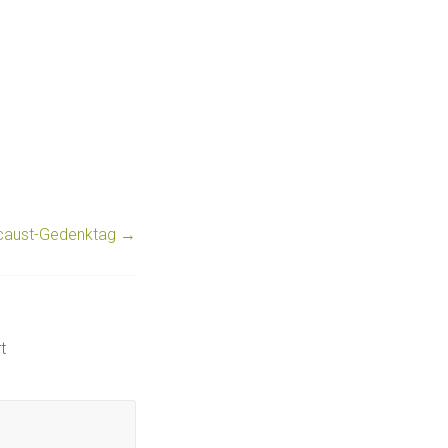
ocaust-Gedenktag
→
t