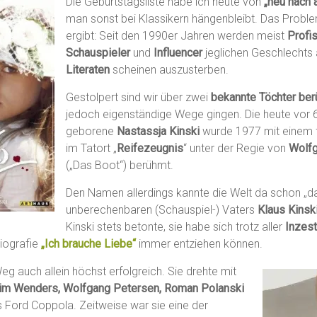
Die Geburtstagsliste habe ich heute von
„neu nach a
man sonst bei Klassikern hängenbleibt. Das Proble
ergibt: Seit den 1990er Jahren werden meist
Profis
Schauspieler
und
Influencer
jeglichen Geschlechts 
Literaten
scheinen auszusterben.
Gestolpert sind wir über zwei
bekannte Töchter ber
jedoch eigenständige Wege gingen. Die heute vor 
geborene
Nastassja Kinski
wurde 1977 mit einem fr
im Tatort „
Reifezeugnis
“ unter der Regie von
Wolfg
(„Das Boot“) berühmt.
Den Namen allerdings kannte die Welt da schon „da
unberechenbaren (Schauspiel-) Vaters
Klaus Kinsk
Kinski stets betonte, sie habe sich trotz aller
Inzes
biografie
„Ich brauche Liebe“
immer entziehen können.
Weg auch allein höchst erfolgreich. Sie drehte mit
m Wenders, Wolfgang Petersen, Roman Polanski
s Ford Coppola. Zeitweise war sie eine der