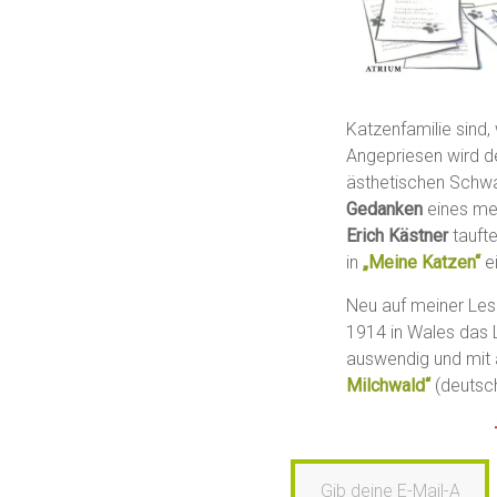
Katzenfamilie sind
Angepriesen wird de
ästhetischen Schwa
Gedanken
eines mein
Erich Kästner
taufte
in
„Meine Katzen“
ei
Neu auf meiner Lese
1914 in Wales das L
auswendig und mit 
Milchwald“
(deutsc
Gib deine E-Mail-Adresse ein …