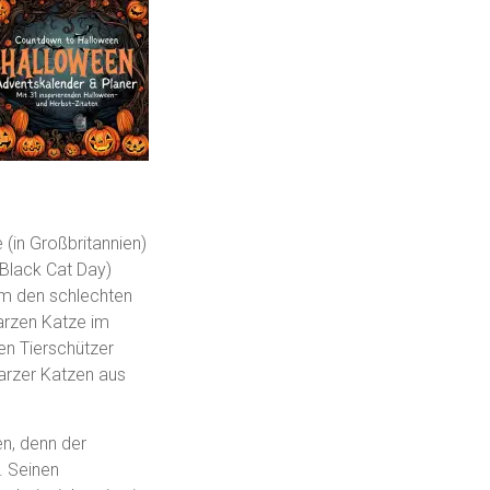
(in Großbritannien)
 Black Cat Day)
um den schlechten
arzen Katze im
len Tierschützer
rzer Katzen aus
en, denn der
. Seinen