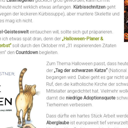
nd
Laternegehen
glücklich groß geworden, kann ich mit
heute nicht wirklich etwas anfangen.
Kürbisschnitzen
geht
 wegen der leckeren Kürbissuppe), aber muntere Skelette und
s mag ich nicht.
el-Geisteswelt
eintauchen will, sollte sich gut präparieren.
n ich etwas spät dran, denn der
„Halloween-Planer &
erbst“
soll durch den Oktober mit „31 inspirierenden Zitaten
ern“ den
Countdown
begleiten.
Zum Thema Halloween passt, dass heute 
der
„Tag der schwarzen Katze“
(National
begangen wird. Dabei geht es gar nicht 
Ruf, den die katholische Kirche der schw
Mittelalter angedichtet hat. Vielmehr wol
damit die
niedrige Adoptionsquote
schwa
Tierheimen verbessern.
Dass dürfte ein hartes Stück Arbeit werd
Aberglaube
ist europaweit tief verwurzelt