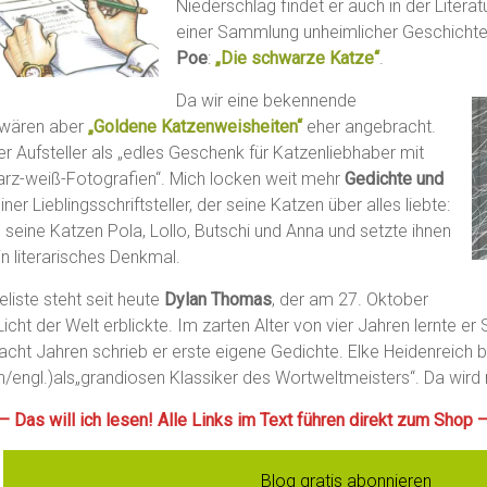
Niederschlag findet er auch in der Literatu
einer Sammlung unheimlicher Geschicht
Poe
:
„Die schwarze Katze“
.
Da wir eine bekennende
, wären aber
„Goldene Katzenweisheiten“
eher angebracht.
r Aufsteller als „edles Geschenk für Katzenliebhaber mit
rz-weiß-Fotografien“. Mich locken weit mehr
Gedichte und
er Lieblingsschriftsteller, der seine Katzen über alles liebte:
 seine Katzen Pola, Lollo, Butschi und Anna und setzte ihnen
n literarisches Denkmal.
liste steht seit heute
Dylan Thomas
, der am 27. Oktober
icht der Welt erblickte. Im zarten Alter von vier Jahren lernte e
acht Jahren schrieb er erste eigene Gedichte. Elke Heidenreich 
h/engl.)als„grandiosen Klassiker des Wortweltmeisters“. Da wird
— Das will ich lesen! Alle Links im Text führen direkt zum Shop 
Blog gratis abonnieren