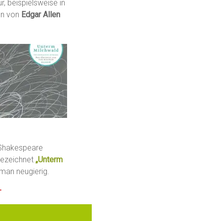
r, beispielsweise in
en von
Edgar Allen
r Shakespeare
bezeichnet
„Unterm
 man neugierig.
—