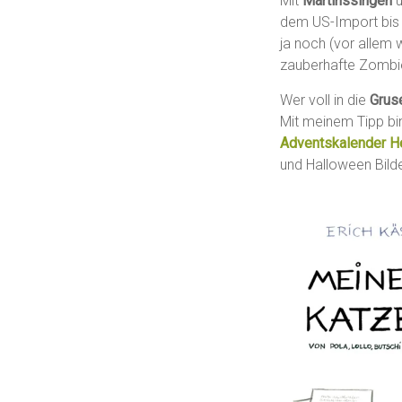
Mit
Martinssingen
u
dem US-Import bis 
ja noch (vor allem
zauberhafte Zombie
Wer voll in die
Grus
Mit meinem Tipp bi
Adventskalender H
und Halloween Bild