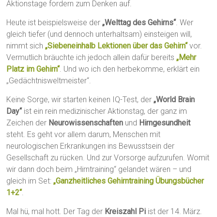
Aktionstage fordern zum Denken auf.
Heute ist beispielsweise der
„Welttag des Gehirns“
. Wer
gleich tiefer (und dennoch unterhaltsam) einsteigen will,
nimmt sich
„Siebeneinhalb Lektionen über das Gehirn“
vor.
Vermutlich bräuchte ich jedoch allein dafür bereits
„Mehr
Platz im Gehirn“
. Und wo ich den herbekomme, erklärt ein
„Gedächtnisweltmeister“.
Keine Sorge, wir starten keinen IQ-Test, der
„World Brain
Day“
ist ein rein medizinischer Aktionstag, der ganz im
Zeichen der
Neurowissenschaften
und
Hirngesundheit
steht. Es geht vor allem darum, Menschen mit
neurologischen Erkrankungen ins Bewusstsein der
Gesellschaft zu rücken. Und zur Vorsorge aufzurufen. Womit
wir dann doch beim „Hirntraining“ gelandet wären – und
gleich im Set:
„Ganzheitliches Gehirntraining Übungsbücher
1+2“
.
Mal hü, mal hott. Der Tag der
Kreiszahl Pi
ist der 14. März.