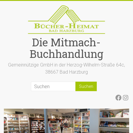
Zum
Inhalt
springen
Die Mitmach-
Buchhandlung
Gemeinnützige GmbH in der Herzog-Wilhelm-Straße 64c,
38667 Bad Harzburg
Face
Ins