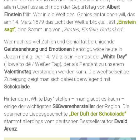
allem Überfluss auch noch der Geburtstag von
Albert
Einstein
fällt. Wer in die Welt des Genies eintauchen will, das
am 14. März 1879 das Licht der Welt erblickte, liest
„Einstein
sagt“
, eine Sammlung von „
Zitaten, Einfälle, Gedanken
“.
Wer nach so viel Zahlen und Genialität beruhigende
Geistesnahrung und Emotionen
benötigt, wäre heute in
Japan richtig. Der 14. März ist in Fernost der
„White Day“
(Howaito dē / Weißer Tag), der als Pendant zu unserem
Valentinstag
verstanden werden kann. Die wechselseitige
Zuneigung zeigt man sich dabei überwiegend mit
Schokolade
.
Hinter dem „White Day“ stehen – man glaubt es kaum –
einige der wichtigsten
Süßwarenhersteller
der Region. Die
spannende Liebesgeschichte
„Der Duft der Schokolade“
stammt allerdings vom deutschen Bestsellerautor
Ewald
Arenz
.