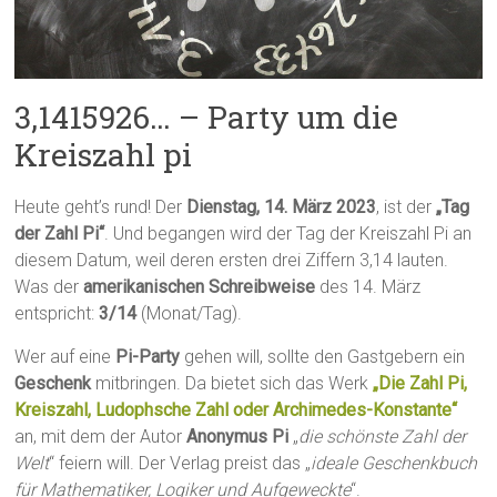
3,1415926… – Party um die
Kreiszahl pi
Heute geht’s rund! Der
Dienstag, 14. März 2023
, ist der
„Tag
der Zahl Pi“
. Und begangen wird der Tag der Kreiszahl Pi an
diesem Datum, weil deren ersten drei Ziffern 3,14 lauten.
Was der
amerikanischen Schreibweise
des 14. März
entspricht:
3/14
(Monat/Tag).
Wer auf eine
Pi-Party
gehen will, sollte den Gastgebern ein
Geschenk
mitbringen. Da bietet sich das Werk
„Die Zahl Pi,
Kreiszahl, Ludophsche Zahl oder Archimedes-Konstante“
an, mit dem der Autor
Anonymus Pi
„
die schönste Zahl der
Welt
“ feiern will. Der Verlag preist das „
ideale Geschenkbuch
für Mathematiker, Logiker und Aufgeweckte
“.