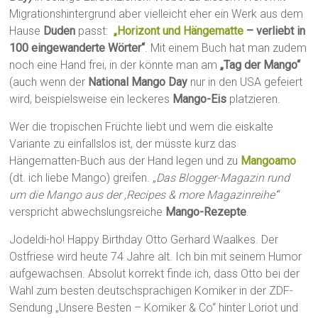
Migrationshintergrund aber vielleicht eher ein Werk aus dem
Hause
Duden
passt:
„Horizont und Hängematte
– verliebt in
100 eingewanderte Wörter“
. Mit einem Buch hat man zudem
noch eine Hand frei, in der könnte man am
„Tag der Mango“
(auch wenn der
National Mango Day
nur in den USA gefeiert
wird, beispielsweise ein leckeres
Mango-Eis
platzieren.
Wer die tropischen Früchte liebt und wem die eiskalte
Variante zu einfallslos ist, der müsste kurz das
Hängematten-Buch aus der Hand legen und zu
Mangoamo
(dt. ich liebe Mango) greifen. „
Das Blogger-Magazin rund
um die Mango aus der ‚Recipes & more Magazinreihe‘
“
verspricht abwechslungsreiche
Mango-Rezepte
.
Jodeldi-ho! Happy Birthday Otto Gerhard Waalkes. Der
Ostfriese wird heute 74 Jahre alt. Ich bin mit seinem Humor
aufgewachsen. Absolut korrekt finde ich, dass Otto bei der
Wahl zum besten deutschsprachigen Komiker in der ZDF-
Sendung „Unsere Besten – Komiker & Co“ hinter Loriot und