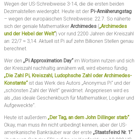
Wegen der US-Schreibweise 3-14, die die ersten beiden
Dezimalstellen wiedergibt. Heute ist der
Pi-Annäherungstag
– wegen der europäischen Schreibweise: 22.7. So näherte
sich der geniale Mathematiker
Archimedes
(
„Archimedes
und der Hebel der Welt“
) vor rund 2200 Jahren der Kreiszahl
an: 22/7 ≈ 3,14. Aktuell ist Pi auf zehn Billionen Stellen genau
berechnet.
Wer den
„Pi Approximation Day“
im Wortsinn nutzen und sich
der Kreiszahl nachhaltig annähern will, wird ebenso fündig.
„Die Zahl Pi, Kreiszahl, Ludophsche Zahl oder Archimedes-
Konstante“
ist das Werk des Autors „Anonymus Pi“ und der
„schönsten Zahl der Welt“ gewidmet. Angepriesen wird es
als „das ideale Geschenkbuch für Mathematiker, Logiker und
Aufgeweckte“.
Heute ist außerdem
„Der Tag, an dem John Dillinger starb“
.
Okay, man muss ihn nicht unbedingt kennen, aber der US-
amerikanische Bankräuber war der erste
„Staatsfeind Nr. 1“