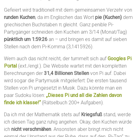
Gefeiert wird traditionell mit dem gemeinsamen Verzehr von
runden Kuchen
, da im Englischen das Wort
pie (Kuchen)
dem
griechischen Buchstaben π gleicht. Ganz penible Pi-
Partygänger schneiden den Kuchen am 3/14 (Monat/Tag)
pünktlich um 1:59:26
an – und bringen es damit auf sieben
Stellen nach dem Pi-Komma (3,1415926).
Wem auch das nicht reicht, der tummelt sich auf
Googles Pi
Portal
(ext./engl.). Die Website wartet mit den kompletten
Berechnungen der
31,4 Billionen Stellen
von Pi auf. Dabei
wird sogar die Partymusik mitgeliefert: Die ersten tausend
Stellen von Pi umgesetzt in Musik. Dazu könnte man ein
paar Sudoku lösen:
„Dieses Pi und all die Zahlen davon
finde ich klasse!“
(Rätselbuch 200+ Aufgaben).
Da ich mit der Mathematik stets auf
Kriegsfuß
stand, werde
ich diesen Tag ganz ruhig angehen. Okay, den Kuchen würde
ich
nicht verschmähen
. Ansonsten aber bringt mich nicht
einmal der Umstand aus der Ruhe, dass auf den „Pi-Tag“ zu