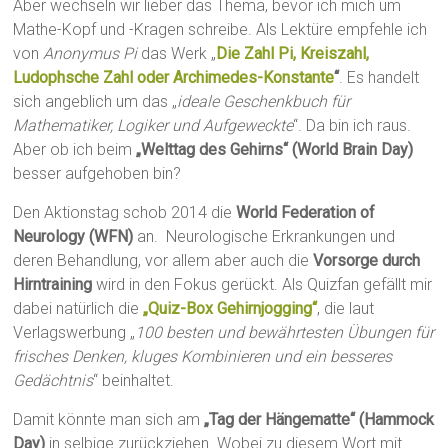
Aber wechseln wir lieber das Thema, bevor ich mich um
Mathe-Kopf und -Kragen schreibe. Als Lektüre empfehle ich
von
Anonymus Pi
das Werk „
Die Zahl Pi, Kreiszahl,
Ludophsche Zahl oder Archimedes-Konstante
“
. Es handelt
sich angeblich um das „
ideale Geschenkbuch für
Mathematiker, Logiker und Aufgeweckte
“. Da bin ich raus.
Aber ob ich beim
„Welttag des Gehirns“ (World Brain Day)
besser aufgehoben bin?
Den Aktionstag schob 2014 die
World Federation of
Neurology (WFN)
an. Neurologische Erkrankungen und
deren Behandlung, vor allem aber auch die
Vorsorge durch
Hirntraining
wird in den Fokus gerückt. Als Quizfan gefällt mir
dabei natürlich die
„Quiz-Box Gehirnjogging“
, die laut
Verlagswerbung „
100 besten und bewährtesten Übungen für
frisches Denken, kluges Kombinieren und ein besseres
Gedächtnis
“ beinhaltet.
Damit könnte man sich am
„Tag der Hängematte“ (Hammock
Day)
in selbige zurückziehen. Wobei zu diesem Wort mit