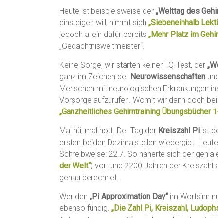
Heute ist beispielsweise der
„Welttag des Gehi
einsteigen will, nimmt sich
„Siebeneinhalb Lekt
jedoch allein dafür bereits
„Mehr Platz im Gehir
„Gedächtnisweltmeister“.
Keine Sorge, wir starten keinen IQ-Test, der
„Wo
ganz im Zeichen der
Neurowissenschaften
un
Menschen mit neurologischen Erkrankungen ins
Vorsorge aufzurufen. Womit wir dann doch beim 
„Ganzheitliches Gehirntraining Übungsbücher 1
Mal hü, mal hott. Der Tag der
Kreiszahl Pi
ist d
ersten beiden Dezimalstellen wiedergibt. Heute
Schreibweise: 22.7. So näherte sich der geni
der Welt“
) vor rund 2200 Jahren der Kreiszahl an
genau berechnet.
Wer den
„Pi Approximation Day“
im Wortsinn nu
ebenso fündig.
„Die Zahl Pi, Kreiszahl, Ludop