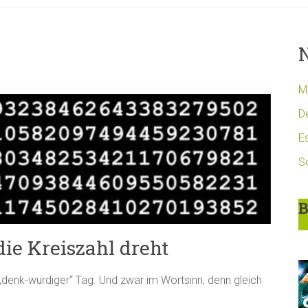
N
Mi
D
Es
S
B
ie Kreiszahl dreht
n „denk-würdiger“ Tag. Und zwar im Wortsinn, denn gleich