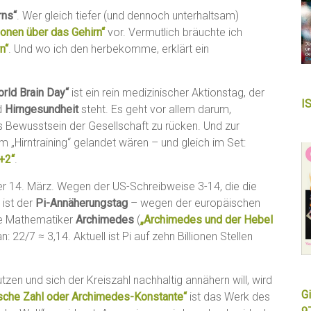
rns“
. Wer gleich tiefer (und dennoch unterhaltsam)
ionen über das Gehirn“
vor. Vermutlich bräuchte ich
n“
. Und wo ich den herbekomme, erklärt ein
rld Brain Day“
ist ein rein medizinischer Aktionstag, der
I
d
Hirngesundheit
steht. Es geht vor allem darum,
 Bewusstsein der Gesellschaft zu rücken. Und zur
„Hirntraining“ gelandet wären – und gleich im Set:
+2“
.
er 14. März. Wegen der US-Schreibweise 3-14, die die
 ist der
Pi-Annäherungstag
– wegen der europäischen
ale Mathematiker
Archimedes
(
„Archimedes und der Hebel
: 22/7 ≈ 3,14. Aktuell ist Pi auf zehn Billionen Stellen
tzen und sich der Kreiszahl nachhaltig annähern will, wird
Gi
hsche Zahl oder Archimedes-Konstante“
ist das Werk des