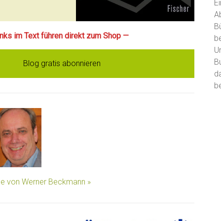
E
A
B
Links im Text führen direkt zum Shop —
b
U
B
Blog gratis abonnieren
d
be
äge von Werner Beckmann »