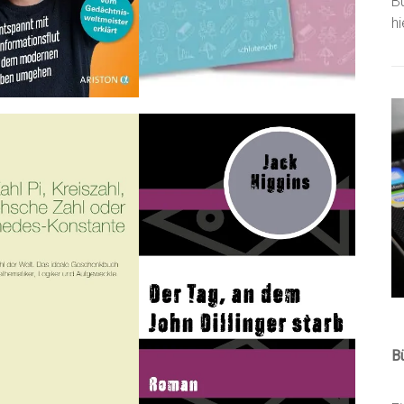
B
h
B