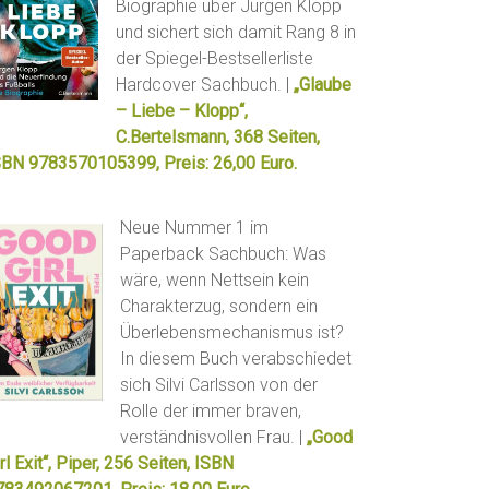
Biographie über Jürgen Klopp
und sichert sich damit Rang 8 in
der Spiegel-Bestsellerliste
Hardcover Sachbuch. |
„Glaube
– Liebe – Klopp“,
C.Bertelsmann, 368 Seiten,
SBN 9783570105399, Preis: 26,00 Euro.
Neue Nummer 1 im
Paperback Sachbuch: Was
wäre, wenn Nettsein kein
Charakterzug, sondern ein
Überlebensmechanismus ist?
In diesem Buch verabschiedet
sich Silvi Carlsson von der
Rolle der immer braven,
verständnisvollen Frau. |
„Good
rl Exit“, Piper, 256 Seiten, ISBN