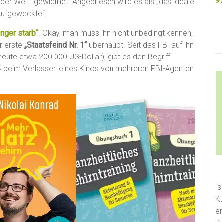
9
der Welt“ gewidmet. Angepriesen wird es als „das ideale
Aufgeweckte“.
inger starb“
. Okay, man muss ihn nicht unbedingt kennen,
r erste
„Staatsfeind Nr. 1“
überhaupt. Seit das FBI auf ihn
eute etwa 200.000 US-Dollar), gibt es den Begriff
934 beim Verlassen eines Kinos von mehreren FBI-Agenten
"s
K
e