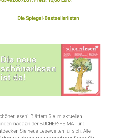
783492067201, Preis: 18,00 Euro.
Die Spiegel-Bestsellerlisten
chöner lesen": Blättern Sie im aktuellen
undenmagazin der BÜCHER-HEIMAT und
ntdecken Sie neue Lesewelten für sich. Alle