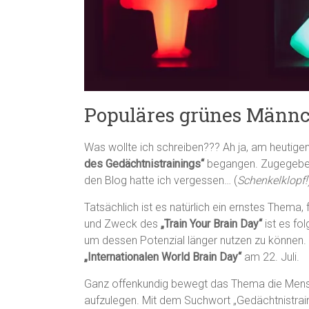
Populäres grünes Männc
Was wollte ich schreiben??? Ah ja, am heutige
des Gedächtnistrainings“
begangen. Zugegeben, 
den Blog hatte ich vergessen… (
Schenkelklopf!
Tatsächlich ist es natürlich ein ernstes Thema
und Zweck des
„Train Your Brain Day“
ist es fo
um dessen Potenzial länger nutzen zu können.
„Internationalen World Brain Day“
am 22. Juli.
Ganz offenkundig bewegt das Thema die Mens
aufzulegen. Mit dem Suchwort „Gedächtnistrai