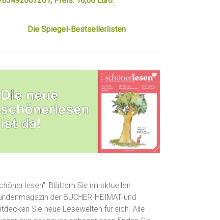
783492067201, Preis: 18,00 Euro.
Die Spiegel-Bestsellerlisten
chöner lesen": Blättern Sie im aktuellen
undenmagazin der BÜCHER-HEIMAT und
ntdecken Sie neue Lesewelten für sich. Alle