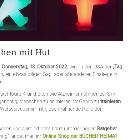
hen mit Hut
n
Donnerstag, 13. Oktober 2022
, wird in den USA der
„Tag
ein etwas billiger Gag, aber alle anderen Einstiege in
)
, furchtbare Krankheiten wie Alzheimer nehmen zu. Sinn
lgerichtig, Menschen zu animieren, ihr Gehirn zu
trainieren
,
 Weltweit übernimmt diese mahnende Rolle der
chen und animiert damit dazu, immer neuen
Ratgeber
ning“ landet man im
Online-Shop der BÜCHER-HEIMAT