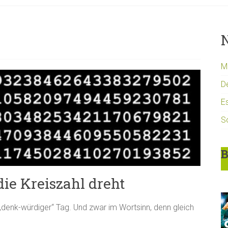
N
Mi
D
Es
S
B
ie Kreiszahl dreht
n „denk-würdiger“ Tag. Und zwar im Wortsinn, denn gleich