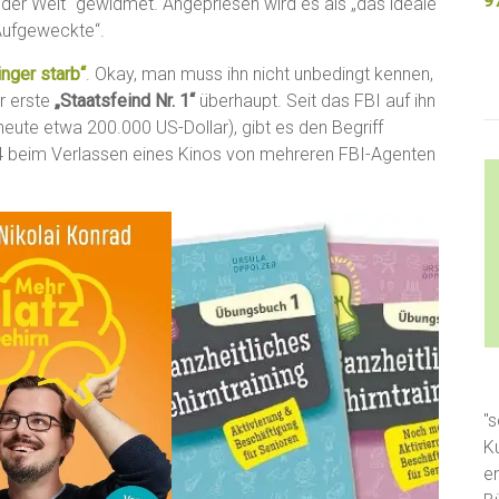
9
der Welt“ gewidmet. Angepriesen wird es als „das ideale
Aufgeweckte“.
inger starb“
. Okay, man muss ihn nicht unbedingt kennen,
r erste
„Staatsfeind Nr. 1“
überhaupt. Seit das FBI auf ihn
eute etwa 200.000 US-Dollar), gibt es den Begriff
934 beim Verlassen eines Kinos von mehreren FBI-Agenten
"s
K
e