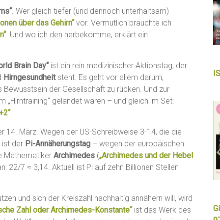
rns“
. Wer gleich tiefer (und dennoch unterhaltsam)
ionen über das Gehirn“
vor. Vermutlich bräuchte ich
n“
. Und wo ich den herbekomme, erklärt ein
rld Brain Day“
ist ein rein medizinischer Aktionstag, der
I
d
Hirngesundheit
steht. Es geht vor allem darum,
 Bewusstsein der Gesellschaft zu rücken. Und zur
„Hirntraining“ gelandet wären – und gleich im Set:
+2“
.
er 14. März. Wegen der US-Schreibweise 3-14, die die
 ist der
Pi-Annäherungstag
– wegen der europäischen
ale Mathematiker
Archimedes
(
„Archimedes und der Hebel
: 22/7 ≈ 3,14. Aktuell ist Pi auf zehn Billionen Stellen
tzen und sich der Kreiszahl nachhaltig annähern will, wird
Gi
hsche Zahl oder Archimedes-Konstante“
ist das Werk des