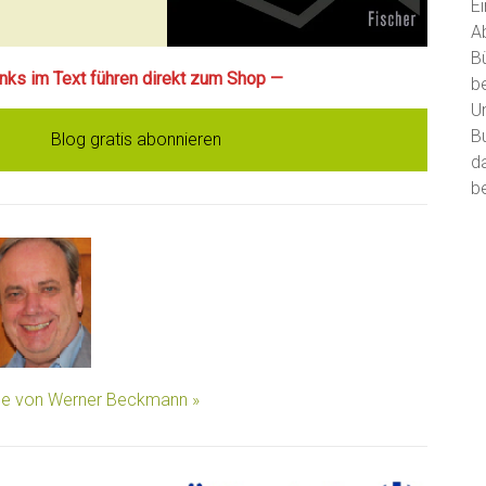
E
A
B
Links im Text führen direkt zum Shop —
b
U
B
Blog gratis abonnieren
d
be
äge von Werner Beckmann »