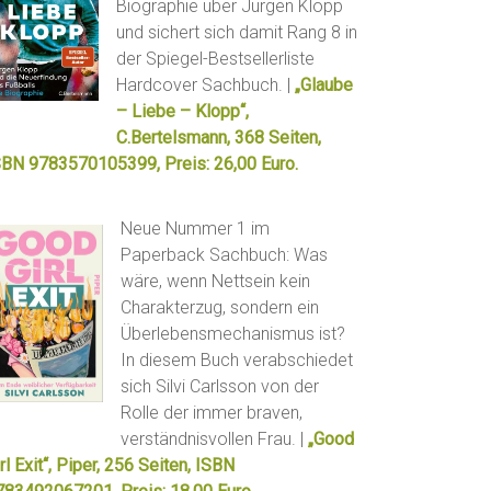
Biographie über Jürgen Klopp
und sichert sich damit Rang 8 in
der Spiegel-Bestsellerliste
Hardcover Sachbuch. |
„Glaube
– Liebe – Klopp“,
C.Bertelsmann, 368 Seiten,
SBN 9783570105399, Preis: 26,00 Euro.
Neue Nummer 1 im
Paperback Sachbuch: Was
wäre, wenn Nettsein kein
Charakterzug, sondern ein
Überlebensmechanismus ist?
In diesem Buch verabschiedet
sich Silvi Carlsson von der
Rolle der immer braven,
verständnisvollen Frau. |
„Good
rl Exit“, Piper, 256 Seiten, ISBN