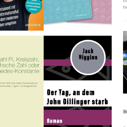
B
h
B