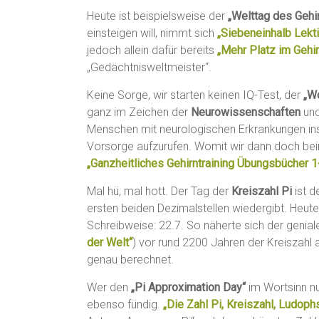
Heute ist beispielsweise der
„Welttag des Gehi
einsteigen will, nimmt sich
„Siebeneinhalb Lekt
jedoch allein dafür bereits
„Mehr Platz im Gehir
„Gedächtnisweltmeister“.
Keine Sorge, wir starten keinen IQ-Test, der
„Wo
ganz im Zeichen der
Neurowissenschaften
un
Menschen mit neurologischen Erkrankungen ins
Vorsorge aufzurufen. Womit wir dann doch beim 
„Ganzheitliches Gehirntraining Übungsbücher 1
Mal hü, mal hott. Der Tag der
Kreiszahl Pi
ist d
ersten beiden Dezimalstellen wiedergibt. Heute
Schreibweise: 22.7. So näherte sich der geni
der Welt“
) vor rund 2200 Jahren der Kreiszahl an
genau berechnet.
Wer den
„Pi Approximation Day“
im Wortsinn nu
ebenso fündig.
„Die Zahl Pi, Kreiszahl, Ludop