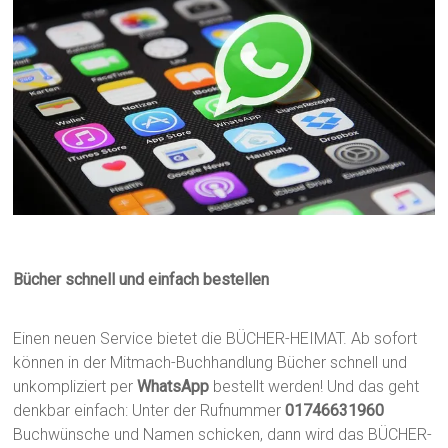
Bücher schnell und einfach bestellen
Einen neuen Service bietet die BÜCHER-HEIMAT. Ab sofort
können in der Mitmach-Buchhandlung Bücher schnell und
unkompliziert per
WhatsApp
bestellt werden! Und das geht
denkbar einfach: Unter der Rufnummer
01746631960
Buchwünsche und Namen schicken, dann wird das BÜCHER-