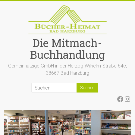
Zum
Inhalt
springen
Die Mitmach-
Buchhandlung
Gemeinnützige GmbH in der Herzog-Wilhelm-Straße 64c,
38667 Bad Harzburg
Face
Ins