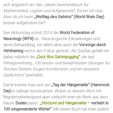
sich angeblich um das „
ideale Geschenkbuch für
Mathematiker, Logiker und Aufgeweckte
“. Da bin ich raus.
Aber ob ich beim
„Welttag des Gehirns“ (World Brain Day)
besser aufgehoben bin?
Den Aktionstag schob 2014 die
World Federation of
Neurology (WFN)
an. Neurologische Erkrankungen und
deren Behandlung, vor allem aber auch die
Vorsorge durch
Hirntraining
wird in den Fokus gerückt. Als Quizfan gefällt mir
dabei natürlich die
„Quiz-Box Gehirnjogging“
, die laut
Verlagswerbung „
100 besten und bewährtesten Übungen für
frisches Denken, kluges Kombinieren und ein besseres
Gedächtnis
“ beinhaltet.
Damit könnte man sich am
„Tag der Hängematte“ (Hammock
Day)
in selbige zurückziehen. Wobei zu diesem Wort mit
Migrationshintergrund aber vielleicht eher ein Werk aus dem
Hause
Duden
passt:
„Horizont und Hängematte
– verliebt in
100 eingewanderte Wörter“
. Mit einem Buch hat man zudem