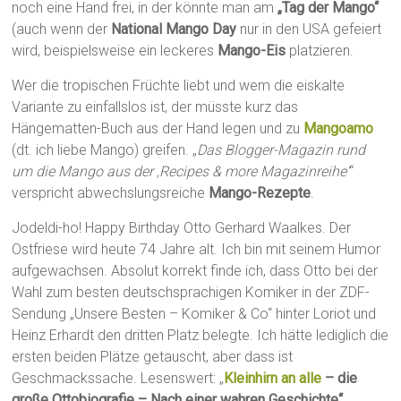
noch eine Hand frei, in der könnte man am
„Tag der Mango“
(auch wenn der
National Mango Day
nur in den USA gefeiert
wird, beispielsweise ein leckeres
Mango-Eis
platzieren.
Wer die tropischen Früchte liebt und wem die eiskalte
Variante zu einfallslos ist, der müsste kurz das
Hängematten-Buch aus der Hand legen und zu
Mangoamo
(dt. ich liebe Mango) greifen. „
Das Blogger-Magazin rund
um die Mango aus der ‚Recipes & more Magazinreihe‘
“
verspricht abwechslungsreiche
Mango-Rezepte
.
Jodeldi-ho! Happy Birthday Otto Gerhard Waalkes. Der
Ostfriese wird heute 74 Jahre alt. Ich bin mit seinem Humor
aufgewachsen. Absolut korrekt finde ich, dass Otto bei der
Wahl zum besten deutschsprachigen Komiker in der ZDF-
Sendung „Unsere Besten – Komiker & Co“ hinter Loriot und
Heinz Erhardt den dritten Platz belegte. Ich hätte lediglich die
ersten beiden Plätze getauscht, aber dass ist
Geschmackssache. Lesenswert: „
Kleinhirn an alle
– die
große Ottobiografie – Nach einer wahren Geschichte“
.