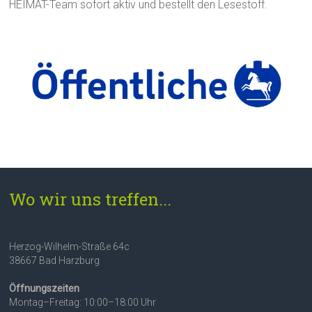
HEIMAT-Team sofort aktiv und bestellt den Lesestoff.
Wo wir uns treffen...
Herzog-Wilhelm-Straße 64c
38667 Bad Harzburg
Öffnungszeiten
Montag–Freitag: 10:00–18:00 Uhr