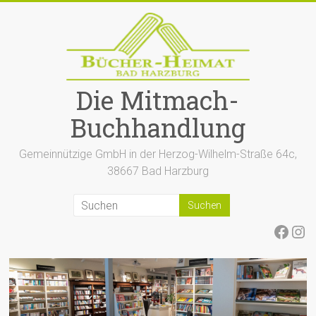
Zum
Inhalt
springen
Die Mitmach-
Buchhandlung
Gemeinnützige GmbH in der Herzog-Wilhelm-Straße 64c,
38667 Bad Harzburg
Face
Ins