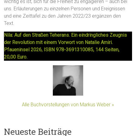
wichtig es ist, sich für die Freiheit zu engagieren – auch bei
uns. Erläuterungen zu einzelnen Personen und Ereignissen
und eine Zeittafel zu den Jahren 2022/23 ergänzen den
Text.
Nila: Auf den Straßen Teherans. Ein eindringliches Zeugnis
der Revolution mit einem Vorwort von Natalie Amiri.
Pfaueninsel 2026, ISBN 978-3691310085, 144 Seiten,
20,00 Euro.
Alle Buchvorstellungen von Markus Weber »
Neueste Beiträge