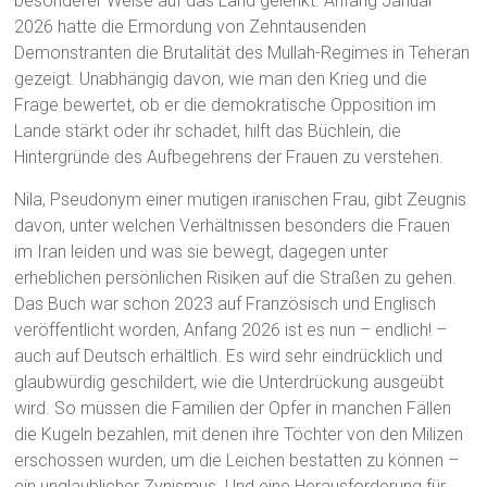
besonderer Weise auf das Land gelenkt. Anfang Januar
2026 hatte die Ermordung von Zehntausenden
Demonstranten die Brutalität des Mullah-Regimes in Teheran
gezeigt. Unabhängig davon, wie man den Krieg und die
Frage bewertet, ob er die demokratische Opposition im
Lande stärkt oder ihr schadet, hilft das Büchlein, die
Hintergründe des Aufbegehrens der Frauen zu verstehen.
Nila, Pseudonym einer mutigen iranischen Frau, gibt Zeugnis
davon, unter welchen Verhältnissen besonders die Frauen
im Iran leiden und was sie bewegt, dagegen unter
erheblichen persönlichen Risiken auf die Straßen zu gehen.
Das Buch war schon 2023 auf Französisch und Englisch
veröffentlicht worden, Anfang 2026 ist es nun – endlich! –
auch auf Deutsch erhältlich. Es wird sehr eindrücklich und
glaubwürdig geschildert, wie die Unterdrückung ausgeübt
wird. So müssen die Familien der Opfer in manchen Fällen
die Kugeln bezahlen, mit denen ihre Töchter von den Milizen
erschossen wurden, um die Leichen bestatten zu können –
ein unglaublicher Zynismus. Und eine Herausforderung für