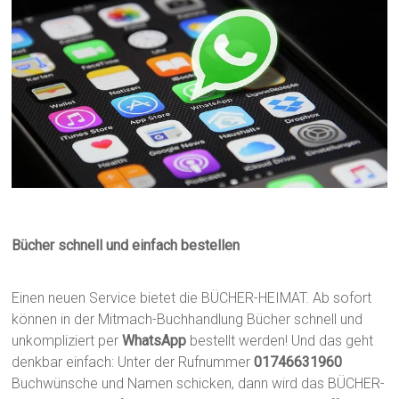
Bücher schnell und einfach bestellen
Einen neuen Service bietet die BÜCHER-HEIMAT. Ab sofort
können in der Mitmach-Buchhandlung Bücher schnell und
unkompliziert per
WhatsApp
bestellt werden! Und das geht
denkbar einfach: Unter der Rufnummer
01746631960
Buchwünsche und Namen schicken, dann wird das BÜCHER-