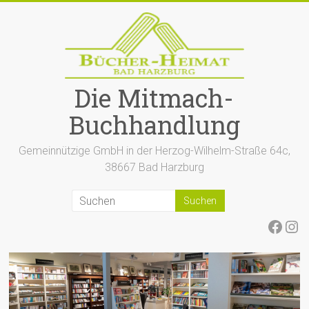
Zum
Inhalt
springen
Die Mitmach-
Buchhandlung
Gemeinnützige GmbH in der Herzog-Wilhelm-Straße 64c,
38667 Bad Harzburg
Face
Ins