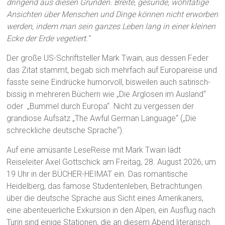
dringend aus diesen Gründen. Breite, gesunde, wohltätige
Ansichten über Menschen und Dinge können nicht erworben
werden, indem man sein ganzes Leben lang in einer kleinen
Ecke der Erde vegetiert.“
Der große US-Schriftsteller Mark Twain, aus dessen Feder
das Zitat stammt, begab sich mehrfach auf Europareise und
fasste seine Eindrücke humorvoll, bisweilen auch satirisch-
bissig in mehreren Büchern wie „Die Arglosen im Ausland“
oder „Bummel durch Europa“. Nicht zu vergessen der
grandiose Aufsatz „The Awful German Language“ („Die
schreckliche deutsche Sprache“).
Auf eine amüsante LeseReise mit Mark Twain lädt
Reiseleiter Axel Gottschick am Freitag, 28. August 2026, um
19 Uhr in der BÜCHER-HEIMAT ein. Das romantische
Heidelberg, das famose Studentenleben, Betrachtungen
über die deutsche Sprache aus Sicht eines Amerikaners,
eine abenteuerliche Exkursion in den Alpen, ein Ausflug nach
Turin sind einige Stationen, die an diesem Abend literarisch