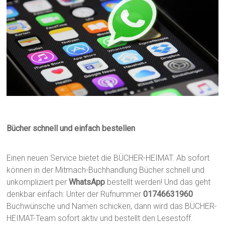
Bücher schnell und einfach bestellen
Einen neuen Service bietet die BÜCHER-HEIMAT. Ab sofort
können in der Mitmach-Buchhandlung Bücher schnell und
unkompliziert per
WhatsApp
bestellt werden! Und das geht
denkbar einfach: Unter der Rufnummer
01746631960
Buchwünsche und Namen schicken, dann wird das BÜCHER-
HEIMAT-Team sofort aktiv und bestellt den Lesestoff.