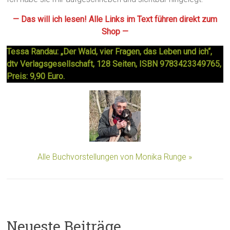
— Das will ich lesen! Alle Links im Text führen direkt zum
Shop —
Tessa Randau: „Der Wald, vier Fragen, das Leben und ich“,
dtv Verlagsgesellschaft, 128 Seiten, ISBN 9783423349765,
Preis: 9,90 Euro.
Alle Buchvorstellungen von Monika Runge »
Neueste Beiträge