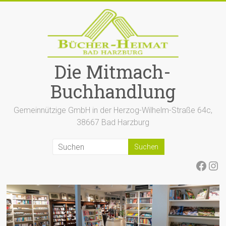
Zum
Inhalt
springen
Die Mitmach-
Buchhandlung
Gemeinnützige GmbH in der Herzog-Wilhelm-Straße 64c,
38667 Bad Harzburg
Face
Ins