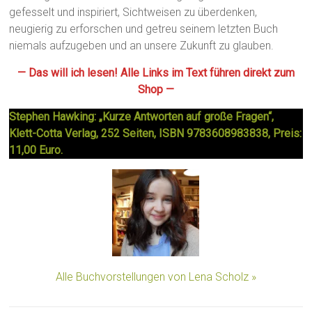
gefesselt und inspiriert, Sichtweisen zu überdenken,
neugierig zu erforschen und getreu seinem letzten Buch
niemals aufzugeben und an unsere Zukunft zu glauben.
— Das will ich lesen! Alle Links im Text führen direkt zum
Shop —
Stephen Hawking: „Kurze Antworten auf große Fragen“,
Klett-Cotta Verlag, 252 Seiten, ISBN 9783608983838, Preis:
11,00 Euro.
Alle Buchvorstellungen von Lena Scholz »