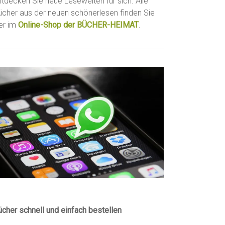
ntdecken Sie neue Lesewelten für sich. Alle
ücher aus der neuen schönerlesen finden Sie
ier im
Online-Shop der BÜCHER-HEIMAT
.
ücher schnell und einfach bestellen