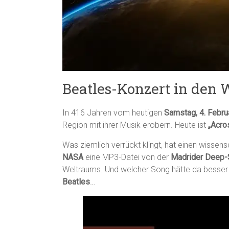
Beatles-Konzert in den 
In 416 Jahren vom heutigen
Samstag, 4. Febru
Region mit ihrer Musik erobern. Heute ist
„Acro
Was ziemlich verrückt klingt, hat einen wissens
NASA
eine MP3-Datei von der
Madrider Deep-
Weltraums. Und welcher Song hätte da besser 
Beatles
…