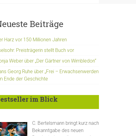
eueste Beiträge
er Harz vor 150 Millionen Jahren
elsohr: Preisträgerin stellt Buch vor
onja Weber über „Der Gärtner von Wimbledon“
ans Georg Ruhe über „Frei – Erwachsenwerden
m Ende der Geschichte
estseller im Blick
C. Bertelsmann bringt kurz nach
Bekanntgabe des neuen