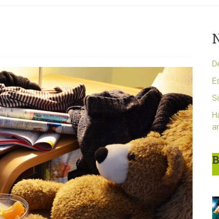
N
D
Es
S
H
a
B