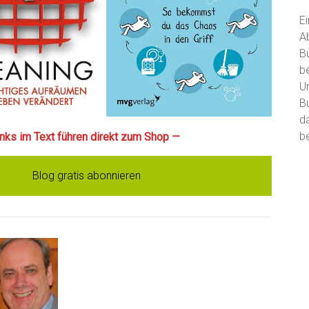
E
A
B
b
U
B
d
be
Links im Text führen direkt zum Shop —
Blog gratis abonnieren