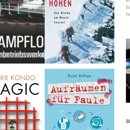
e
B
h
B