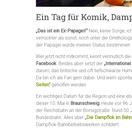
Ein Tag für Komik, Dam
„Das ist ein Ex-Papagei!“
Nein, keine Sorge, ic
verrückter als sonst, noch unter die Ornitholo
der Papagei würde meinen Status bestimmen.
Wer jetzt nicht mitkommt, kennt vermutlich die
Facebook
. Beides aber setzt der
„Internationa
darum, das britische und oft tiefschwarze Hu
Da bin ich als Fan gern dabei. Und wem spont
Seiten“
geholfen werden.
Ein wichtiges Datum für die Region und eine eb
dieser 10. Mai in
Braunschweig
: Heute vor 96 
der Reichsbahn an der Borsigstraße. Rund 50 J
Bundesbahn. Alles über
„Die Dampflok im Bahn
Dampflok-Bahnbetriebswerken schildert.