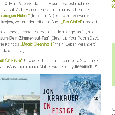
Gi
: Am 10. Mai 1996 werden am Mount Everest mehrere
9
errascht. Acht Menschen kommen ums Leben. Der
In eisigen Höhen“
(Into Thin Air) schwere Vorwürfe
Bukrejew
, worauf der mit dem Buch
„Der Gipfel“
reagiert.
m Kalender, dessen Name allein dazu angetan ist, mich in
Räum-Dein-Zimmer-auf-Tag“
(Clean Up Your Room Day).
arie Kondos
„Magic Cleaning 1“
mein „Leben verändert“,
srede sein mag.
en für Faule“
. Und sofort fällt mir auch meine Standard-
äum-Ansinnen meiner Mutter wieder ein:
„Gleeeiiiich…!“
"s
K