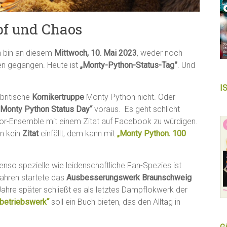
pf und Chaos
h bin an diesem
Mittwoch, 10. Mai 2023
, weder noch
gen gegangen. Heute ist
„Monty-Python-Status-Tag”
. Und
I
 britische
Komikertruppe
Monty Python nicht. Oder
l Monty Python Status Day“
voraus. Es geht schlicht
mor-Ensemble mit einem Zitat auf Facebook zu würdigen.
an kein
Zitat
einfällt, dem kann mit
„Monty Python. 100
enso spezielle wie leidenschaftliche Fan-Spezies ist
Jahren startete das
Ausbesserungswerk Braunschweig
ahre später schließt es als letztes Dampflokwerk der
betriebswerk“
soll ein Buch bieten, das den Alltag in