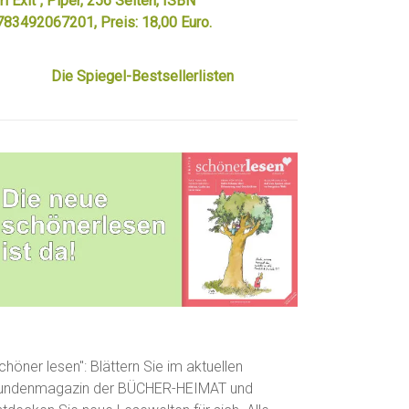
rl Exit“, Piper, 256 Seiten, ISBN
783492067201, Preis: 18,00 Euro.
Die Spiegel-Bestsellerlisten
chöner lesen": Blättern Sie im aktuellen
undenmagazin der BÜCHER-HEIMAT und