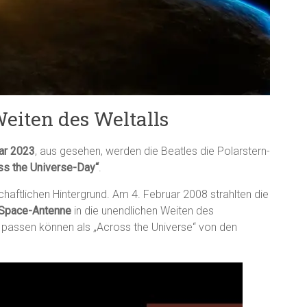
Weiten des Weltalls
ar 2023
, aus gesehen, werden die Beatles die Polarstern-
ss the Universe-Day“
.
chaftlichen Hintergrund. Am 4. Februar 2008 strahlten die
Space-Antenne
in die unendlichen Weiten des
passen können als „Across the Universe“ von den