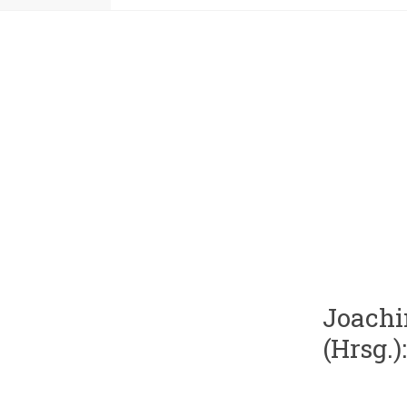
Joach
(Hrsg.