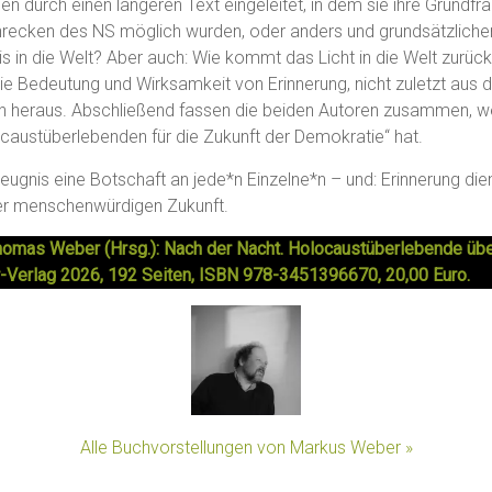
en durch einen längeren Text eingeleitet, in dem sie ihre Grundfra
hrecken des NS möglich wurden, oder anders und grundsätzliche
s in die Welt? Aber auch: Wie kommt das Licht in die Welt zurüc
die Bedeutung und Wirksamkeit von Erinnerung, nicht zuletzt aus d
tion heraus. Abschließend fassen die beiden Autoren zusammen, 
ocaustüberlebenden für die Zukunft der Demokratie“ hat.
 Zeugnis eine Botschaft an jede*n Einzelne*n – und: Erinnerung die
er menschenwürdigen Zukunft.
omas Weber (Hrsg.): Nach der Nacht. Holocaustüberlebende über
-Verlag 2026, 192 Seiten, ISBN 978-3451396670, 20,00 Euro.
Alle Buchvorstellungen von Markus Weber »