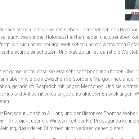
 Buches stehen Interviews mit sieben Überlebenden des Holocaus
sal auch, wie sie den Holocaust erlitten haben und überleben ko
fragt, wie sie unsere heutige Welt sehen und die weltweiten Gef
schenwürde einschätzen. Und was zu tun ist, damit die Welt lebe
n ist gemeinsam, dass sie erst sehr spät begonnen haben, über i
 dann aber – wie die inzwischen verstorbene Margot Friedländer 
aben, gerade im Gespräch mit jungen Menschen. Und sie warnen
mus und Antisemitismus angesichts aktueller Entwicklungen: W
ehen.
er Regisseur Joachim A. Lang und der Historiker Thomas Weber,
ein Filmprojekt über die Wirksamkeit der NS-Propaganda kenneng
Meinung, dass deren Stimmen nicht verloren gehen dürfen.