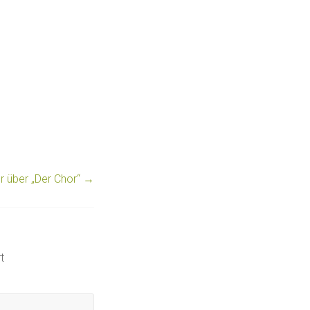
 über „Der Chor“
→
t