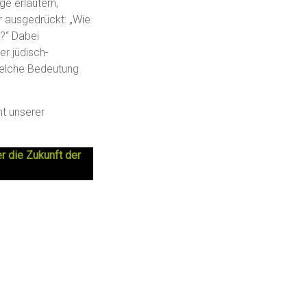
ge erläutern,
r ausgedrückt: „Wie
k?“ Dabei
er jüdisch-
welche Bedeutung
nt unserer
 die Zukunft der