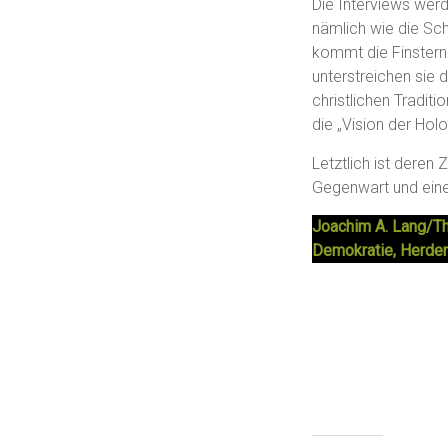
Die Interviews werd
nämlich wie die Sc
kommt die Finsterni
unterstreichen sie 
christlichen Tradi
die „Vision der Hol
Letztlich ist deren
Gegenwart und ein
Joachim A. Lang/Th
Demokratie, Herder