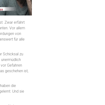
t. Zwar erfährt
nnten. Vor allem
ährdungen von
nswert für alle
hr Schicksal zu
– unermüdlich
 vor Gefahren
as geschehen ist,
 haben die
elernt. Und sie