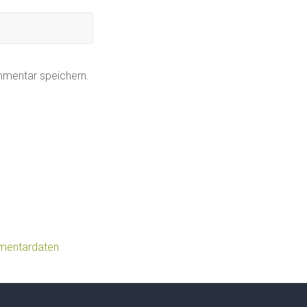
mmentar speichern.
mmentardaten